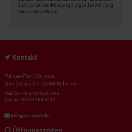
Z3Jlc3MiOiBudWxsLAogICAgInJpc2t5Ijog
ZmFsc2UKICB9Cn0=
Kontakt
Michael Flor / Carnona
Zum Zollstock 7, 35466 Rabenau
Telefon: +49 6407 9060995
Telefax: +49 321 21066484
info@carnona.de
Öffnungszeiten