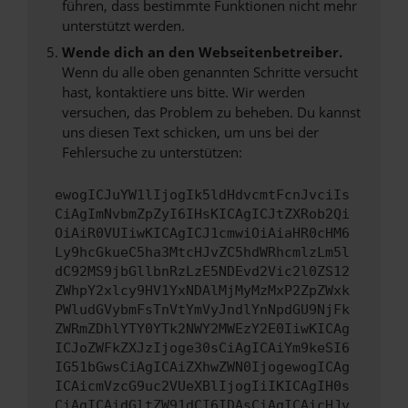
führen, dass bestimmte Funktionen nicht mehr
unterstützt werden.
Wende dich an den Webseitenbetreiber.
Wenn du alle oben genannten Schritte versucht
hast, kontaktiere uns bitte. Wir werden
versuchen, das Problem zu beheben. Du kannst
uns diesen Text schicken, um uns bei der
Fehlersuche zu unterstützen:
ewogICJuYW1lIjogIk5ldHdvcmtFcnJvciIs
CiAgImNvbmZpZyI6IHsKICAgICJtZXRob2Qi
OiAiR0VUIiwKICAgICJ1cmwiOiAiaHR0cHM6
Ly9hcGkueC5ha3MtcHJvZC5hdWRhcmlzLm5l
dC92MS9jbGllbnRzLzE5NDEvd2Vic2l0ZS12
ZWhpY2xlcy9HV1YxNDAlMjMyMzMxP2ZpZWxk
PWludGVybmFsTnVtYmVyJndlYnNpdGU9NjFk
ZWRmZDhlYTY0YTk2NWY2MWEzY2E0IiwKICAg
ICJoZWFkZXJzIjoge30sCiAgICAiYm9keSI6
IG51bGwsCiAgICAiZXhwZWN0IjogewogICAg
ICAicmVzcG9uc2VUeXBlIjogIiIKICAgIH0s
CiAgICAidGltZW91dCI6IDAsCiAgICAicHJv