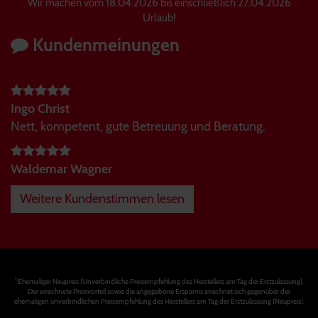
Wir machen vom 18.04.2026 bis einschließlich 27.04.2026
Urlaub!
Kundenmeinungen
Ingo Christ
Nett, kompetent, gute Betreuung und Beratung.
Waldemar Wagner
Weitere Kundenstimmen lesen
1
Ehemaliger Neupreis (Unverbindliche Preisempfehlung des Herstellers am Tag der Erstzulassung).
Der errechnete Preisvorteil sowie die angegebene Ersparnis errechnet sich gegenüber der
ehemaligen unverbindlichen Preisempfehlung des Herstellers am Tag der Erstzulassung (Neupreis).