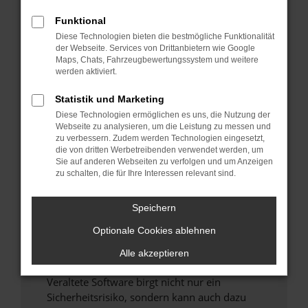
Funktional
Überprüfe deine Firewall und deine
Diese Technologien bieten die bestmögliche Funktionalität
Internetverbindung.
der Webseite. Services von Drittanbietern wie Google
Laden andere Webseiten, zum Beispiel deine
Maps, Chats, Fahrzeugbewertungssystem und weitere
Suchmaschine?
werden aktiviert.
Prüfe deine Browsererweiterungen.
Statistik und Marketing
Manche Erweiterungen, wie Werbeblocker,
Diese Technologien ermöglichen es uns, die Nutzung der
können das Laden bestimmter Seiten
Webseite zu analysieren, um die Leistung zu messen und
verhindern. Funktioniert die Seite in einem
zu verbessern. Zudem werden Technologien eingesetzt,
anderen Browser oder in einem privaten
die von dritten Werbetreibenden verwendet werden, um
Sie auf anderen Webseiten zu verfolgen und um Anzeigen
Fenster?
zu schalten, die für Ihre Interessen relevant sind.
Starte dein Gerät neu.
Das kann manchmal helfen, vorübergehende
Speichern
Probleme zu beheben.
Optionale Cookies ablehnen
Stelle sicher, dass dein Browser und dein
Betriebssystem auf dem neuesten Stand
Alle akzeptieren
sind.
Veraltete Software birgt nicht nur ein
Sicherheitsrisiko, sondern kann auch dazu