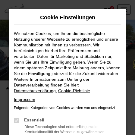
Zum
0
Hauptinhalt
Cookie Einstellungen
springen
Wir nutzen Cookies, um Ihnen die bestmögliche
Nutzung unserer Webseite zu ermöglichen und unsere
Kommunikation mit Ihnen zu verbessern. Wir
berücksichtigen hierbei Ihre Präferenzen und
verarbeiten Daten für Marketing und Statistiken nur,
wenn Sie uns Ihre Einwilligung geben. Wenn Sie zu
einem späteren Zeitpunkt Ihre Meinung ändern, können
Unser Fahrzeugbestand vor Ort
Sie die Einwilligung jederzeit für die Zukunft widerrufen.
Entdecken Sie unsere sofort verfügbaren
Weitere Informationen zum Umfang der
Datenverarbeitung finden Sie hier:
Startseite
Fahrzeugangebote
Fahrzeuge vor Ort
Datenschutzerklärung
,
Cookie-Richtlinie
.
Impressum
Folgende Kategorien von Cookies werden von uns eingesetzt:
Fehler: Network Error
Essentiell
Diese Technologien sind erforderlich, um die
Beim Laden ist ein Fehler aufgetreten.
Kernfunktionalität der Webseite zu gewährleisten.
Hier sind ein paar Tipps, die dir helfen können: