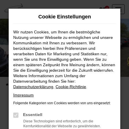
Zum
0
Hauptinhalt
Cookie Einstellungen
springen
Wir nutzen Cookies, um Ihnen die bestmögliche
Nutzung unserer Webseite zu ermöglichen und unsere
Kommunikation mit Ihnen zu verbessern. Wir
berücksichtigen hierbei Ihre Präferenzen und
verarbeiten Daten für Marketing und Statistiken nur,
wenn Sie uns Ihre Einwilligung geben. Wenn Sie zu
einem späteren Zeitpunkt Ihre Meinung ändern, können
Unser Fahrzeugbestand vor Ort
Sie die Einwilligung jederzeit für die Zukunft widerrufen.
Entdecken Sie unsere sofort verfügbaren
Weitere Informationen zum Umfang der
Datenverarbeitung finden Sie hier:
Startseite
Fahrzeugangebote
Fahrzeuge vor Ort
Datenschutzerklärung
,
Cookie-Richtlinie
.
Impressum
Folgende Kategorien von Cookies werden von uns eingesetzt:
Fehler: Network Error
Essentiell
Diese Technologien sind erforderlich, um die
Beim Laden ist ein Fehler aufgetreten.
Kernfunktionalität der Webseite zu gewährleisten.
Hier sind ein paar Tipps, die dir helfen können: