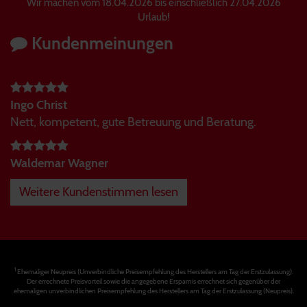
Wir machen vom 18.04.2026 bis einschließlich 27.04.2026
Urlaub!
Kundenmeinungen
Ingo Christ
Nett, kompetent, gute Betreuung und Beratung.
Waldemar Wagner
Weitere Kundenstimmen lesen
1
Ehemaliger Neupreis (Unverbindliche Preisempfehlung des Herstellers am Tag der Erstzulassung).
Der errechnete Preisvorteil sowie die angegebene Ersparnis errechnet sich gegenüber der
ehemaligen unverbindlichen Preisempfehlung des Herstellers am Tag der Erstzulassung (Neupreis).