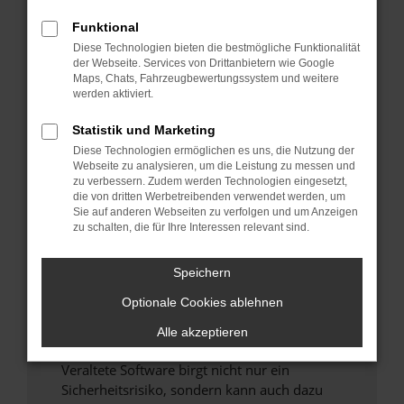
Funktional
Überprüfe deine Firewall und deine
Diese Technologien bieten die bestmögliche Funktionalität
Internetverbindung.
der Webseite. Services von Drittanbietern wie Google
Laden andere Webseiten, zum Beispiel deine
Maps, Chats, Fahrzeugbewertungssystem und weitere
Suchmaschine?
werden aktiviert.
Prüfe deine Browsererweiterungen.
Statistik und Marketing
Manche Erweiterungen, wie Werbeblocker,
Diese Technologien ermöglichen es uns, die Nutzung der
können das Laden bestimmter Seiten
Webseite zu analysieren, um die Leistung zu messen und
verhindern. Funktioniert die Seite in einem
zu verbessern. Zudem werden Technologien eingesetzt,
anderen Browser oder in einem privaten
die von dritten Werbetreibenden verwendet werden, um
Sie auf anderen Webseiten zu verfolgen und um Anzeigen
Fenster?
zu schalten, die für Ihre Interessen relevant sind.
Starte dein Gerät neu.
Das kann manchmal helfen, vorübergehende
Speichern
Probleme zu beheben.
Optionale Cookies ablehnen
Stelle sicher, dass dein Browser und dein
Betriebssystem auf dem neuesten Stand
Alle akzeptieren
sind.
Veraltete Software birgt nicht nur ein
Sicherheitsrisiko, sondern kann auch dazu