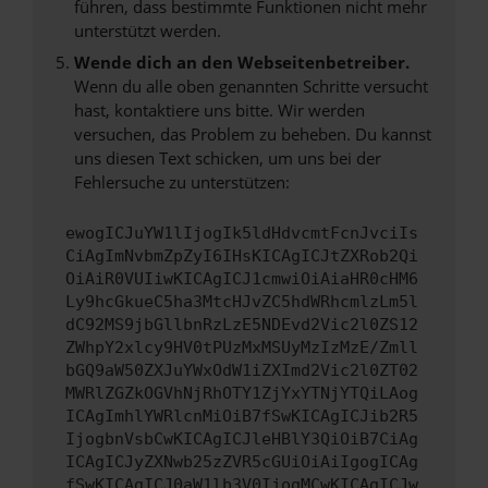
führen, dass bestimmte Funktionen nicht mehr
unterstützt werden.
Wende dich an den Webseitenbetreiber.
Wenn du alle oben genannten Schritte versucht
hast, kontaktiere uns bitte. Wir werden
versuchen, das Problem zu beheben. Du kannst
uns diesen Text schicken, um uns bei der
Fehlersuche zu unterstützen:
ewogICJuYW1lIjogIk5ldHdvcmtFcnJvciIs
CiAgImNvbmZpZyI6IHsKICAgICJtZXRob2Qi
OiAiR0VUIiwKICAgICJ1cmwiOiAiaHR0cHM6
Ly9hcGkueC5ha3MtcHJvZC5hdWRhcmlzLm5l
dC92MS9jbGllbnRzLzE5NDEvd2Vic2l0ZS12
ZWhpY2xlcy9HV0tPUzMxMSUyMzIzMzE/Zmll
bGQ9aW50ZXJuYWxOdW1iZXImd2Vic2l0ZT02
MWRlZGZkOGVhNjRhOTY1ZjYxYTNjYTQiLAog
ICAgImhlYWRlcnMiOiB7fSwKICAgICJib2R5
IjogbnVsbCwKICAgICJleHBlY3QiOiB7CiAg
ICAgICJyZXNwb25zZVR5cGUiOiAiIgogICAg
fSwKICAgICJ0aW1lb3V0IjogMCwKICAgICJw