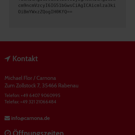
cm9ncmVzcyI6IG51bGwsCiAgICAicmlza3ki
OiBmYWxzZQogIH0KfQ==
Kontakt
Michael Flor / Carnona
Zum Zollstock 7, 35466 Rabenau
Telefon: +49 6407 9060995
Telefax: +49 321 21066484
info@carnona.de
Öffnungszeiten