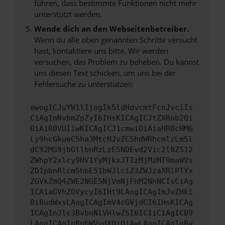
führen, dass bestimmte Funktionen nicht mehr
unterstützt werden.
Wende dich an den Webseitenbetreiber.
Wenn du alle oben genannten Schritte versucht
hast, kontaktiere uns bitte. Wir werden
versuchen, das Problem zu beheben. Du kannst
uns diesen Text schicken, um uns bei der
Fehlersuche zu unterstützen:
ewogICJuYW1lIjogIk5ldHdvcmtFcnJvciIs
CiAgImNvbmZpZyI6IHsKICAgICJtZXRob2Qi
OiAiR0VUIiwKICAgICJ1cmwiOiAiaHR0cHM6
Ly9hcGkueC5ha3MtcHJvZC5hdWRhcmlzLm5l
dC92MS9jbGllbnRzLzE5NDEvd2Vic2l0ZS12
ZWhpY2xlcy9HV1YyMjkxJTIzMjMzMT9maWVs
ZD1pbnRlcm5hbE51bWJlciZ3ZWJzaXRlPTYx
ZGVkZmQ4ZWE2NGE5NjVmNjFhM2NhNCIsCiAg
ICAiaGVhZGVycyI6IHt9LAogICAgImJvZHki
OiBudWxsLAogICAgImV4cGVjdCI6IHsKICAg
ICAgInJlc3BvbnNlVHlwZSI6ICIiCiAgICB9
LAogICAgInRpbWVvdXQiOiAwLAogICAgInBy