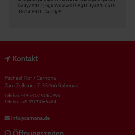
b2dyZXNzIjogbnVsbCwKICAgICJyaXNreSI6
IGZhbHNlCiAgfQp9
Kontakt
Michael Flor / Carnona
Zum Zollstock 7, 35466 Rabenau
Telefon: +49 6407 9060995
Telefax: +49 321 21066484
info@carnona.de
Öffnungszeiten