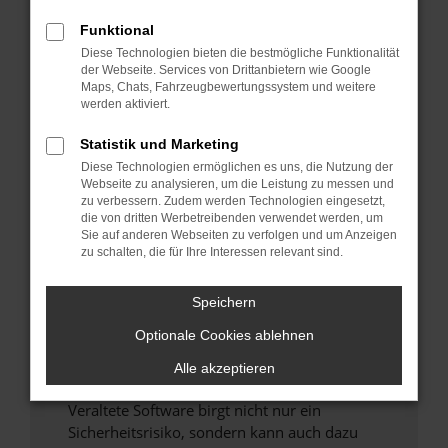
Funktional
Überprüfe deine Firewall und deine
Diese Technologien bieten die bestmögliche Funktionalität
Internetverbindung.
der Webseite. Services von Drittanbietern wie Google
Laden andere Webseiten, zum Beispiel deine
Maps, Chats, Fahrzeugbewertungssystem und weitere
Suchmaschine?
werden aktiviert.
Prüfe deine Browsererweiterungen.
Statistik und Marketing
Manche Erweiterungen, wie Werbeblocker,
Diese Technologien ermöglichen es uns, die Nutzung der
können das Laden bestimmter Seiten
Webseite zu analysieren, um die Leistung zu messen und
verhindern. Funktioniert die Seite in einem
zu verbessern. Zudem werden Technologien eingesetzt,
anderen Browser oder in einem privaten
die von dritten Werbetreibenden verwendet werden, um
Sie auf anderen Webseiten zu verfolgen und um Anzeigen
Fenster?
zu schalten, die für Ihre Interessen relevant sind.
Starte dein Gerät neu.
Das kann manchmal helfen, vorübergehende
Speichern
Probleme zu beheben.
Optionale Cookies ablehnen
Stelle sicher, dass dein Browser und dein
Betriebssystem auf dem neuesten Stand
Alle akzeptieren
sind.
Veraltete Software birgt nicht nur ein
Sicherheitsrisiko, sondern kann auch dazu