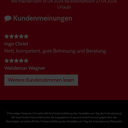
Wir machen vom 18.04.2026 bis einschließlich 27.04.2026
Urlaub!
Kundenmeinungen
Ingo Christ
Nett, kompetent, gute Betreuung und Beratung.
Waldemar Wagner
Weitere Kundenstimmen lesen
1
Ehemaliger Neupreis (Unverbindliche Preisempfehlung des Herstellers am Tag der Erstzulassung).
Der errechnete Preisvorteil sowie die angegebene Ersparnis errechnet sich gegenüber der
ehemaligen unverbindlichen Preisempfehlung des Herstellers am Tag der Erstzulassung (Neupreis).