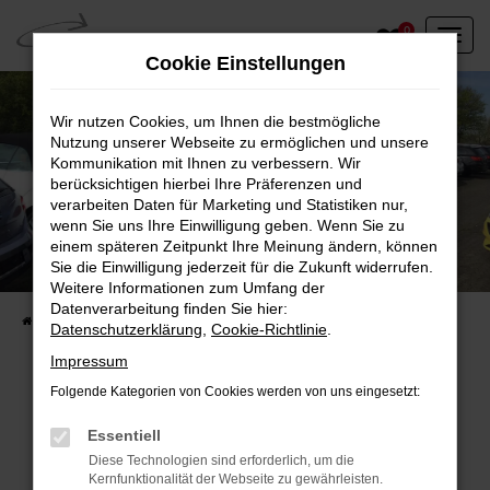
Zum
0
Hauptinhalt
Cookie Einstellungen
springen
Wir nutzen Cookies, um Ihnen die bestmögliche
Nutzung unserer Webseite zu ermöglichen und unsere
Kommunikation mit Ihnen zu verbessern. Wir
berücksichtigen hierbei Ihre Präferenzen und
verarbeiten Daten für Marketing und Statistiken nur,
wenn Sie uns Ihre Einwilligung geben. Wenn Sie zu
einem späteren Zeitpunkt Ihre Meinung ändern, können
Unser Fahrzeugbestand vor Ort
Sie die Einwilligung jederzeit für die Zukunft widerrufen.
Entdecken Sie unsere sofort verfügbaren
Weitere Informationen zum Umfang der
Datenverarbeitung finden Sie hier:
Startseite
Fahrzeugangebote
Fahrzeuge vor Ort
Datenschutzerklärung
,
Cookie-Richtlinie
.
Impressum
Folgende Kategorien von Cookies werden von uns eingesetzt:
Fehler: Network Error
Essentiell
Diese Technologien sind erforderlich, um die
Beim Laden ist ein Fehler aufgetreten.
Kernfunktionalität der Webseite zu gewährleisten.
Hier sind ein paar Tipps, die dir helfen können: