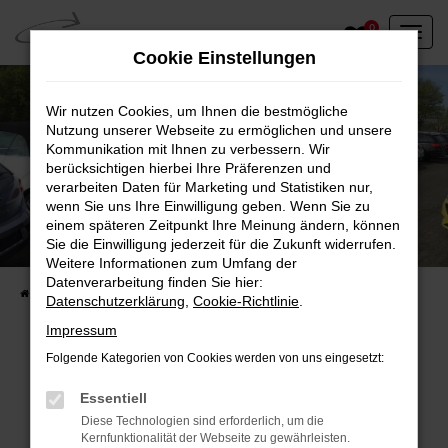
Zum
0
Hauptinhalt
Cookie Einstellungen
springen
Wir nutzen Cookies, um Ihnen die bestmögliche
Nutzung unserer Webseite zu ermöglichen und unsere
Kommunikation mit Ihnen zu verbessern. Wir
berücksichtigen hierbei Ihre Präferenzen und
verarbeiten Daten für Marketing und Statistiken nur,
wenn Sie uns Ihre Einwilligung geben. Wenn Sie zu
einem späteren Zeitpunkt Ihre Meinung ändern, können
Unser Fahrzeugbestand vor Ort
Sie die Einwilligung jederzeit für die Zukunft widerrufen.
Entdecken Sie unsere sofort verfügbaren
Weitere Informationen zum Umfang der
Datenverarbeitung finden Sie hier:
Startseite
Fahrzeugangebote
Fahrzeuge vor Ort
Datenschutzerklärung
,
Cookie-Richtlinie
.
Impressum
Folgende Kategorien von Cookies werden von uns eingesetzt:
Fehler: Network Error
Essentiell
Diese Technologien sind erforderlich, um die
Beim Laden ist ein Fehler aufgetreten.
Kernfunktionalität der Webseite zu gewährleisten.
Hier sind ein paar Tipps, die dir helfen können: