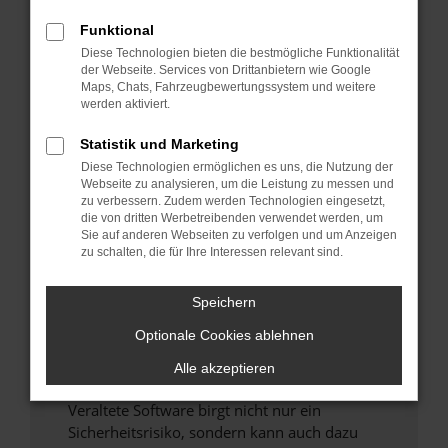
Funktional
Überprüfe deine Firewall und deine
Diese Technologien bieten die bestmögliche Funktionalität
Internetverbindung.
der Webseite. Services von Drittanbietern wie Google
Laden andere Webseiten, zum Beispiel deine
Maps, Chats, Fahrzeugbewertungssystem und weitere
Suchmaschine?
werden aktiviert.
Prüfe deine Browsererweiterungen.
Statistik und Marketing
Manche Erweiterungen, wie Werbeblocker,
Diese Technologien ermöglichen es uns, die Nutzung der
können das Laden bestimmter Seiten
Webseite zu analysieren, um die Leistung zu messen und
verhindern. Funktioniert die Seite in einem
zu verbessern. Zudem werden Technologien eingesetzt,
anderen Browser oder in einem privaten
die von dritten Werbetreibenden verwendet werden, um
Sie auf anderen Webseiten zu verfolgen und um Anzeigen
Fenster?
zu schalten, die für Ihre Interessen relevant sind.
Starte dein Gerät neu.
Das kann manchmal helfen, vorübergehende
Speichern
Probleme zu beheben.
Optionale Cookies ablehnen
Stelle sicher, dass dein Browser und dein
Betriebssystem auf dem neuesten Stand
Alle akzeptieren
sind.
Veraltete Software birgt nicht nur ein
Sicherheitsrisiko, sondern kann auch dazu