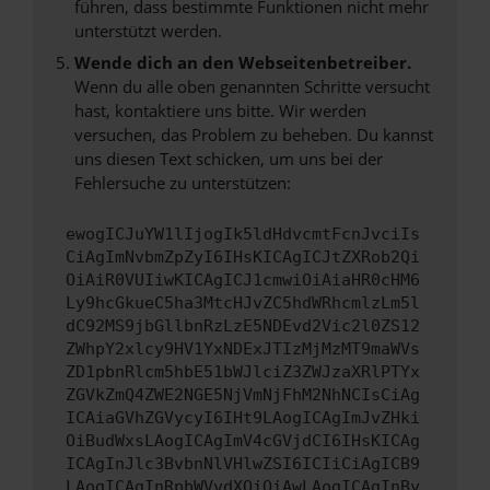
führen, dass bestimmte Funktionen nicht mehr
unterstützt werden.
Wende dich an den Webseitenbetreiber.
Wenn du alle oben genannten Schritte versucht
hast, kontaktiere uns bitte. Wir werden
versuchen, das Problem zu beheben. Du kannst
uns diesen Text schicken, um uns bei der
Fehlersuche zu unterstützen:
ewogICJuYW1lIjogIk5ldHdvcmtFcnJvciIs
CiAgImNvbmZpZyI6IHsKICAgICJtZXRob2Qi
OiAiR0VUIiwKICAgICJ1cmwiOiAiaHR0cHM6
Ly9hcGkueC5ha3MtcHJvZC5hdWRhcmlzLm5l
dC92MS9jbGllbnRzLzE5NDEvd2Vic2l0ZS12
ZWhpY2xlcy9HV1YxNDExJTIzMjMzMT9maWVs
ZD1pbnRlcm5hbE51bWJlciZ3ZWJzaXRlPTYx
ZGVkZmQ4ZWE2NGE5NjVmNjFhM2NhNCIsCiAg
ICAiaGVhZGVycyI6IHt9LAogICAgImJvZHki
OiBudWxsLAogICAgImV4cGVjdCI6IHsKICAg
ICAgInJlc3BvbnNlVHlwZSI6ICIiCiAgICB9
LAogICAgInRpbWVvdXQiOiAwLAogICAgInBy