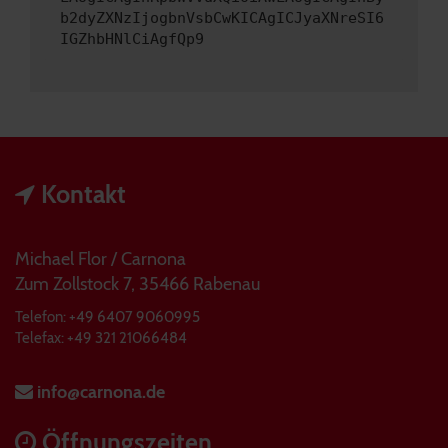
b2dyZXNzIjogbnVsbCwKICAgICJyaXNreSI6
IGZhbHNlCiAgfQp9
Kontakt
Michael Flor / Carnona
Zum Zollstock 7, 35466 Rabenau
Telefon: +49 6407 9060995
Telefax: +49 321 21066484
info@carnona.de
Öffnungszeiten