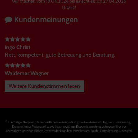
Wir machen vom 18.04.2026 bis einschließlich 27.04.2026
Urlaub!
Kundenmeinungen
Ingo Christ
Nett, kompetent, gute Betreuung und Beratung.
Waldemar Wagner
Weitere Kundenstimmen lesen
1
Ehemaliger Neupreis (Unverbindliche Preisempfehlung des Herstellers am Tag der Erstzulassung).
Der errechnete Preisvorteil sowie die angegebene Ersparnis errechnet sich gegenüber der
ehemaligen unverbindlichen Preisempfehlung des Herstellers am Tag der Erstzulassung (Neupreis).