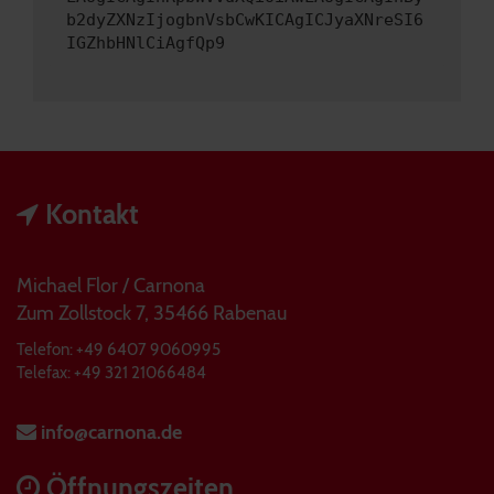
b2dyZXNzIjogbnVsbCwKICAgICJyaXNreSI6
IGZhbHNlCiAgfQp9
Kontakt
Michael Flor / Carnona
Zum Zollstock 7, 35466 Rabenau
Telefon: +49 6407 9060995
Telefax: +49 321 21066484
info@carnona.de
Öffnungszeiten