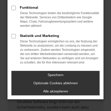
Funktional
Überprüfe deine Firewall und deine
Diese Technologien bieten die bestmögliche Funktionalität
Internetverbindung.
der Webseite. Services von Drittanbietern wie Google
Laden andere Webseiten, zum Beispiel deine
Maps, Chats, Fahrzeugbewertungssystem und weitere
Suchmaschine?
werden aktiviert.
Prüfe deine Browsererweiterungen.
Statistik und Marketing
Manche Erweiterungen, wie Werbeblocker,
Diese Technologien ermöglichen es uns, die Nutzung der
können das Laden bestimmter Seiten
Webseite zu analysieren, um die Leistung zu messen und
verhindern. Funktioniert die Seite in einem
zu verbessern. Zudem werden Technologien eingesetzt,
anderen Browser oder in einem privaten
die von dritten Werbetreibenden verwendet werden, um
Sie auf anderen Webseiten zu verfolgen und um Anzeigen
Fenster?
zu schalten, die für Ihre Interessen relevant sind.
Starte dein Gerät neu.
Das kann manchmal helfen, vorübergehende
Speichern
Probleme zu beheben.
Optionale Cookies ablehnen
Stelle sicher, dass dein Browser und dein
Betriebssystem auf dem neuesten Stand
Alle akzeptieren
sind.
Veraltete Software birgt nicht nur ein
Sicherheitsrisiko, sondern kann auch dazu