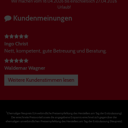
Wir machen vom 18.04.2026 bis einschließlich 27.04.2026
Urlaub!
Kundenmeinungen
Ingo Christ
Nett, kompetent, gute Betreuung und Beratung.
Waldemar Wagner
Weitere Kundenstimmen lesen
1
Ehemaliger Neupreis (Unverbindliche Preisempfehlung des Herstellers am Tag der Erstzulassung).
Der errechnete Preisvorteil sowie die angegebene Ersparnis errechnet sich gegenüber der
ehemaligen unverbindlichen Preisempfehlung des Herstellers am Tag der Erstzulassung (Neupreis).