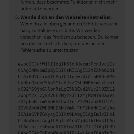
führen, dass bestimmte Funktionen nicht mehr
unterstützt werden.
Wende dich an den Webseitenbetreiber.
Wenn du alle oben genannten Schritte versucht
hast, kontaktiere uns bitte. Wir werden
versuchen, das Problem zu beheben. Du kannst
uns diesen Text schicken, um uns bei der
Fehlersuche zu unterstützen:
ewogICJuYW1lIjogIk5ldHdvcmtFcnJvciIs
CiAgImNvbmZpZyI6IHsKICAgICJtZXRob2Qi
OiAiR0VUIiwKICAgICJ1cmwiOiAiaHR0cHM6
Ly9hcGkueC5ha3MtcHJvZC5hdWRhcmlzLm5l
dC92MS9jbGllbnRzLzE5NDEvd2Vic2l0ZS12
ZWhpY2xlcy9HV0E2MjYxJTIzMjMzMT9maWVs
ZD1pbnRlcm5hbE51bWJlciZ3ZWJzaXRlPTYx
ZGVkZmQ4ZWE2NGE5NjVmNjFhM2NhNCIsCiAg
ICAiaGVhZGVycyI6IHt9LAogICAgImJvZHki
OiBudWxsLAogICAgImV4cGVjdCI6IHsKICAg
ICAgInJlc3BvbnNlVHlwZSI6ICIiCiAgICB9
LAogICAgInRpbWVvdXQiOiAwLAogICAgInBy