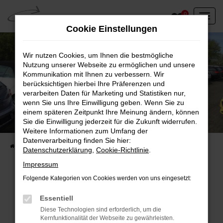
Zum
0
Hauptinhalt
Cookie Einstellungen
springen
Wir nutzen Cookies, um Ihnen die bestmögliche
Nutzung unserer Webseite zu ermöglichen und unsere
Kommunikation mit Ihnen zu verbessern. Wir
berücksichtigen hierbei Ihre Präferenzen und
verarbeiten Daten für Marketing und Statistiken nur,
wenn Sie uns Ihre Einwilligung geben. Wenn Sie zu
einem späteren Zeitpunkt Ihre Meinung ändern, können
Unser Fahrzeugbestand vor Ort
Sie die Einwilligung jederzeit für die Zukunft widerrufen.
Entdecken Sie unsere sofort verfügbaren
Weitere Informationen zum Umfang der
Datenverarbeitung finden Sie hier:
Startseite
Fahrzeugangebote
Fahrzeuge vor Ort
Datenschutzerklärung
,
Cookie-Richtlinie
.
Impressum
Folgende Kategorien von Cookies werden von uns eingesetzt:
Fehler: Network Error
Essentiell
Diese Technologien sind erforderlich, um die
Beim Laden ist ein Fehler aufgetreten.
Kernfunktionalität der Webseite zu gewährleisten.
Hier sind ein paar Tipps, die dir helfen können: