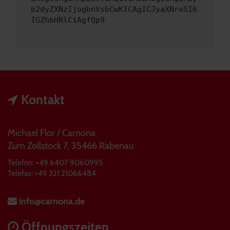
b2dyZXNzIjogbnVsbCwKICAgICJyaXNreSI6
IGZhbHNlCiAgfQp9
Kontakt
Michael Flor / Carnona
Zum Zollstock 7, 35466 Rabenau
Telefon: +49 6407 9060995
Telefax: +49 321 21066484
info@carnona.de
Öffnungszeiten