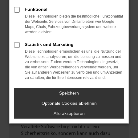
Funktional
Überprüfe deine Firewall und deine
Diese Technologien bieten die bestmögliche Funktionalität
Internetverbindung.
der Webseite. Services von Drittanbietern wie Google
Laden andere Webseiten, zum Beispiel deine
Maps, Chats, Fahrzeugbewertungssystem und weitere
Suchmaschine?
werden aktiviert.
Prüfe deine Browsererweiterungen.
Statistik und Marketing
Manche Erweiterungen, wie Werbeblocker,
Diese Technologien ermöglichen es uns, die Nutzung der
können das Laden bestimmter Seiten
Webseite zu analysieren, um die Leistung zu messen und
verhindern. Funktioniert die Seite in einem
zu verbessern. Zudem werden Technologien eingesetzt,
anderen Browser oder in einem privaten
die von dritten Werbetreibenden verwendet werden, um
Sie auf anderen Webseiten zu verfolgen und um Anzeigen
Fenster?
zu schalten, die für Ihre Interessen relevant sind.
Starte dein Gerät neu.
Das kann manchmal helfen, vorübergehende
Speichern
Probleme zu beheben.
Optionale Cookies ablehnen
Stelle sicher, dass dein Browser und dein
Betriebssystem auf dem neuesten Stand
Alle akzeptieren
sind.
Veraltete Software birgt nicht nur ein
Sicherheitsrisiko, sondern kann auch dazu