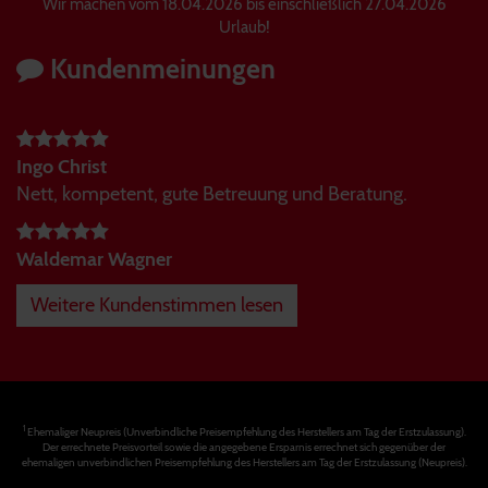
Wir machen vom 18.04.2026 bis einschließlich 27.04.2026
Urlaub!
Kundenmeinungen
Ingo Christ
Nett, kompetent, gute Betreuung und Beratung.
Waldemar Wagner
Weitere Kundenstimmen lesen
1
Ehemaliger Neupreis (Unverbindliche Preisempfehlung des Herstellers am Tag der Erstzulassung).
Der errechnete Preisvorteil sowie die angegebene Ersparnis errechnet sich gegenüber der
ehemaligen unverbindlichen Preisempfehlung des Herstellers am Tag der Erstzulassung (Neupreis).