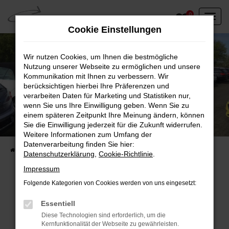
Zum
0
Hauptinhalt
Cookie Einstellungen
springen
Wir nutzen Cookies, um Ihnen die bestmögliche
Nutzung unserer Webseite zu ermöglichen und unsere
Kommunikation mit Ihnen zu verbessern. Wir
berücksichtigen hierbei Ihre Präferenzen und
verarbeiten Daten für Marketing und Statistiken nur,
wenn Sie uns Ihre Einwilligung geben. Wenn Sie zu
einem späteren Zeitpunkt Ihre Meinung ändern, können
Unser Fahrzeugbestand vor Ort
Sie die Einwilligung jederzeit für die Zukunft widerrufen.
Entdecken Sie unsere sofort verfügbaren
Weitere Informationen zum Umfang der
Datenverarbeitung finden Sie hier:
Startseite
Fahrzeugangebote
Fahrzeuge vor Ort
Datenschutzerklärung
,
Cookie-Richtlinie
.
Impressum
Folgende Kategorien von Cookies werden von uns eingesetzt:
Fehler: Network Error
Essentiell
Diese Technologien sind erforderlich, um die
Beim Laden ist ein Fehler aufgetreten.
Kernfunktionalität der Webseite zu gewährleisten.
Hier sind ein paar Tipps, die dir helfen können: