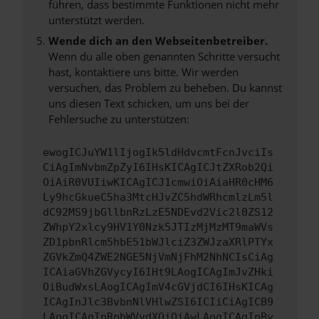
führen, dass bestimmte Funktionen nicht mehr
unterstützt werden.
Wende dich an den Webseitenbetreiber.
Wenn du alle oben genannten Schritte versucht
hast, kontaktiere uns bitte. Wir werden
versuchen, das Problem zu beheben. Du kannst
uns diesen Text schicken, um uns bei der
Fehlersuche zu unterstützen:
ewogICJuYW1lIjogIk5ldHdvcmtFcnJvciIs
CiAgImNvbmZpZyI6IHsKICAgICJtZXRob2Qi
OiAiR0VUIiwKICAgICJ1cmwiOiAiaHR0cHM6
Ly9hcGkueC5ha3MtcHJvZC5hdWRhcmlzLm5l
dC92MS9jbGllbnRzLzE5NDEvd2Vic2l0ZS12
ZWhpY2xlcy9HV1Y0Nzk5JTIzMjMzMT9maWVs
ZD1pbnRlcm5hbE51bWJlciZ3ZWJzaXRlPTYx
ZGVkZmQ4ZWE2NGE5NjVmNjFhM2NhNCIsCiAg
ICAiaGVhZGVycyI6IHt9LAogICAgImJvZHki
OiBudWxsLAogICAgImV4cGVjdCI6IHsKICAg
ICAgInJlc3BvbnNlVHlwZSI6ICIiCiAgICB9
LAogICAgInRpbWVvdXQiOiAwLAogICAgInBy