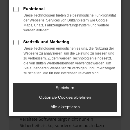
Funktional
Überprüfe deine Firewall und deine
Diese Technologien bieten die bestmögliche Funktionalität
Internetverbindung.
der Webseite. Services von Drittanbietern wie Google
Laden andere Webseiten, zum Beispiel deine
Maps, Chats, Fahrzeugbewertungssystem und weitere
Suchmaschine?
werden aktiviert.
Prüfe deine Browsererweiterungen.
Statistik und Marketing
Manche Erweiterungen, wie Werbeblocker,
Diese Technologien ermöglichen es uns, die Nutzung der
können das Laden bestimmter Seiten
Webseite zu analysieren, um die Leistung zu messen und
verhindern. Funktioniert die Seite in einem
zu verbessern. Zudem werden Technologien eingesetzt,
anderen Browser oder in einem privaten
die von dritten Werbetreibenden verwendet werden, um
Sie auf anderen Webseiten zu verfolgen und um Anzeigen
Fenster?
zu schalten, die für Ihre Interessen relevant sind.
Starte dein Gerät neu.
Das kann manchmal helfen, vorübergehende
Speichern
Probleme zu beheben.
Optionale Cookies ablehnen
Stelle sicher, dass dein Browser und dein
Betriebssystem auf dem neuesten Stand
Alle akzeptieren
sind.
Veraltete Software birgt nicht nur ein
Sicherheitsrisiko, sondern kann auch dazu