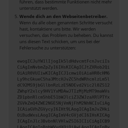
führen, dass bestimmte Funktionen nicht mehr
unterstützt werden.
Wende dich an den Webseitenbetreiber.
Wenn du alle oben genannten Schritte versucht
hast, kontaktiere uns bitte. Wir werden
versuchen, das Problem zu beheben. Du kannst
uns diesen Text schicken, um uns bei der
Fehlersuche zu unterstützen:
ewogICJuYW1lIjogIk5ldHdvcmtFcnJvciIs
CiAgImNvbmZpZyI6IHsKICAgICJtZXRob2Qi
OiAiR0VUIiwKICAgICJ1cmwiOiAiaHR0cHM6
Ly9hcGkueC5ha3MtcHJvZC5hdWRhcmlzLm5l
dC92MS9jbGllbnRzLzE5NDEvd2Vic2l0ZS12
ZWhpY2xlcy9HV1YxMDAwJTIzMjMzMT9maWVs
ZD1pbnRlcm5hbE51bWJlciZ3ZWJzaXRlPTYx
ZGVkZmQ4ZWE2NGE5NjVmNjFhM2NhNCIsCiAg
ICAiaGVhZGVycyI6IHt9LAogICAgImJvZHki
OiBudWxsLAogICAgImV4cGVjdCI6IHsKICAg
ICAgInJlc3BvbnNlVHlwZSI6ICIiCiAgICB9
LAogICAgInRpbWVvdXQiOiAwLAogICAgInBy