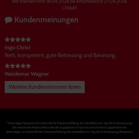
Wir machen vom 18.04.2026 bis einschließlich 27.04.2026
Urlaub!
Kundenmeinungen
Ingo Christ
Nett, kompetent, gute Betreuung und Beratung.
Waldemar Wagner
Weitere Kundenstimmen lesen
1
Ehemaliger Neupreis (Unverbindliche Preisempfehlung des Herstellers am Tag der Erstzulassung).
Der errechnete Preisvorteil sowie die angegebene Ersparnis errechnet sich gegenüber der
ehemaligen unverbindlichen Preisempfehlung des Herstellers am Tag der Erstzulassung (Neupreis).