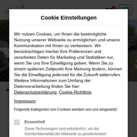
Zum
0
Hauptinhalt
Cookie Einstellungen
springen
Wir nutzen Cookies, um Ihnen die bestmögliche
Nutzung unserer Webseite zu ermöglichen und unsere
Kommunikation mit Ihnen zu verbessern. Wir
berücksichtigen hierbei Ihre Präferenzen und
verarbeiten Daten für Marketing und Statistiken nur,
wenn Sie uns Ihre Einwilligung geben. Wenn Sie zu
einem späteren Zeitpunkt Ihre Meinung ändern, können
Unser Fahrzeugbestand vor Ort
Sie die Einwilligung jederzeit für die Zukunft widerrufen.
Entdecken Sie unsere sofort verfügbaren
Weitere Informationen zum Umfang der
Datenverarbeitung finden Sie hier:
Startseite
Fahrzeugangebote
Fahrzeuge vor Ort
Datenschutzerklärung
,
Cookie-Richtlinie
.
Impressum
Folgende Kategorien von Cookies werden von uns eingesetzt:
Fehler: Network Error
Essentiell
Diese Technologien sind erforderlich, um die
Beim Laden ist ein Fehler aufgetreten.
Kernfunktionalität der Webseite zu gewährleisten.
Hier sind ein paar Tipps, die dir helfen können: