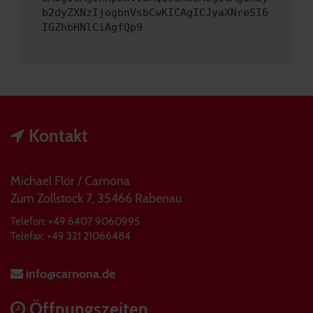
b2dyZXNzIjogbnVsbCwKICAgICJyaXNreSI6
IGZhbHNlCiAgfQp9
Kontakt
Michael Flor / Carnona
Zum Zollstock 7, 35466 Rabenau
Telefon: +49 6407 9060995
Telefax: +49 321 21066484
info@carnona.de
Öffnungszeiten