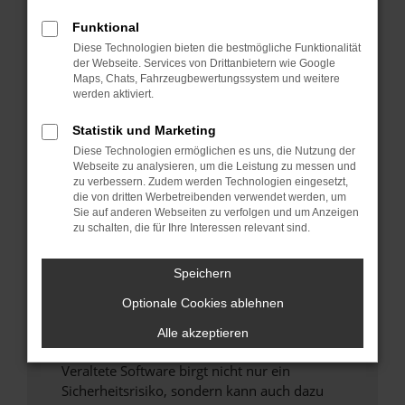
Funktional
Überprüfe deine Firewall und deine
Diese Technologien bieten die bestmögliche Funktionalität
Internetverbindung.
der Webseite. Services von Drittanbietern wie Google
Laden andere Webseiten, zum Beispiel deine
Maps, Chats, Fahrzeugbewertungssystem und weitere
Suchmaschine?
werden aktiviert.
Prüfe deine Browsererweiterungen.
Statistik und Marketing
Manche Erweiterungen, wie Werbeblocker,
Diese Technologien ermöglichen es uns, die Nutzung der
können das Laden bestimmter Seiten
Webseite zu analysieren, um die Leistung zu messen und
verhindern. Funktioniert die Seite in einem
zu verbessern. Zudem werden Technologien eingesetzt,
anderen Browser oder in einem privaten
die von dritten Werbetreibenden verwendet werden, um
Sie auf anderen Webseiten zu verfolgen und um Anzeigen
Fenster?
zu schalten, die für Ihre Interessen relevant sind.
Starte dein Gerät neu.
Das kann manchmal helfen, vorübergehende
Speichern
Probleme zu beheben.
Optionale Cookies ablehnen
Stelle sicher, dass dein Browser und dein
Betriebssystem auf dem neuesten Stand
Alle akzeptieren
sind.
Veraltete Software birgt nicht nur ein
Sicherheitsrisiko, sondern kann auch dazu