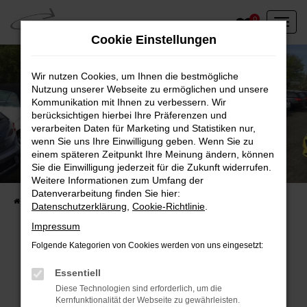
Zum
0
Hauptinhalt
Cookie Einstellungen
springen
Wir nutzen Cookies, um Ihnen die bestmögliche
Nutzung unserer Webseite zu ermöglichen und unsere
Kommunikation mit Ihnen zu verbessern. Wir
berücksichtigen hierbei Ihre Präferenzen und
verarbeiten Daten für Marketing und Statistiken nur,
wenn Sie uns Ihre Einwilligung geben. Wenn Sie zu
einem späteren Zeitpunkt Ihre Meinung ändern, können
Unser Fahrzeugbestand vor Ort
Sie die Einwilligung jederzeit für die Zukunft widerrufen.
Entdecken Sie unsere sofort verfügbaren
Weitere Informationen zum Umfang der
Datenverarbeitung finden Sie hier:
Startseite
Fahrzeugangebote
Fahrzeuge vor Ort
Datenschutzerklärung
,
Cookie-Richtlinie
.
Impressum
Folgende Kategorien von Cookies werden von uns eingesetzt:
Fehler: Network Error
Essentiell
Diese Technologien sind erforderlich, um die
Beim Laden ist ein Fehler aufgetreten.
Kernfunktionalität der Webseite zu gewährleisten.
Hier sind ein paar Tipps, die dir helfen können: