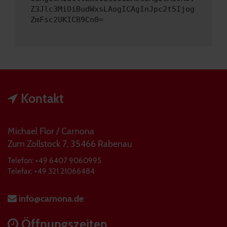
Z3Jlc3MiOiBudWxsLAogICAgInJpc2t5Ijog
ZmFsc2UKICB9Cn0=
Kontakt
Michael Flor / Carnona
Zum Zollstock 7, 35466 Rabenau
Telefon: +49 6407 9060995
Telefax: +49 321 21066484
info@carnona.de
Öffnungszeiten