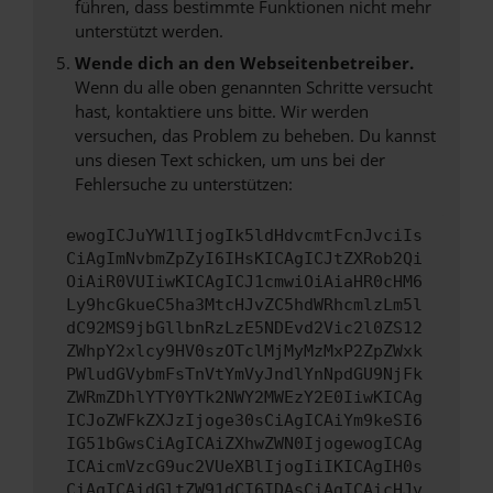
führen, dass bestimmte Funktionen nicht mehr
unterstützt werden.
Wende dich an den Webseitenbetreiber.
Wenn du alle oben genannten Schritte versucht
hast, kontaktiere uns bitte. Wir werden
versuchen, das Problem zu beheben. Du kannst
uns diesen Text schicken, um uns bei der
Fehlersuche zu unterstützen:
ewogICJuYW1lIjogIk5ldHdvcmtFcnJvciIs
CiAgImNvbmZpZyI6IHsKICAgICJtZXRob2Qi
OiAiR0VUIiwKICAgICJ1cmwiOiAiaHR0cHM6
Ly9hcGkueC5ha3MtcHJvZC5hdWRhcmlzLm5l
dC92MS9jbGllbnRzLzE5NDEvd2Vic2l0ZS12
ZWhpY2xlcy9HV0szOTclMjMyMzMxP2ZpZWxk
PWludGVybmFsTnVtYmVyJndlYnNpdGU9NjFk
ZWRmZDhlYTY0YTk2NWY2MWEzY2E0IiwKICAg
ICJoZWFkZXJzIjoge30sCiAgICAiYm9keSI6
IG51bGwsCiAgICAiZXhwZWN0IjogewogICAg
ICAicmVzcG9uc2VUeXBlIjogIiIKICAgIH0s
CiAgICAidGltZW91dCI6IDAsCiAgICAicHJv