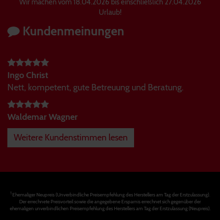
Wir machen vom 18.04.2026 bis einschließlich 27.04.2026
Urlaub!
Kundenmeinungen
Ingo Christ
Nett, kompetent, gute Betreuung und Beratung.
Waldemar Wagner
Weitere Kundenstimmen lesen
1
Ehemaliger Neupreis (Unverbindliche Preisempfehlung des Herstellers am Tag der Erstzulassung).
Der errechnete Preisvorteil sowie die angegebene Ersparnis errechnet sich gegenüber der
ehemaligen unverbindlichen Preisempfehlung des Herstellers am Tag der Erstzulassung (Neupreis).