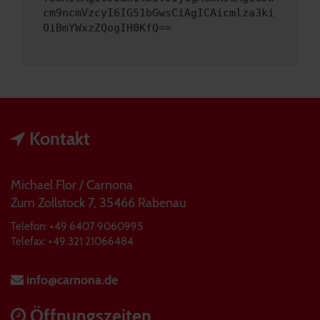
cm9ncmVzcyI6IG51bGwsCiAgICAicmlza3ki
OiBmYWxzZQogIH0KfQ==
Kontakt
Michael Flor / Carnona
Zum Zollstock 7, 35466 Rabenau
Telefon: +49 6407 9060995
Telefax: +49 321 21066484
info@carnona.de
Öffnungszeiten