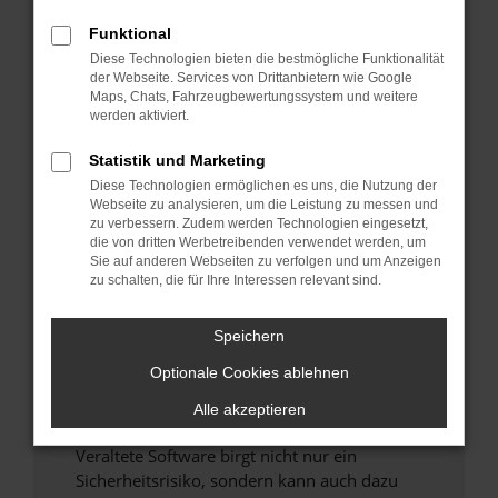
Funktional
Überprüfe deine Firewall und deine
Diese Technologien bieten die bestmögliche Funktionalität
Internetverbindung.
der Webseite. Services von Drittanbietern wie Google
Laden andere Webseiten, zum Beispiel deine
Maps, Chats, Fahrzeugbewertungssystem und weitere
Suchmaschine?
werden aktiviert.
Prüfe deine Browsererweiterungen.
Statistik und Marketing
Manche Erweiterungen, wie Werbeblocker,
Diese Technologien ermöglichen es uns, die Nutzung der
können das Laden bestimmter Seiten
Webseite zu analysieren, um die Leistung zu messen und
verhindern. Funktioniert die Seite in einem
zu verbessern. Zudem werden Technologien eingesetzt,
anderen Browser oder in einem privaten
die von dritten Werbetreibenden verwendet werden, um
Sie auf anderen Webseiten zu verfolgen und um Anzeigen
Fenster?
zu schalten, die für Ihre Interessen relevant sind.
Starte dein Gerät neu.
Das kann manchmal helfen, vorübergehende
Speichern
Probleme zu beheben.
Optionale Cookies ablehnen
Stelle sicher, dass dein Browser und dein
Betriebssystem auf dem neuesten Stand
Alle akzeptieren
sind.
Veraltete Software birgt nicht nur ein
Sicherheitsrisiko, sondern kann auch dazu