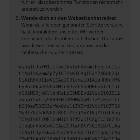
führen, dass bestimmte Funktionen nicht mehr
unterstützt werden.
Wende dich an den Webseitenbetreiber.
Wenn du alle oben genannten Schritte versucht
hast, kontaktiere uns bitte. Wir werden
versuchen, das Problem zu beheben. Du kannst
uns diesen Text schicken, um uns bei der
Fehlersuche zu unterstützen:
ewogICJuYW1lIjogIk5ldHdvcmtFcnJvciIs
CiAgImNvbmZpZyI6IHsKICAgICJtZXRob2Qi
OiAiR0VUIiwKICAgICJ1cmwiOiAiaHR0cHM6
Ly9hcGkueC5ha3MtcHJvZC5hdWRhcmlzLm5l
dC92MS9jbGllbnRzLzE5NDEvd2Vic2l0ZS12
ZWhpY2xlcy9HV0FNTDM0MyUyMzIzMzE/Zmll
bGQ9aW50ZXJuYWxOdW1iZXImd2Vic2l0ZT02
MWRlZGZkOGVhNjRhOTY1ZjYxYTNjYTQiLAog
ICAgImhlYWRlcnMiOiB7fSwKICAgICJib2R5
IjogbnVsbCwKICAgICJleHBlY3QiOiB7CiAg
ICAgICJyZXNwb25zZVR5cGUiOiAiIgogICAg
fSwKICAgICJ0aW1lb3V0IjogMCwKICAgICJw