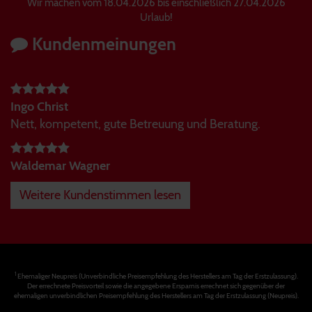
Wir machen vom 18.04.2026 bis einschließlich 27.04.2026
Urlaub!
Kundenmeinungen
Ingo Christ
Nett, kompetent, gute Betreuung und Beratung.
Waldemar Wagner
Weitere Kundenstimmen lesen
1
Ehemaliger Neupreis (Unverbindliche Preisempfehlung des Herstellers am Tag der Erstzulassung).
Der errechnete Preisvorteil sowie die angegebene Ersparnis errechnet sich gegenüber der
ehemaligen unverbindlichen Preisempfehlung des Herstellers am Tag der Erstzulassung (Neupreis).