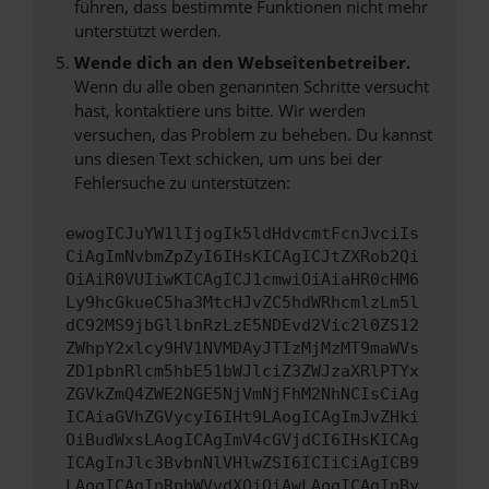
führen, dass bestimmte Funktionen nicht mehr
unterstützt werden.
Wende dich an den Webseitenbetreiber.
Wenn du alle oben genannten Schritte versucht
hast, kontaktiere uns bitte. Wir werden
versuchen, das Problem zu beheben. Du kannst
uns diesen Text schicken, um uns bei der
Fehlersuche zu unterstützen:
ewogICJuYW1lIjogIk5ldHdvcmtFcnJvciIs
CiAgImNvbmZpZyI6IHsKICAgICJtZXRob2Qi
OiAiR0VUIiwKICAgICJ1cmwiOiAiaHR0cHM6
Ly9hcGkueC5ha3MtcHJvZC5hdWRhcmlzLm5l
dC92MS9jbGllbnRzLzE5NDEvd2Vic2l0ZS12
ZWhpY2xlcy9HV1NVMDAyJTIzMjMzMT9maWVs
ZD1pbnRlcm5hbE51bWJlciZ3ZWJzaXRlPTYx
ZGVkZmQ4ZWE2NGE5NjVmNjFhM2NhNCIsCiAg
ICAiaGVhZGVycyI6IHt9LAogICAgImJvZHki
OiBudWxsLAogICAgImV4cGVjdCI6IHsKICAg
ICAgInJlc3BvbnNlVHlwZSI6ICIiCiAgICB9
LAogICAgInRpbWVvdXQiOiAwLAogICAgInBy