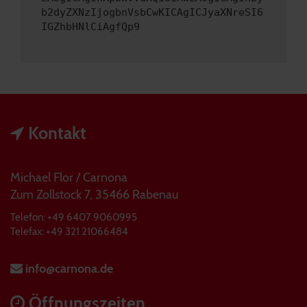
b2dyZXNzIjogbnVsbCwKICAgICJyaXNreSI6
IGZhbHNlCiAgfQp9
Kontakt
Michael Flor / Carnona
Zum Zollstock 7, 35466 Rabenau
Telefon: +49 6407 9060995
Telefax: +49 321 21066484
info@carnona.de
Öffnungszeiten