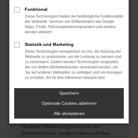
Funktional
Überprüfe deine Firewall und deine
Diese Technologien bieten die bestmögliche Funktionalität
Internetverbindung.
der Webseite. Services von Drittanbietern wie Google
Laden andere Webseiten, zum Beispiel deine
Maps, Chats, Fahrzeugbewertungssystem und weitere
Suchmaschine?
werden aktiviert.
Prüfe deine Browsererweiterungen.
Statistik und Marketing
Manche Erweiterungen, wie Werbeblocker,
Diese Technologien ermöglichen es uns, die Nutzung der
können das Laden bestimmter Seiten
Webseite zu analysieren, um die Leistung zu messen und
verhindern. Funktioniert die Seite in einem
zu verbessern. Zudem werden Technologien eingesetzt,
anderen Browser oder in einem privaten
die von dritten Werbetreibenden verwendet werden, um
Sie auf anderen Webseiten zu verfolgen und um Anzeigen
Fenster?
zu schalten, die für Ihre Interessen relevant sind.
Starte dein Gerät neu.
Das kann manchmal helfen, vorübergehende
Speichern
Probleme zu beheben.
Optionale Cookies ablehnen
Stelle sicher, dass dein Browser und dein
Betriebssystem auf dem neuesten Stand
Alle akzeptieren
sind.
Veraltete Software birgt nicht nur ein
Sicherheitsrisiko, sondern kann auch dazu