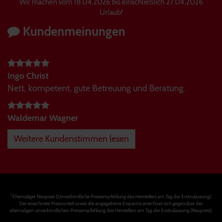
Wir machen vom 18.04.2026 bis einschließlich 27.04.2026
Urlaub!
Kundenmeinungen
Ingo Christ
Nett, kompetent, gute Betreuung und Beratung.
Waldemar Wagner
Weitere Kundenstimmen lesen
1
Ehemaliger Neupreis (Unverbindliche Preisempfehlung des Herstellers am Tag der Erstzulassung).
Der errechnete Preisvorteil sowie die angegebene Ersparnis errechnet sich gegenüber der
ehemaligen unverbindlichen Preisempfehlung des Herstellers am Tag der Erstzulassung (Neupreis).