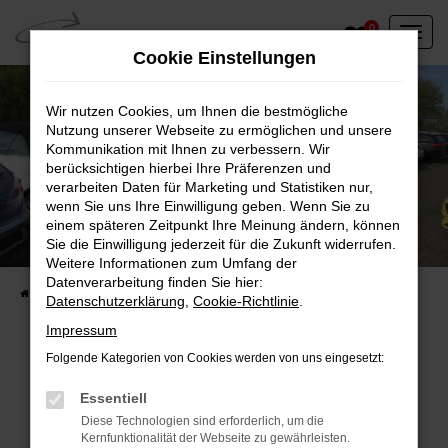
Zum
0
Hauptinhalt
Cookie Einstellungen
springen
Wir nutzen Cookies, um Ihnen die bestmögliche
Nutzung unserer Webseite zu ermöglichen und unsere
Kommunikation mit Ihnen zu verbessern. Wir
berücksichtigen hierbei Ihre Präferenzen und
verarbeiten Daten für Marketing und Statistiken nur,
wenn Sie uns Ihre Einwilligung geben. Wenn Sie zu
einem späteren Zeitpunkt Ihre Meinung ändern, können
Unser Fahrzeugbestand vor Ort
Sie die Einwilligung jederzeit für die Zukunft widerrufen.
Entdecken Sie unsere sofort verfügbaren
Weitere Informationen zum Umfang der
Datenverarbeitung finden Sie hier:
Startseite
Fahrzeugangebote
Fahrzeuge vor Ort
Datenschutzerklärung
,
Cookie-Richtlinie
.
Impressum
Folgende Kategorien von Cookies werden von uns eingesetzt:
Fehler: Network Error
Essentiell
Diese Technologien sind erforderlich, um die
Beim Laden ist ein Fehler aufgetreten.
Kernfunktionalität der Webseite zu gewährleisten.
Hier sind ein paar Tipps, die dir helfen können: