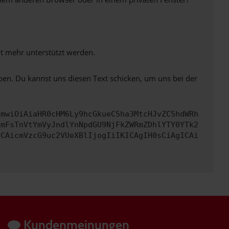
ht mehr unterstützt werden.
ben. Du kannst uns diesen Text schicken, um uns bei der
cmwiOiAiaHR0cHM6Ly9hcGkueC5ha3MtcHJvZC5hdWRh
bmFsTnVtYmVyJndlYnNpdGU9NjFkZWRmZDhlYTY0YTk2
ICAicmVzcG9uc2VUeXBlIjogIiIKICAgIH0sCiAgICAi
Kundenmeinungen