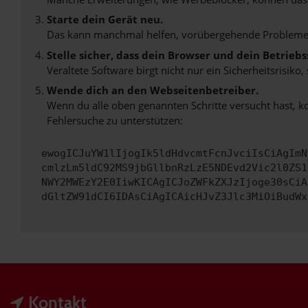
Starte dein Gerät neu.
Das kann manchmal helfen, vorübergehende Probleme
Stelle sicher, dass dein Browser und dein Betrie
Veraltete Software birgt nicht nur ein Sicherheitsrisi
Wende dich an den Webseitenbetreiber.
Wenn du alle oben genannten Schritte versucht hast, k
Fehlersuche zu unterstützen:
ewogICJuYW1lIjogIk5ldHdvcmtFcnJvciIsCiAgImN
cmlzLm5ldC92MS9jbGllbnRzLzE5NDEvd2Vic2l0ZS1
NWY2MWEzY2E0IiwKICAgICJoZWFkZXJzIjoge30sCiA
dGltZW91dCI6IDAsCiAgICAicHJvZ3Jlc3MiOiBudWx
Kontakt