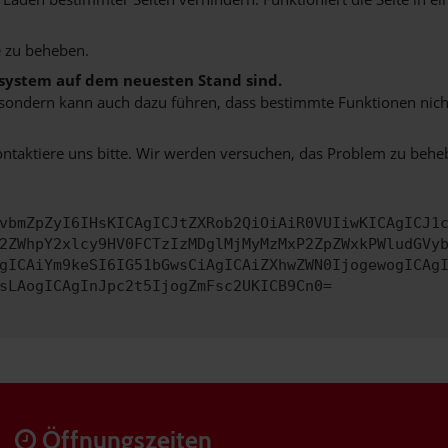
 zu beheben.
bssystem auf dem neuesten Stand sind.
ko, sondern kann auch dazu führen, dass bestimmte Funktionen nic
ontaktiere uns bitte. Wir werden versuchen, das Problem zu behe
vbmZpZyI6IHsKICAgICJtZXRob2QiOiAiR0VUIiwKICAgICJ1
2ZWhpY2xlcy9HV0FCTzIzMDglMjMyMzMxP2ZpZWxkPWludGVy
gICAiYm9keSI6IG51bGwsCiAgICAiZXhwZWN0IjogewogICAg
sLAogICAgInJpc2t5IjogZmFsc2UKICB9Cn0=
Öffnungszeiten