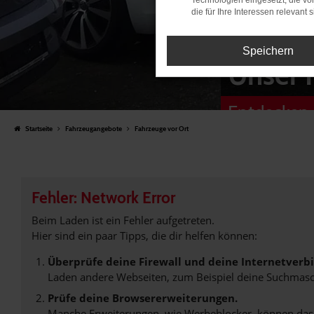
Technologien eingesetzt, die v
die für Ihre Interessen relevant s
Speichern
Unser 
Entdecken 
Startseite
Fahrzeugangebote
Fahrzeuge vor Ort
Fehler: Network Error
Beim Laden ist ein Fehler aufgetreten.
Hier sind ein paar Tipps, die dir helfen können:
Überprüfe deine Firewall und deine Internetverb
Laden andere Webseiten, zum Beispiel deine Suchmasc
Prüfe deine Browsererweiterungen.
Manche Erweiterungen, wie Werbeblocker, können das L