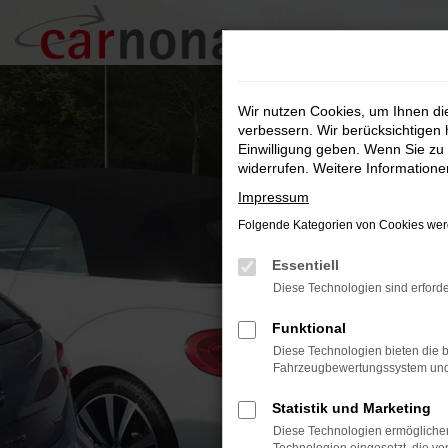
Zum
Hauptinhalt
springen
Wir nutzen Cookies, um Ihnen d
verbessern. Wir berücksichtigen 
Einwilligung geben. Wenn Sie zu 
widerrufen. Weitere Information
Impressum
Folgende Kategorien von Cookies werd
Essentiell
Diese Technologien sind erforde
Funktional
Diese Technologien bieten die b
Fahrzeugbewertungssystem und w
Statistik und Marketing
Diese Technologien ermöglichen