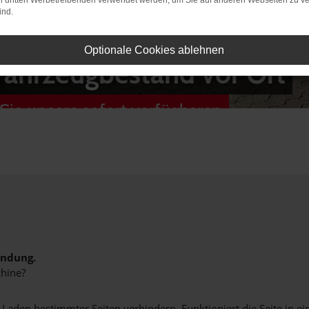
on dritten Werbetreibenden verwendet werden, um Sie auf anderen Webseiten zu ve
ind.
Optionale Cookies ablehnen
Fahrzeugbestand vor Ort
Sie unsere sofort verfügbaren
indung.
hine?
aden bestimmter Seiten verhindern. Funktioniert die Seite in e