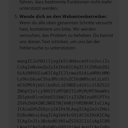
führen, dass bestimmte Funktionen nicht mehr
unterstützt werden.
Wende dich an den Webseitenbetreiber.
Wenn du alle oben genannten Schritte versucht
hast, kontaktiere uns bitte. Wir werden
versuchen, das Problem zu beheben. Du kannst
uns diesen Text schicken, um uns bei der
Fehlersuche zu unterstützen:
ewogICJuYW1lIjogIk5ldHdvcmtFcnJvciIs
CiAgImNvbmZpZyI6IHsKICAgICJtZXRob2Qi
OiAiR0VUIiwKICAgICJ1cmwiOiAiaHR0cHM6
Ly9hcGkueC5ha3MtcHJvZC5hdWRhcmlzLm5l
dC92MS9jbGllbnRzLzE5NDEvd2Vic2l0ZS12
ZWhpY2xlcy9HV1YzMTQ0JTIzMjMzMT9maWVs
ZD1pbnRlcm5hbE51bWJlciZ3ZWJzaXRlPTYx
ZGVkZmQ4ZWE2NGE5NjVmNjFhM2NhNCIsCiAg
ICAiaGVhZGVycyI6IHt9LAogICAgImJvZHki
OiBudWxsLAogICAgImV4cGVjdCI6IHsKICAg
ICAgInJlc3BvbnNlVHlwZSI6ICIiCiAgICB9
LAogICAgInRpbWVvdXQiOiAwLAogICAgInBy