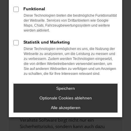
Funktional
Überprüfe deine Firewall und deine
Diese Technologien bieten die bestmögliche Funktionalität
Internetverbindung.
der Webseite. Services von Drittanbietern wie Google
Laden andere Webseiten, zum Beispiel deine
Maps, Chats, Fahrzeugbewertungssystem und weitere
Suchmaschine?
werden aktiviert.
Prüfe deine Browsererweiterungen.
Statistik und Marketing
Manche Erweiterungen, wie Werbeblocker,
Diese Technologien ermöglichen es uns, die Nutzung der
können das Laden bestimmter Seiten
Webseite zu analysieren, um die Leistung zu messen und
verhindern. Funktioniert die Seite in einem
zu verbessern. Zudem werden Technologien eingesetzt,
anderen Browser oder in einem privaten
die von dritten Werbetreibenden verwendet werden, um
Sie auf anderen Webseiten zu verfolgen und um Anzeigen
Fenster?
zu schalten, die für Ihre Interessen relevant sind.
Starte dein Gerät neu.
Das kann manchmal helfen, vorübergehende
Speichern
Probleme zu beheben.
Optionale Cookies ablehnen
Stelle sicher, dass dein Browser und dein
Betriebssystem auf dem neuesten Stand
Alle akzeptieren
sind.
Veraltete Software birgt nicht nur ein
Sicherheitsrisiko, sondern kann auch dazu