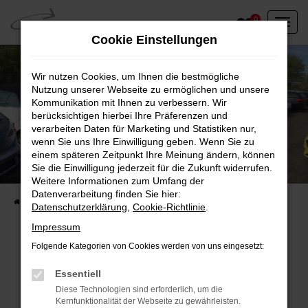
Zum
0
Hauptinhalt
Cookie Einstellungen
springen
Wir nutzen Cookies, um Ihnen die bestmögliche
Nutzung unserer Webseite zu ermöglichen und unsere
Kommunikation mit Ihnen zu verbessern. Wir
berücksichtigen hierbei Ihre Präferenzen und
verarbeiten Daten für Marketing und Statistiken nur,
wenn Sie uns Ihre Einwilligung geben. Wenn Sie zu
einem späteren Zeitpunkt Ihre Meinung ändern, können
Unser Fahrzeugbestand vor Ort
Sie die Einwilligung jederzeit für die Zukunft widerrufen.
Entdecken Sie unsere sofort verfügbaren
Weitere Informationen zum Umfang der
Datenverarbeitung finden Sie hier:
Startseite
Fahrzeugangebote
Fahrzeuge vor Ort
Datenschutzerklärung
,
Cookie-Richtlinie
.
Impressum
Folgende Kategorien von Cookies werden von uns eingesetzt:
Fehler: Network Error
Essentiell
Diese Technologien sind erforderlich, um die
Beim Laden ist ein Fehler aufgetreten.
Kernfunktionalität der Webseite zu gewährleisten.
Hier sind ein paar Tipps, die dir helfen können: