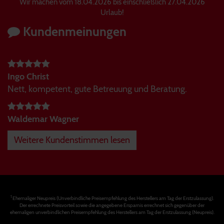
Wir machen vom 18.04.2026 bis einschließlich 27.04.2026
Urlaub!
Kundenmeinungen
Ingo Christ
Nett, kompetent, gute Betreuung und Beratung.
Waldemar Wagner
Weitere Kundenstimmen lesen
1
Ehemaliger Neupreis (Unverbindliche Preisempfehlung des Herstellers am Tag der Erstzulassung).
Der errechnete Preisvorteil sowie die angegebene Ersparnis errechnet sich gegenüber der
ehemaligen unverbindlichen Preisempfehlung des Herstellers am Tag der Erstzulassung (Neupreis).