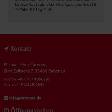
b2dyZXNzIjogbnVsbCwKICAgICJyaXNreSI6
IGZhbHNlCiAgfQp9
Kontakt
Michael Flor / Carnona
Zum Zollstock 7, 35466 Rabenau
Telefon: +49 6407 9060995
Telefax: +49 321 21066484
info@carnona.de
Öffnungszeiten