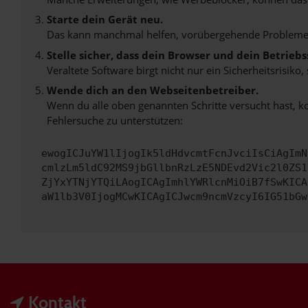
Starte dein Gerät neu.
Das kann manchmal helfen, vorübergehende Probleme
Stelle sicher, dass dein Browser und dein Betrie
Veraltete Software birgt nicht nur ein Sicherheitsrisi
Wende dich an den Webseitenbetreiber.
Wenn du alle oben genannten Schritte versucht hast, k
Fehlersuche zu unterstützen:
ewogICJuYW1lIjogIk5ldHdvcmtFcnJvciIsCiAgImN
cmlzLm5ldC92MS9jbGllbnRzLzE5NDEvd2Vic2l0ZS1
ZjYxYTNjYTQiLAogICAgImhlYWRlcnMiOiB7fSwKICA
aW1lb3V0IjogMCwKICAgICJwcm9ncmVzcyI6IG51bGw
Kontakt