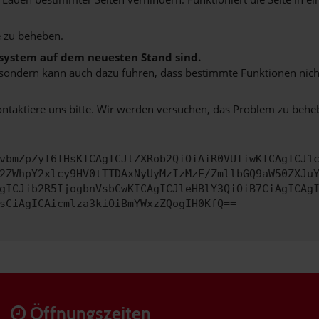
 zu beheben.
bssystem auf dem neuesten Stand sind.
ko, sondern kann auch dazu führen, dass bestimmte Funktionen nic
ontaktiere uns bitte. Wir werden versuchen, das Problem zu behe
vbmZpZyI6IHsKICAgICJtZXRob2QiOiAiR0VUIiwKICAgICJ1
2ZWhpY2xlcy9HV0tTTDAxNyUyMzIzMzE/ZmllbGQ9aW50ZXJu
gICJib2R5IjogbnVsbCwKICAgICJleHBlY3QiOiB7CiAgICAg
sCiAgICAicmlza3kiOiBmYWxzZQogIH0KfQ==
Öffnungszeiten