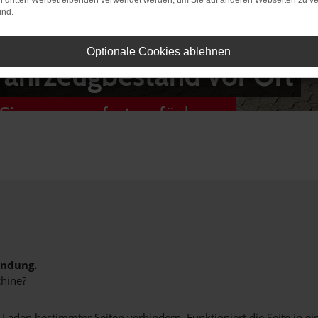
on dritten Werbetreibenden verwendet werden, um Sie auf anderen Webseiten zu ve
ind.
Optionale Cookies ablehnen
Fahrzeugbestand vor Ort
Sie unsere sofort verfügbaren
indung.
hine?
aden bestimmter Seiten verhindern. Funktioniert die Seite in e