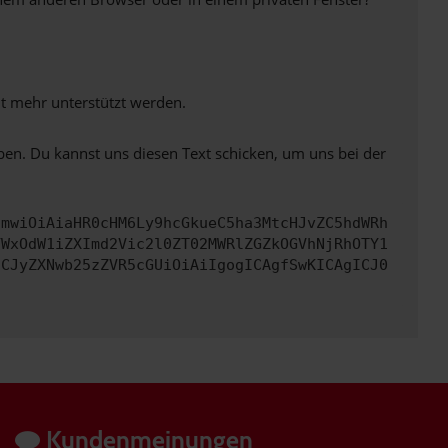
ht mehr unterstützt werden.
ben. Du kannst uns diesen Text schicken, um uns bei der
cmwiOiAiaHR0cHM6Ly9hcGkueC5ha3MtcHJvZC5hdWRh
YWxOdW1iZXImd2Vic2l0ZT02MWRlZGZkOGVhNjRhOTY1
ICJyZXNwb25zZVR5cGUiOiAiIgogICAgfSwKICAgICJ0
Kundenmeinungen