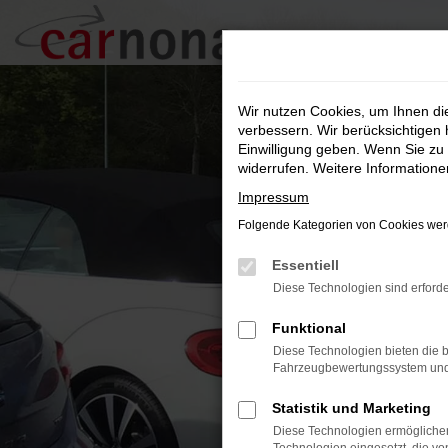
Zum
Hauptinhalt
springen
Wir nutzen Cookies, um Ihnen d
verbessern. Wir berücksichtigen 
Einwilligung geben. Wenn Sie zu 
widerrufen. Weitere Information
Impressum
Folgende Kategorien von Cookies werd
Essentiell
Diese Technologien sind erforde
Funktional
Diese Technologien bieten die b
Fahrzeugbewertungssystem und w
Statistik und Marketing
Diese Technologien ermöglichen