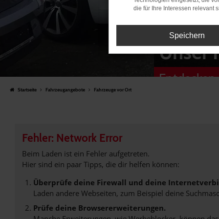
Technologien eingesetzt, die v
die für Ihre Interessen relevant s
Speichern
Unser 
Entdecken 
Startseite
Fahrzeugangebote
Fahrzeuge vor Ort
Fehler: Network Error
Beim Laden ist ein Fehler aufgetreten.
Hier sind ein paar Tipps, die dir helfen können:
Überprüfe deine Firewall und deine Internetverb
Laden andere Webseiten, zum Beispiel deine Suchmasc
Prüfe deine Browsererweiterungen.
Manche Erweiterungen, wie Werbeblocker, können das L