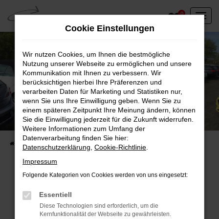
Zum
0
Hauptinhalt
Cookie Einstellungen
springen
Wir nutzen Cookies, um Ihnen die bestmögliche
Nutzung unserer Webseite zu ermöglichen und unsere
Kommunikation mit Ihnen zu verbessern. Wir
berücksichtigen hierbei Ihre Präferenzen und
verarbeiten Daten für Marketing und Statistiken nur,
wenn Sie uns Ihre Einwilligung geben. Wenn Sie zu
einem späteren Zeitpunkt Ihre Meinung ändern, können
Unser Fahrzeugbestand vor Ort
Sie die Einwilligung jederzeit für die Zukunft widerrufen.
Entdecken Sie unsere sofort verfügbaren
Weitere Informationen zum Umfang der
Datenverarbeitung finden Sie hier:
Startseite
Fahrzeugangebote
Fahrzeuge vor Ort
Datenschutzerklärung
,
Cookie-Richtlinie
.
Impressum
Folgende Kategorien von Cookies werden von uns eingesetzt:
Fehler: Network Error
Essentiell
Diese Technologien sind erforderlich, um die
Beim Laden ist ein Fehler aufgetreten.
Kernfunktionalität der Webseite zu gewährleisten.
Hier sind ein paar Tipps, die dir helfen können: