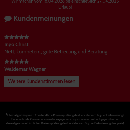
Wir machen vom 18.04.2026 bis einschließlich 27.04.2026
Urlaub!
Kundenmeinungen
Ingo Christ
Nett, kompetent, gute Betreuung und Beratung.
Waldemar Wagner
Weitere Kundenstimmen lesen
1
Ehemaliger Neupreis (Unverbindliche Preisempfehlung des Herstellers am Tag der Erstzulassung).
Der errechnete Preisvorteil sowie die angegebene Ersparnis errechnet sich gegenüber der
ehemaligen unverbindlichen Preisempfehlung des Herstellers am Tag der Erstzulassung (Neupreis).