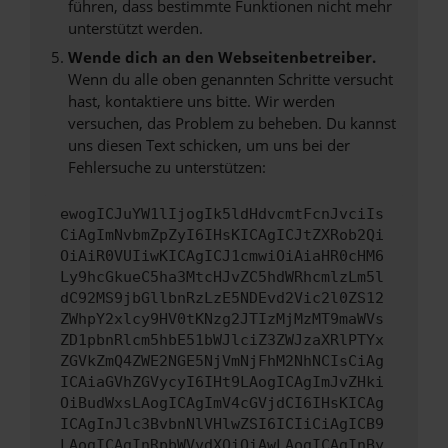
führen, dass bestimmte Funktionen nicht mehr
unterstützt werden.
Wende dich an den Webseitenbetreiber.
Wenn du alle oben genannten Schritte versucht
hast, kontaktiere uns bitte. Wir werden
versuchen, das Problem zu beheben. Du kannst
uns diesen Text schicken, um uns bei der
Fehlersuche zu unterstützen:
ewogICJuYW1lIjogIk5ldHdvcmtFcnJvciIs
CiAgImNvbmZpZyI6IHsKICAgICJtZXRob2Qi
OiAiR0VUIiwKICAgICJ1cmwiOiAiaHR0cHM6
Ly9hcGkueC5ha3MtcHJvZC5hdWRhcmlzLm5l
dC92MS9jbGllbnRzLzE5NDEvd2Vic2l0ZS12
ZWhpY2xlcy9HV0tKNzg2JTIzMjMzMT9maWVs
ZD1pbnRlcm5hbE51bWJlciZ3ZWJzaXRlPTYx
ZGVkZmQ4ZWE2NGE5NjVmNjFhM2NhNCIsCiAg
ICAiaGVhZGVycyI6IHt9LAogICAgImJvZHki
OiBudWxsLAogICAgImV4cGVjdCI6IHsKICAg
ICAgInJlc3BvbnNlVHlwZSI6ICIiCiAgICB9
LAogICAgInRpbWVvdXQiOiAwLAogICAgInBy