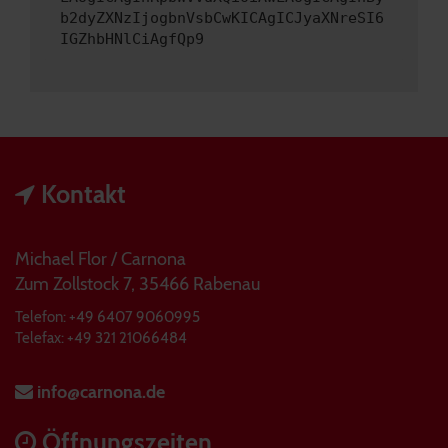
b2dyZXNzIjogbnVsbCwKICAgICJyaXNreSI6
IGZhbHNlCiAgfQp9
Kontakt
Michael Flor / Carnona
Zum Zollstock 7, 35466 Rabenau
Telefon: +49 6407 9060995
Telefax: +49 321 21066484
info@carnona.de
Öffnungszeiten