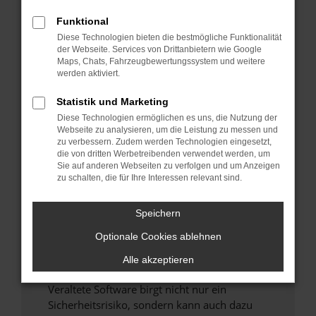
Funktional
Überprüfe deine Firewall und deine
Diese Technologien bieten die bestmögliche Funktionalität
Internetverbindung.
der Webseite. Services von Drittanbietern wie Google
Laden andere Webseiten, zum Beispiel deine
Maps, Chats, Fahrzeugbewertungssystem und weitere
Suchmaschine?
werden aktiviert.
Prüfe deine Browsererweiterungen.
Statistik und Marketing
Manche Erweiterungen, wie Werbeblocker,
Diese Technologien ermöglichen es uns, die Nutzung der
können das Laden bestimmter Seiten
Webseite zu analysieren, um die Leistung zu messen und
verhindern. Funktioniert die Seite in einem
zu verbessern. Zudem werden Technologien eingesetzt,
anderen Browser oder in einem privaten
die von dritten Werbetreibenden verwendet werden, um
Sie auf anderen Webseiten zu verfolgen und um Anzeigen
Fenster?
zu schalten, die für Ihre Interessen relevant sind.
Starte dein Gerät neu.
Das kann manchmal helfen, vorübergehende
Speichern
Probleme zu beheben.
Optionale Cookies ablehnen
Stelle sicher, dass dein Browser und dein
Betriebssystem auf dem neuesten Stand
Alle akzeptieren
sind.
Veraltete Software birgt nicht nur ein
Sicherheitsrisiko, sondern kann auch dazu