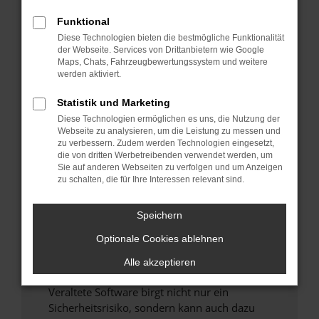
Funktional
Überprüfe deine Firewall und deine
Diese Technologien bieten die bestmögliche Funktionalität
Internetverbindung.
der Webseite. Services von Drittanbietern wie Google
Laden andere Webseiten, zum Beispiel deine
Maps, Chats, Fahrzeugbewertungssystem und weitere
Suchmaschine?
werden aktiviert.
Prüfe deine Browsererweiterungen.
Statistik und Marketing
Manche Erweiterungen, wie Werbeblocker,
Diese Technologien ermöglichen es uns, die Nutzung der
können das Laden bestimmter Seiten
Webseite zu analysieren, um die Leistung zu messen und
verhindern. Funktioniert die Seite in einem
zu verbessern. Zudem werden Technologien eingesetzt,
anderen Browser oder in einem privaten
die von dritten Werbetreibenden verwendet werden, um
Sie auf anderen Webseiten zu verfolgen und um Anzeigen
Fenster?
zu schalten, die für Ihre Interessen relevant sind.
Starte dein Gerät neu.
Das kann manchmal helfen, vorübergehende
Speichern
Probleme zu beheben.
Optionale Cookies ablehnen
Stelle sicher, dass dein Browser und dein
Betriebssystem auf dem neuesten Stand
Alle akzeptieren
sind.
Veraltete Software birgt nicht nur ein
Sicherheitsrisiko, sondern kann auch dazu