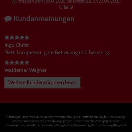
Wir machen vom 18.04.2026 bis einschließlich 27.04.2026
Urlaub!
Kundenmeinungen
Ingo Christ
Nett, kompetent, gute Betreuung und Beratung.
Waldemar Wagner
Weitere Kundenstimmen lesen
1
Ehemaliger Neupreis (Unverbindliche Preisempfehlung des Herstellers am Tag der Erstzulassung).
Der errechnete Preisvorteil sowie die angegebene Ersparnis errechnet sich gegenüber der
ehemaligen unverbindlichen Preisempfehlung des Herstellers am Tag der Erstzulassung (Neupreis).