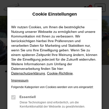
Zum
0
Hauptinhalt
Cookie Einstellungen
springen
Wir nutzen Cookies, um Ihnen die bestmögliche
Nutzung unserer Webseite zu ermöglichen und unsere
Kommunikation mit Ihnen zu verbessern. Wir
berücksichtigen hierbei Ihre Präferenzen und
verarbeiten Daten für Marketing und Statistiken nur,
wenn Sie uns Ihre Einwilligung geben. Wenn Sie zu
einem späteren Zeitpunkt Ihre Meinung ändern, können
Unser Fahrzeugbestand vor Ort
Sie die Einwilligung jederzeit für die Zukunft widerrufen.
Entdecken Sie unsere sofort verfügbaren
Weitere Informationen zum Umfang der
Datenverarbeitung finden Sie hier:
Startseite
Fahrzeugangebote
Fahrzeuge vor Ort
Datenschutzerklärung
,
Cookie-Richtlinie
.
Impressum
Folgende Kategorien von Cookies werden von uns eingesetzt:
Fehler: Network Error
Essentiell
Diese Technologien sind erforderlich, um die
Beim Laden ist ein Fehler aufgetreten.
Kernfunktionalität der Webseite zu gewährleisten.
Hier sind ein paar Tipps, die dir helfen können: