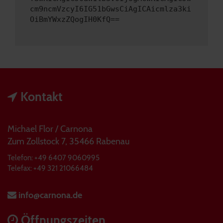
cm9ncmVzcyI6IG51bGwsCiAgICAicmlza3ki
OiBmYWxzZQogIH0KfQ==
Kontakt
Michael Flor / Carnona
Zum Zollstock 7, 35466 Rabenau
Telefon: +49 6407 9060995
Telefax: +49 321 21066484
info@carnona.de
Öffnungszeiten