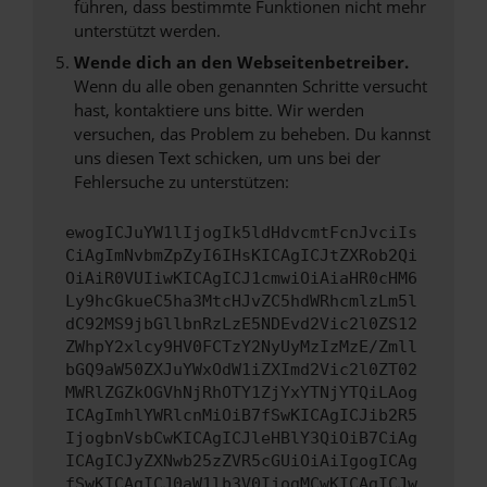
führen, dass bestimmte Funktionen nicht mehr
unterstützt werden.
Wende dich an den Webseitenbetreiber.
Wenn du alle oben genannten Schritte versucht
hast, kontaktiere uns bitte. Wir werden
versuchen, das Problem zu beheben. Du kannst
uns diesen Text schicken, um uns bei der
Fehlersuche zu unterstützen:
ewogICJuYW1lIjogIk5ldHdvcmtFcnJvciIs
CiAgImNvbmZpZyI6IHsKICAgICJtZXRob2Qi
OiAiR0VUIiwKICAgICJ1cmwiOiAiaHR0cHM6
Ly9hcGkueC5ha3MtcHJvZC5hdWRhcmlzLm5l
dC92MS9jbGllbnRzLzE5NDEvd2Vic2l0ZS12
ZWhpY2xlcy9HV0FCTzY2NyUyMzIzMzE/Zmll
bGQ9aW50ZXJuYWxOdW1iZXImd2Vic2l0ZT02
MWRlZGZkOGVhNjRhOTY1ZjYxYTNjYTQiLAog
ICAgImhlYWRlcnMiOiB7fSwKICAgICJib2R5
IjogbnVsbCwKICAgICJleHBlY3QiOiB7CiAg
ICAgICJyZXNwb25zZVR5cGUiOiAiIgogICAg
fSwKICAgICJ0aW1lb3V0IjogMCwKICAgICJw