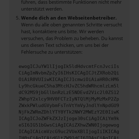
führen, dass bestimmte Funktionen nicht mehr
unterstützt werden.
Wende dich an den Webseitenbetreiber.
Wenn du alle oben genannten Schritte versucht
hast, kontaktiere uns bitte. Wir werden
versuchen, das Problem zu beheben. Du kannst
uns diesen Text schicken, um uns bei der
Fehlersuche zu unterstützen:
ewogICJuYW1lIjogIk5ldHdvcmtFcnJvciIs
CiAgImNvbmZpZyI6IHsKICAgICJtZXRob2Qi
OiAiR0VUIiwKICAgICJ1cmwiOiAiaHR0cHM6
Ly9hcGkueC5ha3MtcHJvZC5hdWRhcmlzLm5l
dC92MS9jbGllbnRzLzE5NDEvd2Vic2l0ZS12
ZWhpY2xlcy9HV0FCTzIyNTQlMjMyMzMxP2Zp
ZWxkPWludGVybmFsTnVtYmVyJndlYnNpdGU9
NjFkZWRmZDhlYTY0YTk2NWY2MWEzY2E0IiwK
ICAgICJoZWFkZXJzIjoge30sCiAgICAiYm9k
eSI6IG51bGwsCiAgICAiZXhwZWN0Ijogewog
ICAgICAicmVzcG9uc2VUeXBlIjogIiIKICAg
IH0sCiAgICAidGltZW91dCI6IDAsCiAgICAi