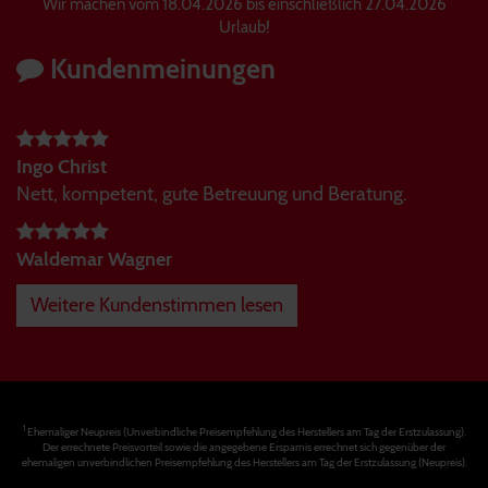
Wir machen vom 18.04.2026 bis einschließlich 27.04.2026
Urlaub!
Kundenmeinungen
Ingo Christ
Nett, kompetent, gute Betreuung und Beratung.
Waldemar Wagner
Weitere Kundenstimmen lesen
1
Ehemaliger Neupreis (Unverbindliche Preisempfehlung des Herstellers am Tag der Erstzulassung).
Der errechnete Preisvorteil sowie die angegebene Ersparnis errechnet sich gegenüber der
ehemaligen unverbindlichen Preisempfehlung des Herstellers am Tag der Erstzulassung (Neupreis).