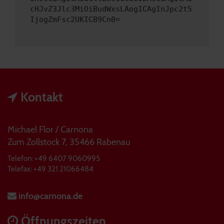
cHJvZ3Jlc3MiOiBudWxsLAogICAgInJpc2t5
IjogZmFsc2UKICB9Cn0=
Kontakt
Michael Flor / Carnona
Zum Zollstock 7, 35466 Rabenau
Telefon: +49 6407 9060995
Telefax: +49 321 21066484
info@carnona.de
Öffnungszeiten