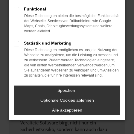
Funktional
Überprüfe deine Firewall und deine
Diese Technologien bieten die bestmögliche Funktionalität
Internetverbindung.
der Webseite. Services von Drittanbietern wie Google
Laden andere Webseiten, zum Beispiel deine
Maps, Chats, Fahrzeugbewertungssystem und weitere
Suchmaschine?
werden aktiviert.
Prüfe deine Browsererweiterungen.
Statistik und Marketing
Manche Erweiterungen, wie Werbeblocker,
Diese Technologien ermöglichen es uns, die Nutzung der
können das Laden bestimmter Seiten
Webseite zu analysieren, um die Leistung zu messen und
verhindern. Funktioniert die Seite in einem
zu verbessern. Zudem werden Technologien eingesetzt,
anderen Browser oder in einem privaten
die von dritten Werbetreibenden verwendet werden, um
Sie auf anderen Webseiten zu verfolgen und um Anzeigen
Fenster?
zu schalten, die für Ihre Interessen relevant sind.
Starte dein Gerät neu.
Das kann manchmal helfen, vorübergehende
Speichern
Probleme zu beheben.
Optionale Cookies ablehnen
Stelle sicher, dass dein Browser und dein
Betriebssystem auf dem neuesten Stand
Alle akzeptieren
sind.
Veraltete Software birgt nicht nur ein
Sicherheitsrisiko, sondern kann auch dazu