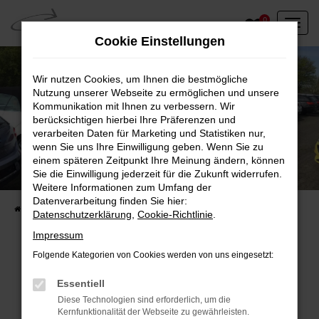
Zum
0
Hauptinhalt
Cookie Einstellungen
springen
Wir nutzen Cookies, um Ihnen die bestmögliche
Nutzung unserer Webseite zu ermöglichen und unsere
Kommunikation mit Ihnen zu verbessern. Wir
berücksichtigen hierbei Ihre Präferenzen und
verarbeiten Daten für Marketing und Statistiken nur,
wenn Sie uns Ihre Einwilligung geben. Wenn Sie zu
einem späteren Zeitpunkt Ihre Meinung ändern, können
Unser Fahrzeugbestand vor Ort
Sie die Einwilligung jederzeit für die Zukunft widerrufen.
Entdecken Sie unsere sofort verfügbaren
Weitere Informationen zum Umfang der
Datenverarbeitung finden Sie hier:
Startseite
Fahrzeugangebote
Fahrzeuge vor Ort
Datenschutzerklärung
,
Cookie-Richtlinie
.
Impressum
Folgende Kategorien von Cookies werden von uns eingesetzt:
Fehler: Network Error
Essentiell
Diese Technologien sind erforderlich, um die
Beim Laden ist ein Fehler aufgetreten.
Kernfunktionalität der Webseite zu gewährleisten.
Hier sind ein paar Tipps, die dir helfen können: