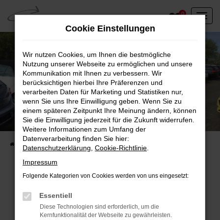
Zum
0
Hauptinhalt
Cookie Einstellungen
springen
Wir nutzen Cookies, um Ihnen die bestmögliche
Nutzung unserer Webseite zu ermöglichen und unsere
Kommunikation mit Ihnen zu verbessern. Wir
berücksichtigen hierbei Ihre Präferenzen und
verarbeiten Daten für Marketing und Statistiken nur,
wenn Sie uns Ihre Einwilligung geben. Wenn Sie zu
einem späteren Zeitpunkt Ihre Meinung ändern, können
Unser Fahrzeugbestand vor Ort
Sie die Einwilligung jederzeit für die Zukunft widerrufen.
Entdecken Sie unsere sofort verfügbaren
Weitere Informationen zum Umfang der
Datenverarbeitung finden Sie hier:
Startseite
Fahrzeugangebote
Fahrzeuge vor Ort
Datenschutzerklärung
,
Cookie-Richtlinie
.
Impressum
Folgende Kategorien von Cookies werden von uns eingesetzt:
Fehler: Network Error
Essentiell
Diese Technologien sind erforderlich, um die
Beim Laden ist ein Fehler aufgetreten.
Kernfunktionalität der Webseite zu gewährleisten.
Hier sind ein paar Tipps, die dir helfen können: