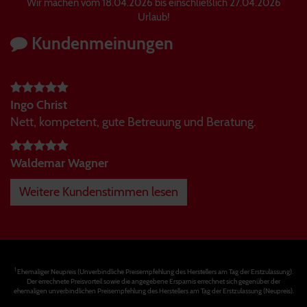
Wir machen vom 18.04.2026 bis einschließlich 27.04.2026
Urlaub!
Kundenmeinungen
Ingo Christ
Nett, kompetent, gute Betreuung und Beratung.
Waldemar Wagner
Weitere Kundenstimmen lesen
1
Ehemaliger Neupreis (Unverbindliche Preisempfehlung des Herstellers am Tag der Erstzulassung).
Der errechnete Preisvorteil sowie die angegebene Ersparnis errechnet sich gegenüber der
ehemaligen unverbindlichen Preisempfehlung des Herstellers am Tag der Erstzulassung (Neupreis).