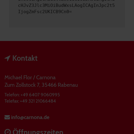
cHJvZ3Jlc3MiOiBudWxsLAogICAgInJpc2t5
IjogZmFsc2UKICB9Cn0=
Kontakt
Michael Flor / Carnona
Zum Zollstock 7, 35466 Rabenau
Telefon: +49 6407 9060995
Telefax: +49 321 21066484
info@carnona.de
Öffnungszeiten