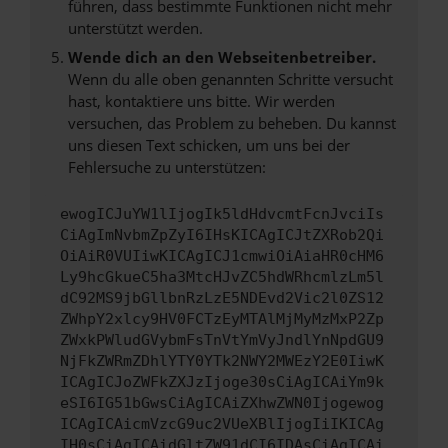
führen, dass bestimmte Funktionen nicht mehr
unterstützt werden.
Wende dich an den Webseitenbetreiber.
Wenn du alle oben genannten Schritte versucht
hast, kontaktiere uns bitte. Wir werden
versuchen, das Problem zu beheben. Du kannst
uns diesen Text schicken, um uns bei der
Fehlersuche zu unterstützen:
ewogICJuYW1lIjogIk5ldHdvcmtFcnJvciIs
CiAgImNvbmZpZyI6IHsKICAgICJtZXRob2Qi
OiAiR0VUIiwKICAgICJ1cmwiOiAiaHR0cHM6
Ly9hcGkueC5ha3MtcHJvZC5hdWRhcmlzLm5l
dC92MS9jbGllbnRzLzE5NDEvd2Vic2l0ZS12
ZWhpY2xlcy9HV0FCTzEyMTAlMjMyMzMxP2Zp
ZWxkPWludGVybmFsTnVtYmVyJndlYnNpdGU9
NjFkZWRmZDhlYTY0YTk2NWY2MWEzY2E0IiwK
ICAgICJoZWFkZXJzIjoge30sCiAgICAiYm9k
eSI6IG51bGwsCiAgICAiZXhwZWN0Ijogewog
ICAgICAicmVzcG9uc2VUeXBlIjogIiIKICAg
IH0sCiAgICAidGltZW91dCI6IDAsCiAgICAi