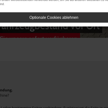
on dritten Werbetreibenden verwendet werden, um Sie auf anderen Webseiten zu ve
ind.
Optionale Cookies ablehnen
Fahrzeugbestand vor Ort
Sie unsere sofort verfügbaren
indung.
hine?
aden bestimmter Seiten verhindern. Funktioniert die Seite in e