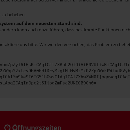
 zu beheben.
bssystem auf dem neuesten Stand sind.
ko, sondern kann auch dazu führen, dass bestimmte Funktionen nic
ontaktiere uns bitte. Wir werden versuchen, das Problem zu behe
vbmZpZyI6IHsKICAgICJtZXRob2QiOiAiR0VUIiwKICAgICJ1
2ZWhpY2xlcy9HV0FHTDEyMzglMjMyMzMxP2ZpZWxkPWludGVy
gICAiYm9keSI6IG51bGwsCiAgICAiZXhwZWN0IjogewogICAg
sLAogICAgInJpc2t5IjogZmFsc2UKICB9Cn0=
Öffnungszeiten