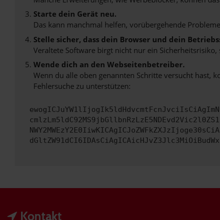
Starte dein Gerät neu.
Das kann manchmal helfen, vorübergehende Probleme
Stelle sicher, dass dein Browser und dein Betrie
Veraltete Software birgt nicht nur ein Sicherheitsrisi
Wende dich an den Webseitenbetreiber.
Wenn du alle oben genannten Schritte versucht hast, k
Fehlersuche zu unterstützen:
ewogICJuYW1lIjogIk5ldHdvcmtFcnJvciIsCiAgImN
cmlzLm5ldC92MS9jbGllbnRzLzE5NDEvd2Vic2l0ZS1
NWY2MWEzY2E0IiwKICAgICJoZWFkZXJzIjoge30sCiA
dGltZW91dCI6IDAsCiAgICAicHJvZ3Jlc3MiOiBudWx
Kontakt