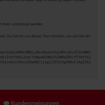
ht mehr unterstützt werden.
ben. Du kannst uns diesen Text schicken, um uns bei der
cmwiOiAiaHR0cHM6Ly9hcGkueC5ha3MtcHJvZC5hdWRh
bmFsTnVtYmVyJndlYnNpdGU9NjFkZWRmZDhlYTY0YTk2
ICAicmVzcG9uc2VUeXBlIjogIiIKICAgIH0sCiAgICAi
Kundenmeinungen