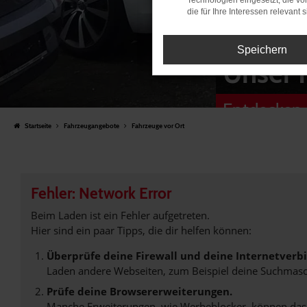
Technologien eingesetzt, die v
die für Ihre Interessen relevant s
Speichern
Unser 
Entdecken 
Startseite
Fahrzeugangebote
Fahrzeuge vor Ort
Fehler: Network Error
Beim Laden ist ein Fehler aufgetreten.
Hier sind ein paar Tipps, die dir helfen können:
Überprüfe deine Firewall und deine Internetverb
Laden andere Webseiten, zum Beispiel deine Suchmasc
Prüfe deine Browsererweiterungen.
Manche Erweiterungen, wie Werbeblocker, können das L