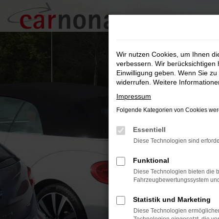
Zum
Hauptinhalt
springen
Wir nutzen Cookies, um Ihnen d
verbessern. Wir berücksichtigen 
Einwilligung geben. Wenn Sie zu 
widerrufen. Weitere Information
Impressum
Folgende Kategorien von Cookies werd
Essentiell
Diese Technologien sind erforde
Funktional
Diese Technologien bieten die b
Fahrzeugbewertungssystem und w
Statistik und Marketing
Diese Technologien ermöglichen