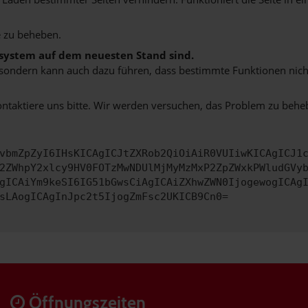
 zu beheben.
bssystem auf dem neuesten Stand sind.
ko, sondern kann auch dazu führen, dass bestimmte Funktionen nic
ontaktiere uns bitte. Wir werden versuchen, das Problem zu behe
vbmZpZyI6IHsKICAgICJtZXRob2QiOiAiR0VUIiwKICAgICJ1
2ZWhpY2xlcy9HV0FOTzMwNDUlMjMyMzMxP2ZpZWxkPWludGVy
gICAiYm9keSI6IG51bGwsCiAgICAiZXhwZWN0IjogewogICAg
sLAogICAgInJpc2t5IjogZmFsc2UKICB9Cn0=
Öffnungszeiten