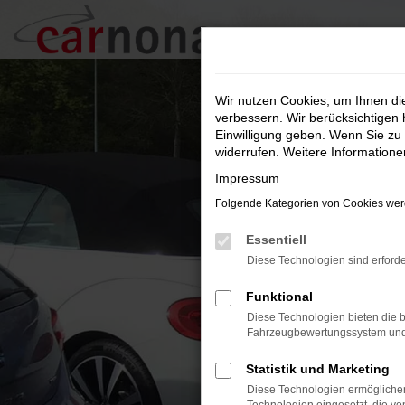
Zum
Hauptinhalt
springen
Wir nutzen Cookies, um Ihnen d
verbessern. Wir berücksichtigen 
Einwilligung geben. Wenn Sie zu 
widerrufen. Weitere Information
Impressum
Folgende Kategorien von Cookies werd
Essentiell
Diese Technologien sind erforde
Funktional
Diese Technologien bieten die b
Fahrzeugbewertungssystem und w
Statistik und Marketing
Diese Technologien ermöglichen