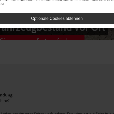
on dritten Werbetreibenden verwendet werden, um Sie auf anderen Webseiten zu ve
ind.
Optionale Cookies ablehnen
Fahrzeugbestand vor Ort
Sie unsere sofort verfügbaren
indung.
hine?
aden bestimmter Seiten verhindern. Funktioniert die Seite in e