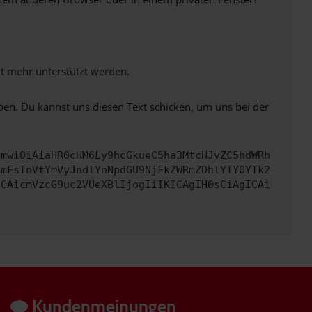
ht mehr unterstützt werden.
ben. Du kannst uns diesen Text schicken, um uns bei der
cmwiOiAiaHR0cHM6Ly9hcGkueC5ha3MtcHJvZC5hdWRh
bmFsTnVtYmVyJndlYnNpdGU9NjFkZWRmZDhlYTY0YTk2
ICAicmVzcG9uc2VUeXBlIjogIiIKICAgIH0sCiAgICAi
Kundenmeinungen