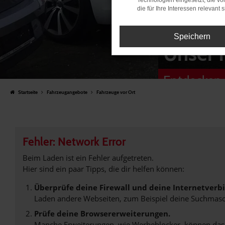
Technologien eingesetzt, die v
die für Ihre Interessen relevant s
Speichern
Unser 
Entdecken 
Startseite
Fahrzeugangebote
Fahrzeuge vor Ort
Fehler: Network Error
Beim Laden ist ein Fehler aufgetreten.
Hier sind ein paar Tipps, die dir helfen können:
Überprüfe deine Firewall und deine Internetverb
Laden andere Webseiten, zum Beispiel deine Suchmasc
Prüfe deine Browsererweiterungen.
Manche Erweiterungen, wie Werbeblocker, können das L