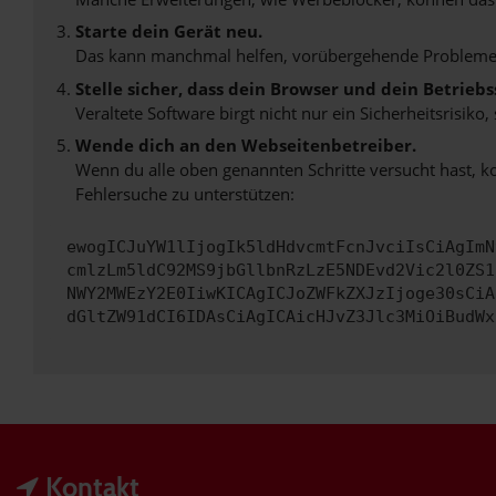
Starte dein Gerät neu.
Das kann manchmal helfen, vorübergehende Probleme
Stelle sicher, dass dein Browser und dein Betrie
Veraltete Software birgt nicht nur ein Sicherheitsrisi
Wende dich an den Webseitenbetreiber.
Wenn du alle oben genannten Schritte versucht hast, k
Fehlersuche zu unterstützen:
ewogICJuYW1lIjogIk5ldHdvcmtFcnJvciIsCiAgImN
cmlzLm5ldC92MS9jbGllbnRzLzE5NDEvd2Vic2l0ZS1
NWY2MWEzY2E0IiwKICAgICJoZWFkZXJzIjoge30sCiA
dGltZW91dCI6IDAsCiAgICAicHJvZ3Jlc3MiOiBudWx
Kontakt