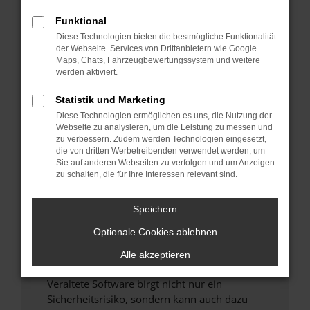
Funktional
Überprüfe deine Firewall und deine
Diese Technologien bieten die bestmögliche Funktionalität
Internetverbindung.
der Webseite. Services von Drittanbietern wie Google
Laden andere Webseiten, zum Beispiel deine
Maps, Chats, Fahrzeugbewertungssystem und weitere
Suchmaschine?
werden aktiviert.
Prüfe deine Browsererweiterungen.
Statistik und Marketing
Manche Erweiterungen, wie Werbeblocker,
Diese Technologien ermöglichen es uns, die Nutzung der
können das Laden bestimmter Seiten
Webseite zu analysieren, um die Leistung zu messen und
verhindern. Funktioniert die Seite in einem
zu verbessern. Zudem werden Technologien eingesetzt,
anderen Browser oder in einem privaten
die von dritten Werbetreibenden verwendet werden, um
Sie auf anderen Webseiten zu verfolgen und um Anzeigen
Fenster?
zu schalten, die für Ihre Interessen relevant sind.
Starte dein Gerät neu.
Das kann manchmal helfen, vorübergehende
Speichern
Probleme zu beheben.
Optionale Cookies ablehnen
Stelle sicher, dass dein Browser und dein
Betriebssystem auf dem neuesten Stand
Alle akzeptieren
sind.
Veraltete Software birgt nicht nur ein
Sicherheitsrisiko, sondern kann auch dazu