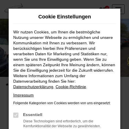
Zum
0
Hauptinhalt
Cookie Einstellungen
springen
Wir nutzen Cookies, um Ihnen die bestmögliche
Nutzung unserer Webseite zu ermöglichen und unsere
Kommunikation mit Ihnen zu verbessern. Wir
berücksichtigen hierbei Ihre Präferenzen und
verarbeiten Daten für Marketing und Statistiken nur,
wenn Sie uns Ihre Einwilligung geben. Wenn Sie zu
einem späteren Zeitpunkt Ihre Meinung ändern, können
Unser Fahrzeugbestand vor Ort
Sie die Einwilligung jederzeit für die Zukunft widerrufen.
Entdecken Sie unsere sofort verfügbaren
Weitere Informationen zum Umfang der
Datenverarbeitung finden Sie hier:
Startseite
Fahrzeugangebote
Fahrzeuge vor Ort
Datenschutzerklärung
,
Cookie-Richtlinie
.
Impressum
Folgende Kategorien von Cookies werden von uns eingesetzt:
Fehler: Network Error
Essentiell
Diese Technologien sind erforderlich, um die
Beim Laden ist ein Fehler aufgetreten.
Kernfunktionalität der Webseite zu gewährleisten.
Hier sind ein paar Tipps, die dir helfen können: