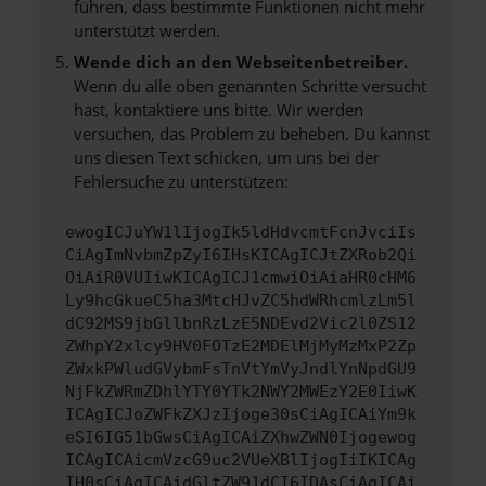
führen, dass bestimmte Funktionen nicht mehr
unterstützt werden.
Wende dich an den Webseitenbetreiber.
Wenn du alle oben genannten Schritte versucht
hast, kontaktiere uns bitte. Wir werden
versuchen, das Problem zu beheben. Du kannst
uns diesen Text schicken, um uns bei der
Fehlersuche zu unterstützen:
ewogICJuYW1lIjogIk5ldHdvcmtFcnJvciIs
CiAgImNvbmZpZyI6IHsKICAgICJtZXRob2Qi
OiAiR0VUIiwKICAgICJ1cmwiOiAiaHR0cHM6
Ly9hcGkueC5ha3MtcHJvZC5hdWRhcmlzLm5l
dC92MS9jbGllbnRzLzE5NDEvd2Vic2l0ZS12
ZWhpY2xlcy9HV0FOTzE2MDElMjMyMzMxP2Zp
ZWxkPWludGVybmFsTnVtYmVyJndlYnNpdGU9
NjFkZWRmZDhlYTY0YTk2NWY2MWEzY2E0IiwK
ICAgICJoZWFkZXJzIjoge30sCiAgICAiYm9k
eSI6IG51bGwsCiAgICAiZXhwZWN0Ijogewog
ICAgICAicmVzcG9uc2VUeXBlIjogIiIKICAg
IH0sCiAgICAidGltZW91dCI6IDAsCiAgICAi