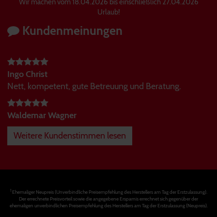
Wir machen vom 18.04.2026 bis einschließlich 27.04.2026
Urlaub!
Kundenmeinungen
Ingo Christ
Nett, kompetent, gute Betreuung und Beratung.
Waldemar Wagner
Weitere Kundenstimmen lesen
1
Ehemaliger Neupreis (Unverbindliche Preisempfehlung des Herstellers am Tag der Erstzulassung).
Der errechnete Preisvorteil sowie die angegebene Ersparnis errechnet sich gegenüber der
ehemaligen unverbindlichen Preisempfehlung des Herstellers am Tag der Erstzulassung (Neupreis).