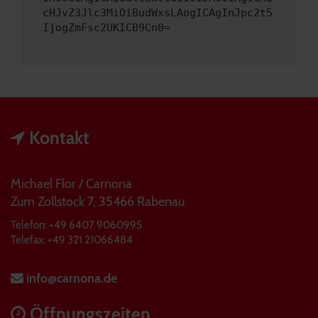
cHJvZ3Jlc3MiOiBudWxsLAogICAgInJpc2t5
IjogZmFsc2UKICB9Cn0=
Kontakt
Michael Flor / Carnona
Zum Zollstock 7, 35466 Rabenau
Telefon: +49 6407 9060995
Telefax: +49 321 21066484
info@carnona.de
Öffnungszeiten