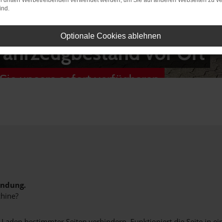
on dritten Werbetreibenden verwendet werden, um Sie auf anderen Webseiten zu ve
ind.
Optionale Cookies ablehnen
Fahrzeugbestand vor Ort
Sie unsere sofort verfügbaren
indung.
hine?
aden bestimmter Seiten verhindern. Funktioniert die Seite in e