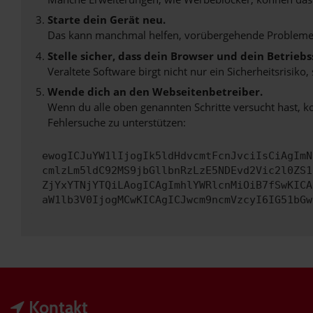
Starte dein Gerät neu.
Das kann manchmal helfen, vorübergehende Probleme
Stelle sicher, dass dein Browser und dein Betrie
Veraltete Software birgt nicht nur ein Sicherheitsrisi
Wende dich an den Webseitenbetreiber.
Wenn du alle oben genannten Schritte versucht hast, k
Fehlersuche zu unterstützen:
ewogICJuYW1lIjogIk5ldHdvcmtFcnJvciIsCiAgImN
cmlzLm5ldC92MS9jbGllbnRzLzE5NDEvd2Vic2l0ZS1
ZjYxYTNjYTQiLAogICAgImhlYWRlcnMiOiB7fSwKICA
aW1lb3V0IjogMCwKICAgICJwcm9ncmVzcyI6IG51bGw
Kontakt