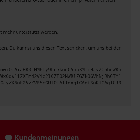
ht mehr unterstützt werden.
ben. Du kannst uns diesen Text schicken, um uns bei der
cmwiOiAiaHR0cHM6Ly9hcGkueC5ha3MtcHJvZC5hdWRh
YWxOdW1iZXImd2Vic2l0ZT02MWRlZGZkOGVhNjRhOTY1
ICJyZXNwb25zZVR5cGUiOiAiIgogICAgfSwKICAgICJ0
Kundenmeinungen