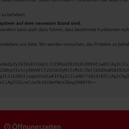
 zu beheben.
bssystem auf dem neuesten Stand sind.
ko, sondern kann auch dazu führen, dass bestimmte Funktionen nic
ontaktiere uns bitte. Wir werden versuchen, das Problem zu behe
vbmZpZyI6IHsKICAgICJtZXRob2QiOiAiR0VUIiwKICAgICJ1
2ZWhpY2xlcy9HV0FCTzU2OCUyMzIzMzE/ZmllbGQ9aW50ZXJu
gICJib2R5IjogbnVsbCwKICAgICJleHBlY3QiOiB7CiAgICAg
sCiAgICAicmlza3kiOiBmYWxzZQogIH0KfQ==
Öffnungszeiten