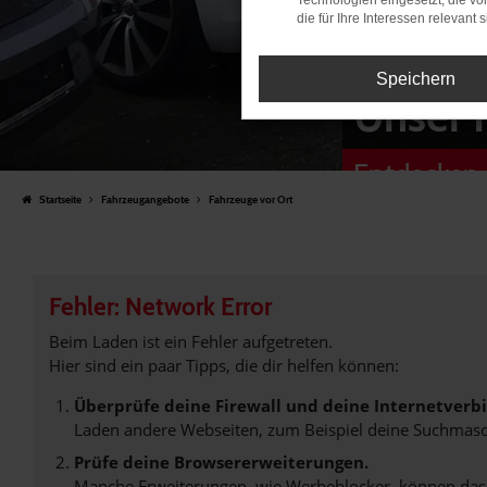
Technologien eingesetzt, die v
die für Ihre Interessen relevant s
Speichern
Unser 
Entdecken 
Startseite
Fahrzeugangebote
Fahrzeuge vor Ort
Fehler: Network Error
Beim Laden ist ein Fehler aufgetreten.
Hier sind ein paar Tipps, die dir helfen können:
Überprüfe deine Firewall und deine Internetverb
Laden andere Webseiten, zum Beispiel deine Suchmasc
Prüfe deine Browsererweiterungen.
Manche Erweiterungen, wie Werbeblocker, können das L