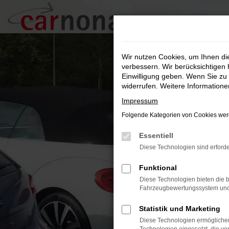
Zum
Hauptinhalt
springen
Wir nutzen Cookies, um Ihnen d
verbessern. Wir berücksichtigen 
Einwilligung geben. Wenn Sie zu 
widerrufen. Weitere Information
Impressum
Folgende Kategorien von Cookies werd
Essentiell
Diese Technologien sind erforde
Funktional
Diese Technologien bieten die b
Fahrzeugbewertungssystem und w
Statistik und Marketing
Diese Technologien ermöglichen