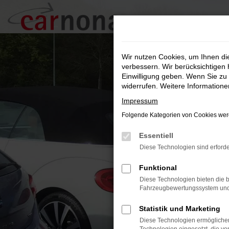
Zum
Hauptinhalt
springen
Wir nutzen Cookies, um Ihnen d
verbessern. Wir berücksichtigen 
Einwilligung geben. Wenn Sie zu 
widerrufen. Weitere Information
Impressum
Folgende Kategorien von Cookies werd
Essentiell
Diese Technologien sind erforde
Funktional
Diese Technologien bieten die b
Fahrzeugbewertungssystem und w
Statistik und Marketing
Diese Technologien ermöglichen