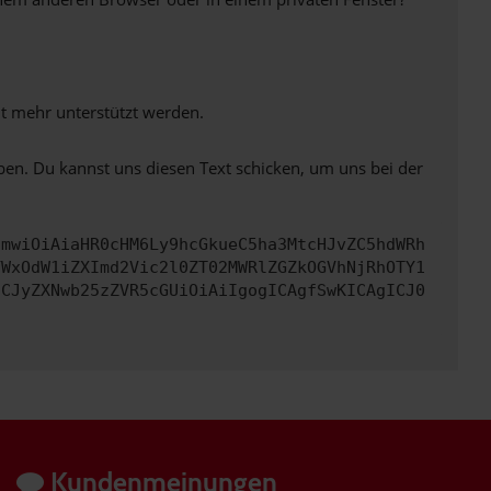
ht mehr unterstützt werden.
ben. Du kannst uns diesen Text schicken, um uns bei der
cmwiOiAiaHR0cHM6Ly9hcGkueC5ha3MtcHJvZC5hdWRh
YWxOdW1iZXImd2Vic2l0ZT02MWRlZGZkOGVhNjRhOTY1
ICJyZXNwb25zZVR5cGUiOiAiIgogICAgfSwKICAgICJ0
Kundenmeinungen