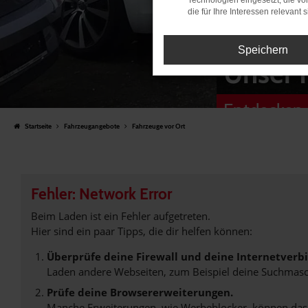
Technologien eingesetzt, die v
die für Ihre Interessen relevant s
Speichern
Unser 
Entdecken 
Startseite
Fahrzeugangebote
Fahrzeuge vor Ort
Fehler: Network Error
Beim Laden ist ein Fehler aufgetreten.
Hier sind ein paar Tipps, die dir helfen können:
Überprüfe deine Firewall und deine Internetverb
Laden andere Webseiten, zum Beispiel deine Suchmasc
Prüfe deine Browsererweiterungen.
Manche Erweiterungen, wie Werbeblocker, können das L