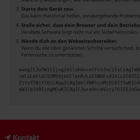
Starte dein Gerät neu.
Das kann manchmal helfen, vorübergehende Probleme
Stelle sicher, dass dein Browser und dein Betrie
Veraltete Software birgt nicht nur ein Sicherheitsrisi
Wende dich an den Webseitenbetreiber.
Wenn du alle oben genannten Schritte versucht hast, k
Fehlersuche zu unterstützen:
ewogICJuYW1lIjogIk5ldHdvcmtFcnJvciIsCiAgImN
cmlzLm5ldC92MS9jbGllbnRzLzE5NDEvd2Vic2l0ZS1
ZjYxYTNjYTQiLAogICAgImhlYWRlcnMiOiB7fSwKICA
aW1lb3V0IjogMCwKICAgICJwcm9ncmVzcyI6IG51bGw
Kontakt