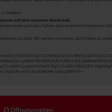
 zu beheben.
bssystem auf dem neuesten Stand sind.
ko, sondern kann auch dazu führen, dass bestimmte Funktionen nic
ontaktiere uns bitte. Wir werden versuchen, das Problem zu behe
vbmZpZyI6IHsKICAgICJtZXRob2QiOiAiR0VUIiwKICAgICJ1
2ZWhpY2xlcy9HV0tPUzQ5OCUyMzIzMzE/ZmllbGQ9aW50ZXJu
gICJib2R5IjogbnVsbCwKICAgICJleHBlY3QiOiB7CiAgICAg
sCiAgICAicmlza3kiOiBmYWxzZQogIH0KfQ==
Öffnungszeiten