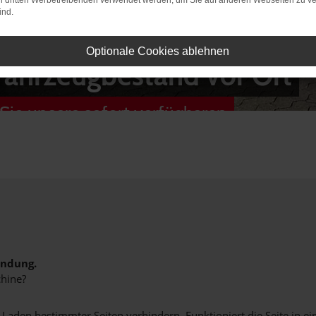
on dritten Werbetreibenden verwendet werden, um Sie auf anderen Webseiten zu ve
ind.
Optionale Cookies ablehnen
Fahrzeugbestand vor Ort
Sie unsere sofort verfügbaren
indung.
hine?
aden bestimmter Seiten verhindern. Funktioniert die Seite in e