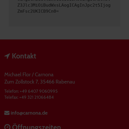
Z3Jlc3MiOiBudWxsLAogICAgInJpc2t5Ijog
ZmFsc2UKICB9Cn0=
Kontakt
Michael Flor / Carnona
Zum Zollstock 7, 35466 Rabenau
Telefon: +49 6407 9060995
Telefax: +49 321 21066484
info@carnona.de
Öffnungszeiten