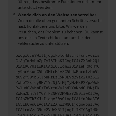
führen, dass bestimmte Funktionen nicht mehr
unterstützt werden.
Wende dich an den Webseitenbetreiber.
Wenn du alle oben genannten Schritte versucht
hast, kontaktiere uns bitte. Wir werden
versuchen, das Problem zu beheben. Du kannst
uns diesen Text schicken, um uns bei der
Fehlersuche zu unterstützen:
ewogICJuYW1lIjogIk5ldHdvcmtFcnJvciIs
CiAgImNvbmZpZyI6IHsKICAgICJtZXRob2Qi
OiAiR0VUIiwKICAgICJ1cmwiOiAiaHR0cHM6
Ly9hcGkueC5ha3MtcHJvZC5hdWRhcmlzLm5l
dC92MS9jbGllbnRzLzE5NDEvd2Vic2l0ZS12
ZWhpY2xlcy9HV1Y2NjAlMjMyMzMxP2ZpZWxk
PWludGVybmFsTnVtYmVyJndlYnNpdGU9NjFk
ZWRmZDhlYTY0YTk2NWY2MWEzY2E0IiwKICAg
ICJoZWFkZXJzIjoge30sCiAgICAiYm9keSI6
IG51bGwsCiAgICAiZXhwZWN0IjogewogICAg
ICAicmVzcG9uc2VUeXBlIjogIiIKICAgIH0s
CiAgICAidGltZW91dCI6IDAsCiAgICAicHJv