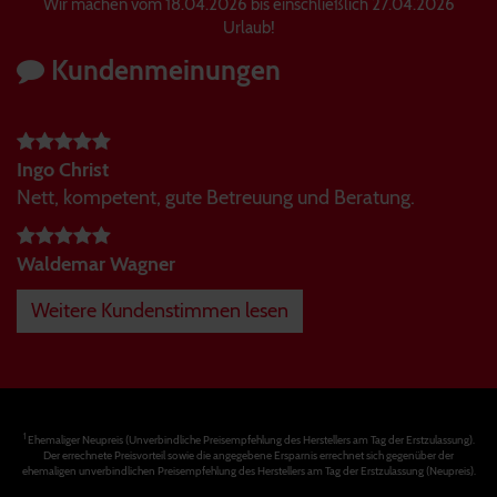
Wir machen vom 18.04.2026 bis einschließlich 27.04.2026
Urlaub!
Kundenmeinungen
Ingo Christ
Nett, kompetent, gute Betreuung und Beratung.
Waldemar Wagner
Weitere Kundenstimmen lesen
1
Ehemaliger Neupreis (Unverbindliche Preisempfehlung des Herstellers am Tag der Erstzulassung).
Der errechnete Preisvorteil sowie die angegebene Ersparnis errechnet sich gegenüber der
ehemaligen unverbindlichen Preisempfehlung des Herstellers am Tag der Erstzulassung (Neupreis).