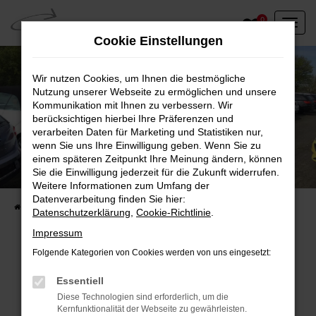
Zum
0
Hauptinhalt
Cookie Einstellungen
springen
Wir nutzen Cookies, um Ihnen die bestmögliche
Nutzung unserer Webseite zu ermöglichen und unsere
Kommunikation mit Ihnen zu verbessern. Wir
berücksichtigen hierbei Ihre Präferenzen und
verarbeiten Daten für Marketing und Statistiken nur,
wenn Sie uns Ihre Einwilligung geben. Wenn Sie zu
einem späteren Zeitpunkt Ihre Meinung ändern, können
Unser Fahrzeugbestand vor Ort
Sie die Einwilligung jederzeit für die Zukunft widerrufen.
Entdecken Sie unsere sofort verfügbaren
Weitere Informationen zum Umfang der
Datenverarbeitung finden Sie hier:
Startseite
Fahrzeugangebote
Fahrzeuge vor Ort
Datenschutzerklärung
,
Cookie-Richtlinie
.
Impressum
Folgende Kategorien von Cookies werden von uns eingesetzt:
Fehler: Network Error
Essentiell
Diese Technologien sind erforderlich, um die
Beim Laden ist ein Fehler aufgetreten.
Kernfunktionalität der Webseite zu gewährleisten.
Hier sind ein paar Tipps, die dir helfen können: