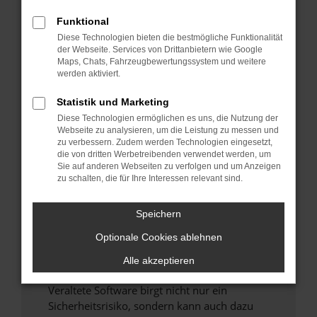
Funktional
Überprüfe deine Firewall und deine
Diese Technologien bieten die bestmögliche Funktionalität
Internetverbindung.
der Webseite. Services von Drittanbietern wie Google
Laden andere Webseiten, zum Beispiel deine
Maps, Chats, Fahrzeugbewertungssystem und weitere
Suchmaschine?
werden aktiviert.
Prüfe deine Browsererweiterungen.
Statistik und Marketing
Manche Erweiterungen, wie Werbeblocker,
Diese Technologien ermöglichen es uns, die Nutzung der
können das Laden bestimmter Seiten
Webseite zu analysieren, um die Leistung zu messen und
verhindern. Funktioniert die Seite in einem
zu verbessern. Zudem werden Technologien eingesetzt,
anderen Browser oder in einem privaten
die von dritten Werbetreibenden verwendet werden, um
Sie auf anderen Webseiten zu verfolgen und um Anzeigen
Fenster?
zu schalten, die für Ihre Interessen relevant sind.
Starte dein Gerät neu.
Das kann manchmal helfen, vorübergehende
Speichern
Probleme zu beheben.
Optionale Cookies ablehnen
Stelle sicher, dass dein Browser und dein
Betriebssystem auf dem neuesten Stand
Alle akzeptieren
sind.
Veraltete Software birgt nicht nur ein
Sicherheitsrisiko, sondern kann auch dazu