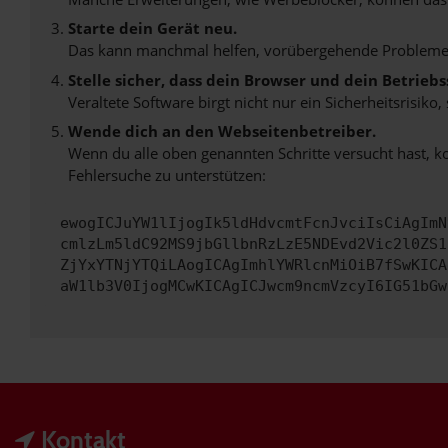
Starte dein Gerät neu.
Das kann manchmal helfen, vorübergehende Probleme
Stelle sicher, dass dein Browser und dein Betrie
Veraltete Software birgt nicht nur ein Sicherheitsrisi
Wende dich an den Webseitenbetreiber.
Wenn du alle oben genannten Schritte versucht hast, k
Fehlersuche zu unterstützen:
ewogICJuYW1lIjogIk5ldHdvcmtFcnJvciIsCiAgImN
cmlzLm5ldC92MS9jbGllbnRzLzE5NDEvd2Vic2l0ZS1
ZjYxYTNjYTQiLAogICAgImhlYWRlcnMiOiB7fSwKICA
aW1lb3V0IjogMCwKICAgICJwcm9ncmVzcyI6IG51bGw
Kontakt