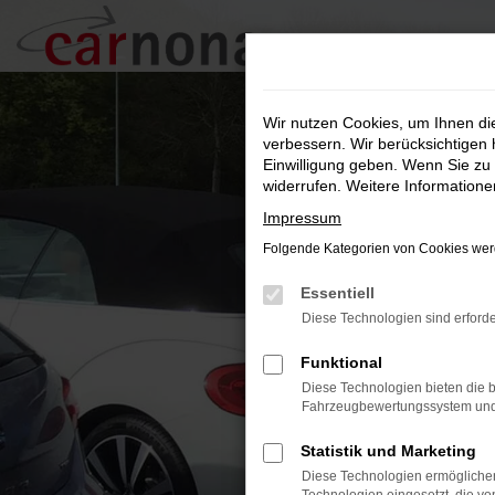
Zum
Hauptinhalt
springen
Wir nutzen Cookies, um Ihnen d
verbessern. Wir berücksichtigen 
Einwilligung geben. Wenn Sie zu 
widerrufen. Weitere Information
Impressum
Folgende Kategorien von Cookies werd
Essentiell
Diese Technologien sind erforde
Funktional
Diese Technologien bieten die b
Fahrzeugbewertungssystem und w
Statistik und Marketing
Diese Technologien ermöglichen