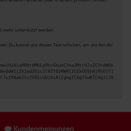
ht mehr unterstützt werden.
ben. Du kannst uns diesen Text schicken, um uns bei der
cmwiOiAiaHR0cHM6Ly9hcGkueC5ha3MtcHJvZC5hdWRh
YWxOdW1iZXImd2Vic2l0ZT02MWRlZGZkOGVhNjRhOTY1
ICJyZXNwb25zZVR5cGUiOiAiIgogICAgfSwKICAgICJ0
Kundenmeinungen