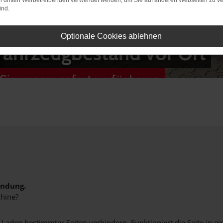
on dritten Werbetreibenden verwendet werden, um Sie auf anderen Webseiten zu ve
ind.
Optionale Cookies ablehnen
Fahrzeugbestand vor Ort
Sie unsere sofort verfügbaren
indung.
hine?
aden bestimmter Seiten verhindern. Funktioniert die Seite in e