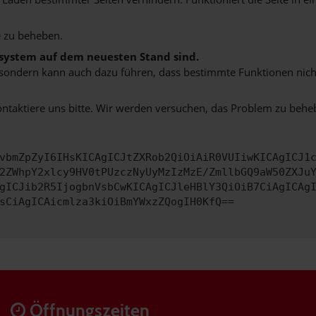
 zu beheben.
bssystem auf dem neuesten Stand sind.
ko, sondern kann auch dazu führen, dass bestimmte Funktionen nic
ontaktiere uns bitte. Wir werden versuchen, das Problem zu behe
vbmZpZyI6IHsKICAgICJtZXRob2QiOiAiR0VUIiwKICAgICJ1
2ZWhpY2xlcy9HV0tPUzczNyUyMzIzMzE/ZmllbGQ9aW50ZXJu
gICJib2R5IjogbnVsbCwKICAgICJleHBlY3QiOiB7CiAgICAg
sCiAgICAicmlza3kiOiBmYWxzZQogIH0KfQ==
Öffnungszeiten