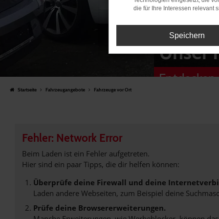
Technologien eingesetzt, die v
die für Ihre Interessen relevant s
Speichern
Unser 
Entdecken 
Startseite
Fahrzeugangebote
Fahrzeuge vor Ort
Fehler: Network Error
Beim Laden ist ein Fehler aufgetreten.
Hier sind ein paar Tipps, die dir helfen können:
Überprüfe deine Firewall und deine Internetverb
Laden andere Webseiten, zum Beispiel deine Suchmasc
Prüfe deine Browsererweiterungen.
Manche Erweiterungen, wie Werbeblocker, können das L