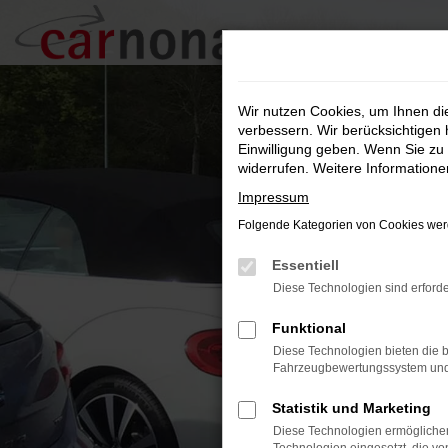
Zum
Hauptinhalt
springen
Wir nutzen Cookies, um Ihnen d
verbessern. Wir berücksichtigen 
Einwilligung geben. Wenn Sie zu 
widerrufen. Weitere Information
Impressum
Folgende Kategorien von Cookies werd
Essentiell
Diese Technologien sind erforde
Funktional
Diese Technologien bieten die b
Fahrzeugbewertungssystem und w
Statistik und Marketing
Diese Technologien ermöglichen