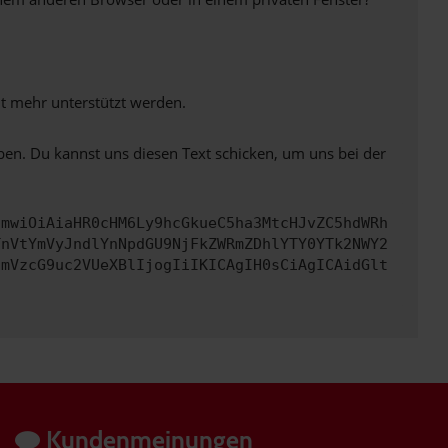
ht mehr unterstützt werden.
ben. Du kannst uns diesen Text schicken, um uns bei der
cmwiOiAiaHR0cHM6Ly9hcGkueC5ha3MtcHJvZC5hdWRh
TnVtYmVyJndlYnNpdGU9NjFkZWRmZDhlYTY0YTk2NWY2
cmVzcG9uc2VUeXBlIjogIiIKICAgIH0sCiAgICAidGlt
Kundenmeinungen