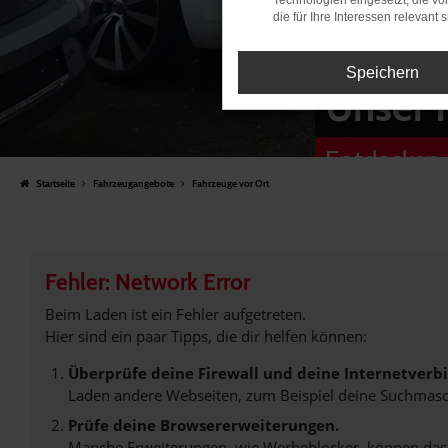
Technologien eingesetzt, die v
die für Ihre Interessen relevant s
Speichern
Unser 
Entdecken 
Startseite
Fahrzeugangebote
Fahrzeuge vor Ort
Fehler: Network Error
Beim Laden ist ein Fehler aufgetreten.
Hier sind ein paar Tipps, die dir helfen können:
Überprüfe deine Firewall und deine Internetverb
Laden andere Webseiten, zum Beispiel deine Suchmasc
Prüfe deine Browsererweiterungen.
Manche Erweiterungen, wie Werbeblocker, können das L