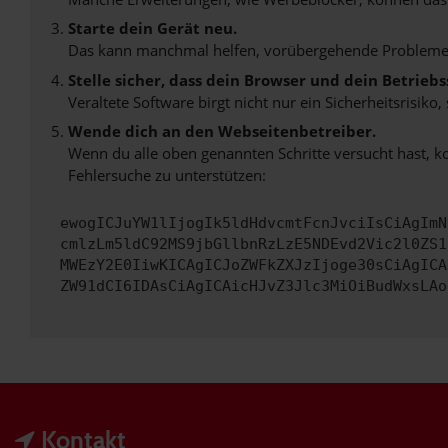
Starte dein Gerät neu.
Das kann manchmal helfen, vorübergehende Probleme
Stelle sicher, dass dein Browser und dein Betrie
Veraltete Software birgt nicht nur ein Sicherheitsrisi
Wende dich an den Webseitenbetreiber.
Wenn du alle oben genannten Schritte versucht hast, k
Fehlersuche zu unterstützen:
ewogICJuYW1lIjogIk5ldHdvcmtFcnJvciIsCiAgImN
cmlzLm5ldC92MS9jbGllbnRzLzE5NDEvd2Vic2l0ZS1
MWEzY2E0IiwKICAgICJoZWFkZXJzIjoge30sCiAgICA
ZW91dCI6IDAsCiAgICAicHJvZ3Jlc3MiOiBudWxsLAo
Kontakt