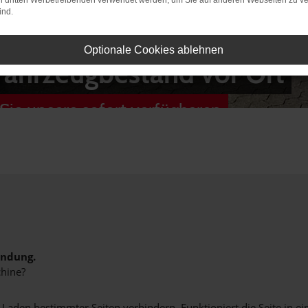
on dritten Werbetreibenden verwendet werden, um Sie auf anderen Webseiten zu ve
ind.
Optionale Cookies ablehnen
Fahrzeugbestand vor Ort
Sie unsere sofort verfügbaren
indung.
hine?
aden bestimmter Seiten verhindern. Funktioniert die Seite in e