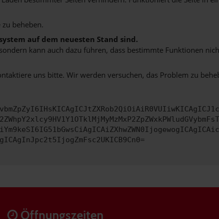
 zu beheben.
bssystem auf dem neuesten Stand sind.
ko, sondern kann auch dazu führen, dass bestimmte Funktionen nic
ontaktiere uns bitte. Wir werden versuchen, das Problem zu behe
vbmZpZyI6IHsKICAgICJtZXRob2QiOiAiR0VUIiwKICAgICJ1
2ZWhpY2xlcy9HV1Y1OTklMjMyMzMxP2ZpZWxkPWludGVybmFs
iYm9keSI6IG51bGwsCiAgICAiZXhwZWN0IjogewogICAgICAi
gICAgInJpc2t5IjogZmFsc2UKICB9Cn0=
Öffnungszeiten