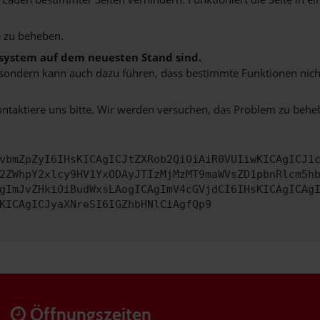
 zu beheben.
bssystem auf dem neuesten Stand sind.
ko, sondern kann auch dazu führen, dass bestimmte Funktionen nic
ontaktiere uns bitte. Wir werden versuchen, das Problem zu behe
vbmZpZyI6IHsKICAgICJtZXRob2QiOiAiR0VUIiwKICAgICJ1
2ZWhpY2xlcy9HV1YxODAyJTIzMjMzMT9maWVsZD1pbnRlcm5h
gImJvZHkiOiBudWxsLAogICAgImV4cGVjdCI6IHsKICAgICAg
KICAgICJyaXNreSI6IGZhbHNlCiAgfQp9
Öffnungszeiten