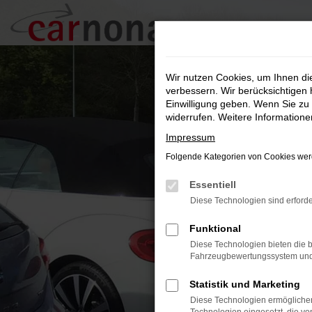
Zum
Hauptinhalt
springen
Wir nutzen Cookies, um Ihnen d
verbessern. Wir berücksichtigen 
Einwilligung geben. Wenn Sie zu 
widerrufen. Weitere Information
Impressum
Folgende Kategorien von Cookies werd
Essentiell
Diese Technologien sind erforde
Funktional
Diese Technologien bieten die b
Fahrzeugbewertungssystem und w
Statistik und Marketing
Diese Technologien ermöglichen