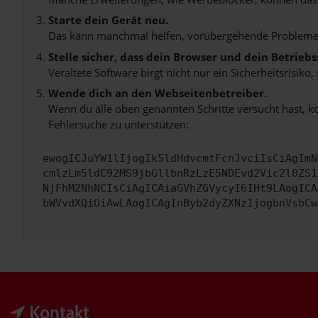
Starte dein Gerät neu.
Das kann manchmal helfen, vorübergehende Probleme
Stelle sicher, dass dein Browser und dein Betrie
Veraltete Software birgt nicht nur ein Sicherheitsrisi
Wende dich an den Webseitenbetreiber.
Wenn du alle oben genannten Schritte versucht hast, k
Fehlersuche zu unterstützen:
ewogICJuYW1lIjogIk5ldHdvcmtFcnJvciIsCiAgImN
cmlzLm5ldC92MS9jbGllbnRzLzE5NDEvd2Vic2l0ZS1
NjFhM2NhNCIsCiAgICAiaGVhZGVycyI6IHt9LAogICA
bWVvdXQiOiAwLAogICAgInByb2dyZXNzIjogbnVsbCw
Kontakt