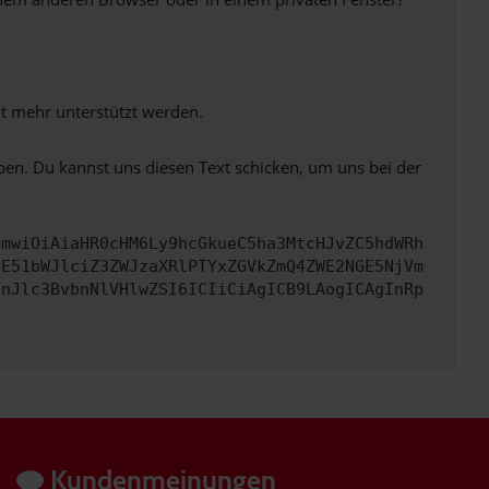
ht mehr unterstützt werden.
ben. Du kannst uns diesen Text schicken, um uns bei der
cmwiOiAiaHR0cHM6Ly9hcGkueC5ha3MtcHJvZC5hdWRh
bE51bWJlciZ3ZWJzaXRlPTYxZGVkZmQ4ZWE2NGE5NjVm
InJlc3BvbnNlVHlwZSI6ICIiCiAgICB9LAogICAgInRp
Kundenmeinungen