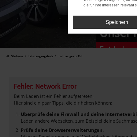
Technologien eingesetzt, die v
die für Ihre Interessen relevant s
Speichern
Unser 
Entdecken 
Startseite
Fahrzeugangebote
Fahrzeuge vor Ort
Fehler: Network Error
Beim Laden ist ein Fehler aufgetreten.
Hier sind ein paar Tipps, die dir helfen können:
Überprüfe deine Firewall und deine Internetverb
Laden andere Webseiten, zum Beispiel deine Suchmasc
Prüfe deine Browsererweiterungen.
Manche Erweiterungen, wie Werbeblocker, können das L