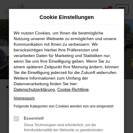
Zum
0
Hauptinhalt
Cookie Einstellungen
springen
Wir nutzen Cookies, um Ihnen die bestmögliche
Nutzung unserer Webseite zu ermöglichen und unsere
Kommunikation mit Ihnen zu verbessern. Wir
berücksichtigen hierbei Ihre Präferenzen und
verarbeiten Daten für Marketing und Statistiken nur,
wenn Sie uns Ihre Einwilligung geben. Wenn Sie zu
einem späteren Zeitpunkt Ihre Meinung ändern, können
Unser Fahrzeugbestand vor Ort
Sie die Einwilligung jederzeit für die Zukunft widerrufen.
Entdecken Sie unsere sofort verfügbaren
Weitere Informationen zum Umfang der
Datenverarbeitung finden Sie hier:
Startseite
Fahrzeugangebote
Fahrzeuge vor Ort
Datenschutzerklärung
,
Cookie-Richtlinie
.
Impressum
Folgende Kategorien von Cookies werden von uns eingesetzt:
Fehler: Network Error
Essentiell
Diese Technologien sind erforderlich, um die
Beim Laden ist ein Fehler aufgetreten.
Kernfunktionalität der Webseite zu gewährleisten.
Hier sind ein paar Tipps, die dir helfen können: