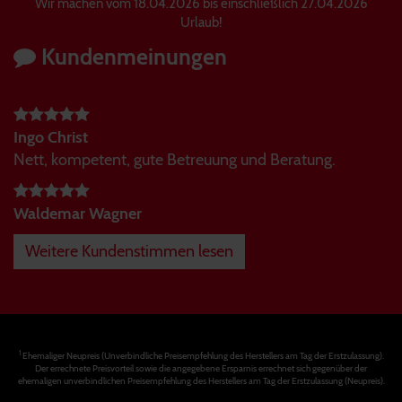
Wir machen vom 18.04.2026 bis einschließlich 27.04.2026
Urlaub!
Kundenmeinungen
Ingo Christ
Nett, kompetent, gute Betreuung und Beratung.
Waldemar Wagner
Weitere Kundenstimmen lesen
1
Ehemaliger Neupreis (Unverbindliche Preisempfehlung des Herstellers am Tag der Erstzulassung).
Der errechnete Preisvorteil sowie die angegebene Ersparnis errechnet sich gegenüber der
ehemaligen unverbindlichen Preisempfehlung des Herstellers am Tag der Erstzulassung (Neupreis).