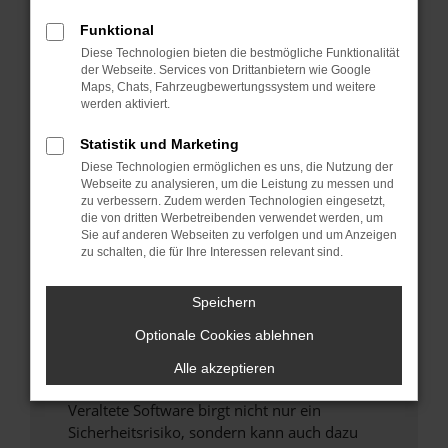
Funktional
Überprüfe deine Firewall und deine
Diese Technologien bieten die bestmögliche Funktionalität
Internetverbindung.
der Webseite. Services von Drittanbietern wie Google
Laden andere Webseiten, zum Beispiel deine
Maps, Chats, Fahrzeugbewertungssystem und weitere
Suchmaschine?
werden aktiviert.
Prüfe deine Browsererweiterungen.
Statistik und Marketing
Manche Erweiterungen, wie Werbeblocker,
Diese Technologien ermöglichen es uns, die Nutzung der
können das Laden bestimmter Seiten
Webseite zu analysieren, um die Leistung zu messen und
verhindern. Funktioniert die Seite in einem
zu verbessern. Zudem werden Technologien eingesetzt,
anderen Browser oder in einem privaten
die von dritten Werbetreibenden verwendet werden, um
Sie auf anderen Webseiten zu verfolgen und um Anzeigen
Fenster?
zu schalten, die für Ihre Interessen relevant sind.
Starte dein Gerät neu.
Das kann manchmal helfen, vorübergehende
Speichern
Probleme zu beheben.
Optionale Cookies ablehnen
Stelle sicher, dass dein Browser und dein
Betriebssystem auf dem neuesten Stand
Alle akzeptieren
sind.
Veraltete Software birgt nicht nur ein
Sicherheitsrisiko, sondern kann auch dazu