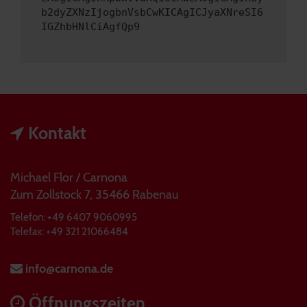
b2dyZXNzIjogbnVsbCwKICAgICJyaXNreSI6
IGZhbHNlCiAgfQp9
Kontakt
Michael Flor / Carnona
Zum Zollstock 7, 35466 Rabenau
Telefon: +49 6407 9060995
Telefax: +49 321 21066484
info@carnona.de
Öffnungszeiten