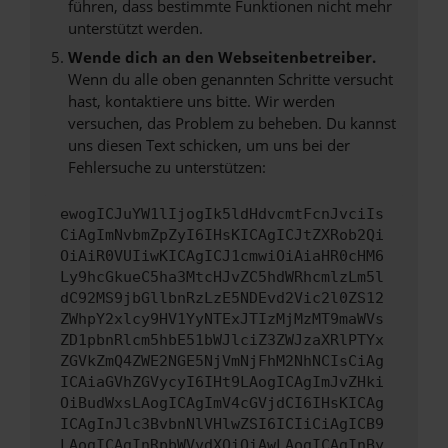
führen, dass bestimmte Funktionen nicht mehr
unterstützt werden.
Wende dich an den Webseitenbetreiber.
Wenn du alle oben genannten Schritte versucht
hast, kontaktiere uns bitte. Wir werden
versuchen, das Problem zu beheben. Du kannst
uns diesen Text schicken, um uns bei der
Fehlersuche zu unterstützen:
ewogICJuYW1lIjogIk5ldHdvcmtFcnJvciIs
CiAgImNvbmZpZyI6IHsKICAgICJtZXRob2Qi
OiAiR0VUIiwKICAgICJ1cmwiOiAiaHR0cHM6
Ly9hcGkueC5ha3MtcHJvZC5hdWRhcmlzLm5l
dC92MS9jbGllbnRzLzE5NDEvd2Vic2l0ZS12
ZWhpY2xlcy9HV1YyNTExJTIzMjMzMT9maWVs
ZD1pbnRlcm5hbE51bWJlciZ3ZWJzaXRlPTYx
ZGVkZmQ4ZWE2NGE5NjVmNjFhM2NhNCIsCiAg
ICAiaGVhZGVycyI6IHt9LAogICAgImJvZHki
OiBudWxsLAogICAgImV4cGVjdCI6IHsKICAg
ICAgInJlc3BvbnNlVHlwZSI6ICIiCiAgICB9
LAogICAgInRpbWVvdXQiOiAwLAogICAgInBy