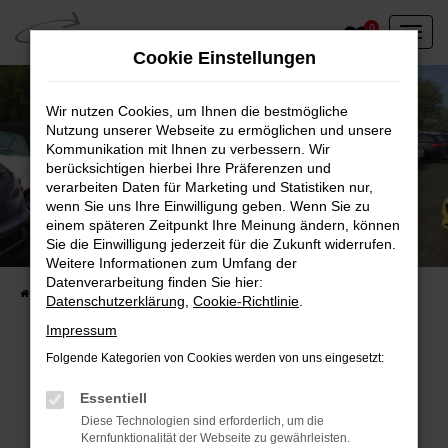
Zum
0
Hauptinhalt
Cookie Einstellungen
springen
Wir nutzen Cookies, um Ihnen die bestmögliche
Nutzung unserer Webseite zu ermöglichen und unsere
Kommunikation mit Ihnen zu verbessern. Wir
berücksichtigen hierbei Ihre Präferenzen und
verarbeiten Daten für Marketing und Statistiken nur,
wenn Sie uns Ihre Einwilligung geben. Wenn Sie zu
einem späteren Zeitpunkt Ihre Meinung ändern, können
Unser Fahrzeugbestand vor Ort
Sie die Einwilligung jederzeit für die Zukunft widerrufen.
Entdecken Sie unsere sofort verfügbaren
Weitere Informationen zum Umfang der
Datenverarbeitung finden Sie hier:
Startseite
Fahrzeugangebote
Fahrzeuge vor Ort
Datenschutzerklärung
,
Cookie-Richtlinie
.
Impressum
Folgende Kategorien von Cookies werden von uns eingesetzt:
Fehler: Network Error
Essentiell
Diese Technologien sind erforderlich, um die
Beim Laden ist ein Fehler aufgetreten.
Kernfunktionalität der Webseite zu gewährleisten.
Hier sind ein paar Tipps, die dir helfen können: