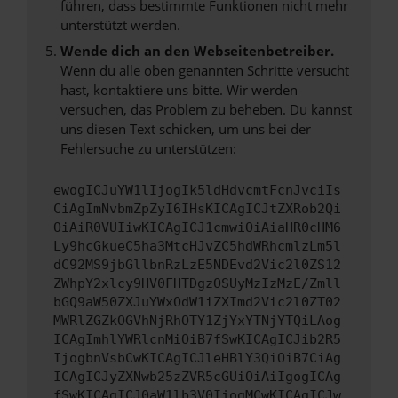
führen, dass bestimmte Funktionen nicht mehr
unterstützt werden.
Wende dich an den Webseitenbetreiber.
Wenn du alle oben genannten Schritte versucht
hast, kontaktiere uns bitte. Wir werden
versuchen, das Problem zu beheben. Du kannst
uns diesen Text schicken, um uns bei der
Fehlersuche zu unterstützen:
ewogICJuYW1lIjogIk5ldHdvcmtFcnJvciIs
CiAgImNvbmZpZyI6IHsKICAgICJtZXRob2Qi
OiAiR0VUIiwKICAgICJ1cmwiOiAiaHR0cHM6
Ly9hcGkueC5ha3MtcHJvZC5hdWRhcmlzLm5l
dC92MS9jbGllbnRzLzE5NDEvd2Vic2l0ZS12
ZWhpY2xlcy9HV0FHTDgzOSUyMzIzMzE/Zmll
bGQ9aW50ZXJuYWxOdW1iZXImd2Vic2l0ZT02
MWRlZGZkOGVhNjRhOTY1ZjYxYTNjYTQiLAog
ICAgImhlYWRlcnMiOiB7fSwKICAgICJib2R5
IjogbnVsbCwKICAgICJleHBlY3QiOiB7CiAg
ICAgICJyZXNwb25zZVR5cGUiOiAiIgogICAg
fSwKICAgICJ0aW1lb3V0IjogMCwKICAgICJw