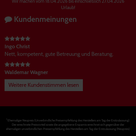
Wir machen vom 18.04.2026 bis einschließlich 27.04.2026
Urlaub!
Kundenmeinungen
Ingo Christ
Nett, kompetent, gute Betreuung und Beratung.
Waldemar Wagner
Weitere Kundenstimmen lesen
1
Ehemaliger Neupreis (Unverbindliche Preisempfehlung des Herstellers am Tag der Erstzulassung).
Der errechnete Preisvorteil sowie die angegebene Ersparnis errechnet sich gegenüber der
ehemaligen unverbindlichen Preisempfehlung des Herstellers am Tag der Erstzulassung (Neupreis).