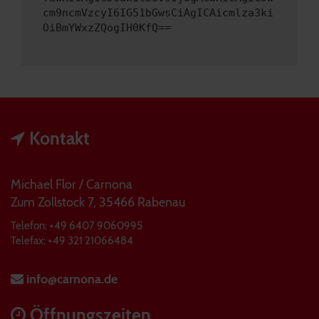
cm9ncmVzcyI6IG51bGwsCiAgICAicmlza3ki
OiBmYWxzZQogIH0KfQ==
Kontakt
Michael Flor / Carnona
Zum Zollstock 7, 35466 Rabenau
Telefon: +49 6407 9060995
Telefax: +49 321 21066484
info@carnona.de
Öffnungszeiten