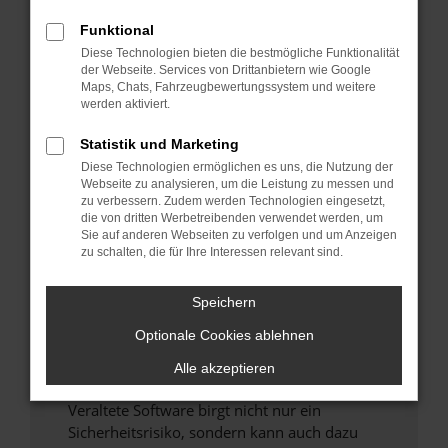
Funktional
Überprüfe deine Firewall und deine
Diese Technologien bieten die bestmögliche Funktionalität
Internetverbindung.
der Webseite. Services von Drittanbietern wie Google
Laden andere Webseiten, zum Beispiel deine
Maps, Chats, Fahrzeugbewertungssystem und weitere
Suchmaschine?
werden aktiviert.
Prüfe deine Browsererweiterungen.
Statistik und Marketing
Manche Erweiterungen, wie Werbeblocker,
Diese Technologien ermöglichen es uns, die Nutzung der
können das Laden bestimmter Seiten
Webseite zu analysieren, um die Leistung zu messen und
verhindern. Funktioniert die Seite in einem
zu verbessern. Zudem werden Technologien eingesetzt,
anderen Browser oder in einem privaten
die von dritten Werbetreibenden verwendet werden, um
Sie auf anderen Webseiten zu verfolgen und um Anzeigen
Fenster?
zu schalten, die für Ihre Interessen relevant sind.
Starte dein Gerät neu.
Das kann manchmal helfen, vorübergehende
Speichern
Probleme zu beheben.
Optionale Cookies ablehnen
Stelle sicher, dass dein Browser und dein
Betriebssystem auf dem neuesten Stand
Alle akzeptieren
sind.
Veraltete Software birgt nicht nur ein
Sicherheitsrisiko, sondern kann auch dazu