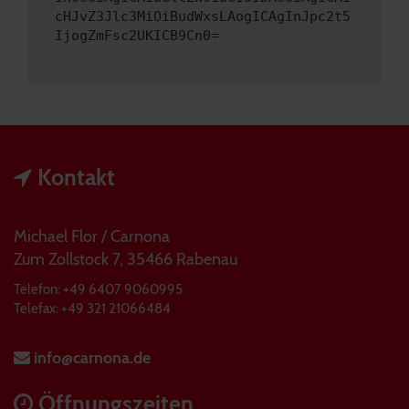
cHJvZ3Jlc3MiOiBudWxsLAogICAgInJpc2t5
IjogZmFsc2UKICB9Cn0=
Kontakt
Michael Flor / Carnona
Zum Zollstock 7, 35466 Rabenau
Telefon: +49 6407 9060995
Telefax: +49 321 21066484
info@carnona.de
Öffnungszeiten