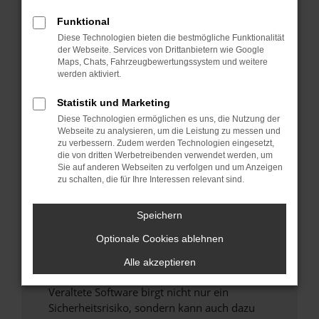
Funktional
Überprüfe deine Firewall und deine
Diese Technologien bieten die bestmögliche Funktionalität
Internetverbindung.
der Webseite. Services von Drittanbietern wie Google
Laden andere Webseiten, zum Beispiel deine
Maps, Chats, Fahrzeugbewertungssystem und weitere
Suchmaschine?
werden aktiviert.
Prüfe deine Browsererweiterungen.
Statistik und Marketing
Manche Erweiterungen, wie Werbeblocker,
Diese Technologien ermöglichen es uns, die Nutzung der
können das Laden bestimmter Seiten
Webseite zu analysieren, um die Leistung zu messen und
verhindern. Funktioniert die Seite in einem
zu verbessern. Zudem werden Technologien eingesetzt,
anderen Browser oder in einem privaten
die von dritten Werbetreibenden verwendet werden, um
Sie auf anderen Webseiten zu verfolgen und um Anzeigen
Fenster?
zu schalten, die für Ihre Interessen relevant sind.
Starte dein Gerät neu.
Das kann manchmal helfen, vorübergehende
Speichern
Probleme zu beheben.
Optionale Cookies ablehnen
Stelle sicher, dass dein Browser und dein
Betriebssystem auf dem neuesten Stand
Alle akzeptieren
sind.
Veraltete Software birgt nicht nur ein
Sicherheitsrisiko, sondern kann auch dazu