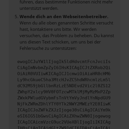
führen, dass bestimmte Funktionen nicht mehr
unterstützt werden.
Wende dich an den Webseitenbetreiber.
Wenn du alle oben genannten Schritte versucht
hast, kontaktiere uns bitte. Wir werden
versuchen, das Problem zu beheben. Du kannst
uns diesen Text schicken, um uns bei der
Fehlersuche zu unterstützen:
ewogICJuYW1lIjogIk5ldHdvcmtFcnJvciIs
CiAgImNvbmZpZyI6IHsKICAgICJtZXRob2Qi
OiAiR0VUIiwKICAgICJ1cmwiOiAiaHR0cHM6
Ly9hcGkueC5ha3MtcHJvZC5hdWRhcmlzLm5l
dC92MS9jbGllbnRzLzE5NDEvd2Vic2l0ZS12
ZWhpY2xlcy9HV0FOTzcwMTklMjMyMzMxP2Zp
ZWxkPWludGVybmFsTnVtYmVyJndlYnNpdGU9
NjFkZWRmZDhlYTY0YTk2NWY2MWEzY2E0IiwK
ICAgICJoZWFkZXJzIjoge30sCiAgICAiYm9k
eSI6IG51bGwsCiAgICAiZXhwZWN0Ijogewog
ICAgICAicmVzcG9uc2VUeXBlIjogIiIKICAg
IH0sCiAgICAidGltZW91dCI6IDAsCiAgICAi