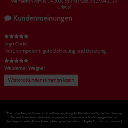
Wir machen vom 18.04.2026 bis einschließlich 27.04.2026
Urlaub!
Kundenmeinungen
Ingo Christ
Nett, kompetent, gute Betreuung und Beratung.
Waldemar Wagner
Weitere Kundenstimmen lesen
1
Ehemaliger Neupreis (Unverbindliche Preisempfehlung des Herstellers am Tag der Erstzulassung).
Der errechnete Preisvorteil sowie die angegebene Ersparnis errechnet sich gegenüber der
ehemaligen unverbindlichen Preisempfehlung des Herstellers am Tag der Erstzulassung (Neupreis).