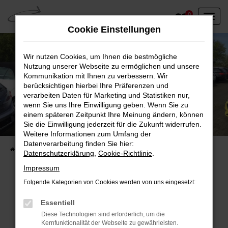
Zum
0
Hauptinhalt
Cookie Einstellungen
springen
Wir nutzen Cookies, um Ihnen die bestmögliche
Nutzung unserer Webseite zu ermöglichen und unsere
Kommunikation mit Ihnen zu verbessern. Wir
berücksichtigen hierbei Ihre Präferenzen und
verarbeiten Daten für Marketing und Statistiken nur,
wenn Sie uns Ihre Einwilligung geben. Wenn Sie zu
einem späteren Zeitpunkt Ihre Meinung ändern, können
Unser Fahrzeugbestand vor Ort
Sie die Einwilligung jederzeit für die Zukunft widerrufen.
Entdecken Sie unsere sofort verfügbaren
Weitere Informationen zum Umfang der
Datenverarbeitung finden Sie hier:
Startseite
Fahrzeugangebote
Fahrzeuge vor Ort
Datenschutzerklärung
,
Cookie-Richtlinie
.
Impressum
Folgende Kategorien von Cookies werden von uns eingesetzt:
Fehler: Network Error
Essentiell
Diese Technologien sind erforderlich, um die
Beim Laden ist ein Fehler aufgetreten.
Kernfunktionalität der Webseite zu gewährleisten.
Hier sind ein paar Tipps, die dir helfen können: