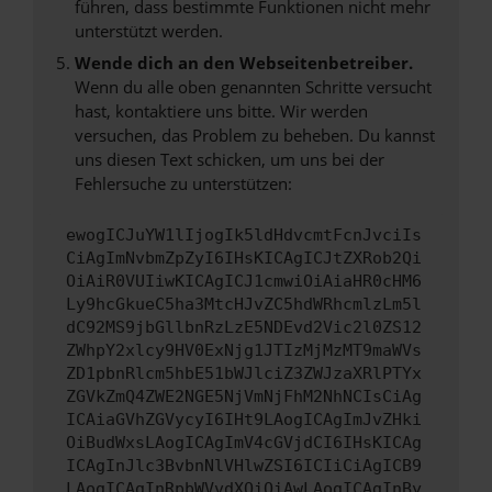
führen, dass bestimmte Funktionen nicht mehr
unterstützt werden.
Wende dich an den Webseitenbetreiber.
Wenn du alle oben genannten Schritte versucht
hast, kontaktiere uns bitte. Wir werden
versuchen, das Problem zu beheben. Du kannst
uns diesen Text schicken, um uns bei der
Fehlersuche zu unterstützen:
ewogICJuYW1lIjogIk5ldHdvcmtFcnJvciIs
CiAgImNvbmZpZyI6IHsKICAgICJtZXRob2Qi
OiAiR0VUIiwKICAgICJ1cmwiOiAiaHR0cHM6
Ly9hcGkueC5ha3MtcHJvZC5hdWRhcmlzLm5l
dC92MS9jbGllbnRzLzE5NDEvd2Vic2l0ZS12
ZWhpY2xlcy9HV0ExNjg1JTIzMjMzMT9maWVs
ZD1pbnRlcm5hbE51bWJlciZ3ZWJzaXRlPTYx
ZGVkZmQ4ZWE2NGE5NjVmNjFhM2NhNCIsCiAg
ICAiaGVhZGVycyI6IHt9LAogICAgImJvZHki
OiBudWxsLAogICAgImV4cGVjdCI6IHsKICAg
ICAgInJlc3BvbnNlVHlwZSI6ICIiCiAgICB9
LAogICAgInRpbWVvdXQiOiAwLAogICAgInBy