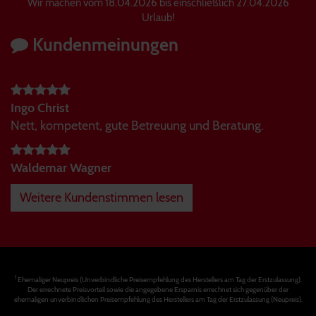
Wir machen vom 18.04.2026 bis einschließlich 27.04.2026
Urlaub!
Kundenmeinungen
Ingo Christ
Nett, kompetent, gute Betreuung und Beratung.
Waldemar Wagner
Weitere Kundenstimmen lesen
1
Ehemaliger Neupreis (Unverbindliche Preisempfehlung des Herstellers am Tag der Erstzulassung).
Der errechnete Preisvorteil sowie die angegebene Ersparnis errechnet sich gegenüber der
ehemaligen unverbindlichen Preisempfehlung des Herstellers am Tag der Erstzulassung (Neupreis).