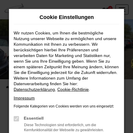
Zum
0
Hauptinhalt
Cookie Einstellungen
springen
Wir nutzen Cookies, um Ihnen die bestmögliche
Nutzung unserer Webseite zu ermöglichen und unsere
Kommunikation mit Ihnen zu verbessern. Wir
berücksichtigen hierbei Ihre Präferenzen und
verarbeiten Daten für Marketing und Statistiken nur,
wenn Sie uns Ihre Einwilligung geben. Wenn Sie zu
einem späteren Zeitpunkt Ihre Meinung ändern, können
Unser Fahrzeugbestand vor Ort
Sie die Einwilligung jederzeit für die Zukunft widerrufen.
Entdecken Sie unsere sofort verfügbaren
Weitere Informationen zum Umfang der
Datenverarbeitung finden Sie hier:
Startseite
Fahrzeugangebote
Fahrzeuge vor Ort
Datenschutzerklärung
,
Cookie-Richtlinie
.
Impressum
Folgende Kategorien von Cookies werden von uns eingesetzt:
Fehler: Network Error
Essentiell
Diese Technologien sind erforderlich, um die
Beim Laden ist ein Fehler aufgetreten.
Kernfunktionalität der Webseite zu gewährleisten.
Hier sind ein paar Tipps, die dir helfen können: