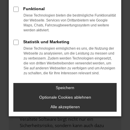
Funktional
Überprüfe deine Firewall und deine
Diese Technologien bieten die bestmögliche Funktionalität
Internetverbindung.
der Webseite. Services von Drittanbietern wie Google
Laden andere Webseiten, zum Beispiel deine
Maps, Chats, Fahrzeugbewertungssystem und weitere
Suchmaschine?
werden aktiviert.
Prüfe deine Browsererweiterungen.
Statistik und Marketing
Manche Erweiterungen, wie Werbeblocker,
Diese Technologien ermöglichen es uns, die Nutzung der
können das Laden bestimmter Seiten
Webseite zu analysieren, um die Leistung zu messen und
verhindern. Funktioniert die Seite in einem
zu verbessern. Zudem werden Technologien eingesetzt,
anderen Browser oder in einem privaten
die von dritten Werbetreibenden verwendet werden, um
Sie auf anderen Webseiten zu verfolgen und um Anzeigen
Fenster?
zu schalten, die für Ihre Interessen relevant sind.
Starte dein Gerät neu.
Das kann manchmal helfen, vorübergehende
Speichern
Probleme zu beheben.
Optionale Cookies ablehnen
Stelle sicher, dass dein Browser und dein
Betriebssystem auf dem neuesten Stand
Alle akzeptieren
sind.
Veraltete Software birgt nicht nur ein
Sicherheitsrisiko, sondern kann auch dazu