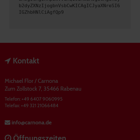
b2dyZXNzIjogbnVsbCwKICAgICJyaXNreSI6
IGZhbHNlCiAgfQp9
Kontakt
Michael Flor / Carnona
Zum Zollstock 7, 35466 Rabenau
Telefon: +49 6407 9060995
Telefax: +49 321 21066484
info@carnona.de
Öffnungszeiten