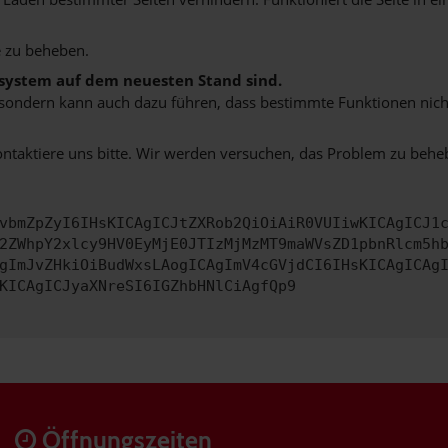
 zu beheben.
bssystem auf dem neuesten Stand sind.
ko, sondern kann auch dazu führen, dass bestimmte Funktionen nic
ontaktiere uns bitte. Wir werden versuchen, das Problem zu behe
vbmZpZyI6IHsKICAgICJtZXRob2QiOiAiR0VUIiwKICAgICJ1
2ZWhpY2xlcy9HV0EyMjE0JTIzMjMzMT9maWVsZD1pbnRlcm5h
gImJvZHkiOiBudWxsLAogICAgImV4cGVjdCI6IHsKICAgICAg
KICAgICJyaXNreSI6IGZhbHNlCiAgfQp9
Öffnungszeiten