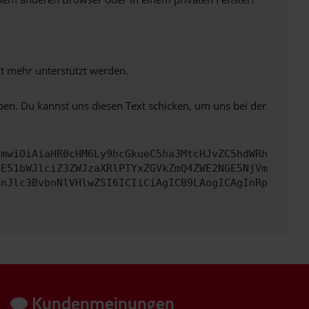
ht mehr unterstützt werden.
ben. Du kannst uns diesen Text schicken, um uns bei der
cmwiOiAiaHR0cHM6Ly9hcGkueC5ha3MtcHJvZC5hdWRh
bE51bWJlciZ3ZWJzaXRlPTYxZGVkZmQ4ZWE2NGE5NjVm
InJlc3BvbnNlVHlwZSI6ICIiCiAgICB9LAogICAgInRp
Kundenmeinungen