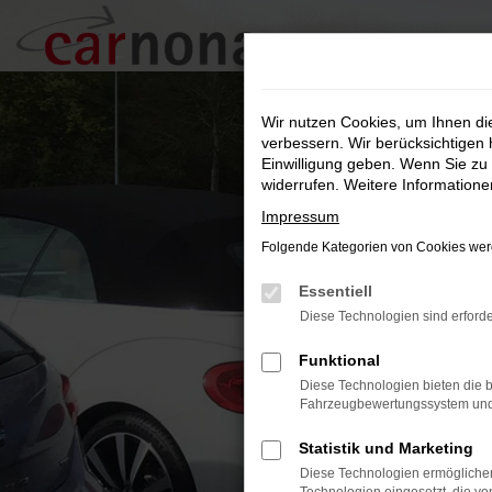
Zum
Hauptinhalt
springen
Wir nutzen Cookies, um Ihnen d
verbessern. Wir berücksichtigen 
Einwilligung geben. Wenn Sie zu 
widerrufen. Weitere Information
Impressum
Folgende Kategorien von Cookies werd
Essentiell
Diese Technologien sind erforde
Funktional
Diese Technologien bieten die b
Fahrzeugbewertungssystem und w
Statistik und Marketing
Diese Technologien ermöglichen