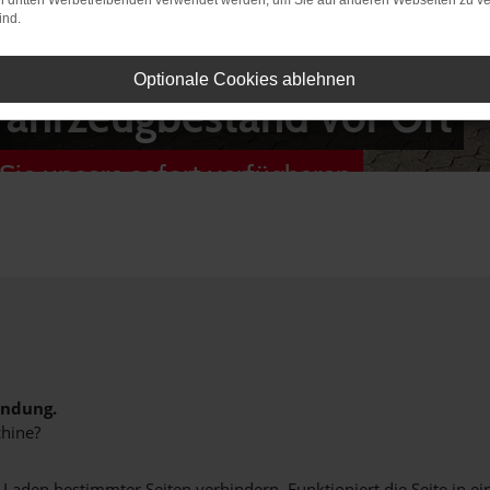
on dritten Werbetreibenden verwendet werden, um Sie auf anderen Webseiten zu ve
ind.
Optionale Cookies ablehnen
Fahrzeugbestand vor Ort
Sie unsere sofort verfügbaren
indung.
hine?
aden bestimmter Seiten verhindern. Funktioniert die Seite in e