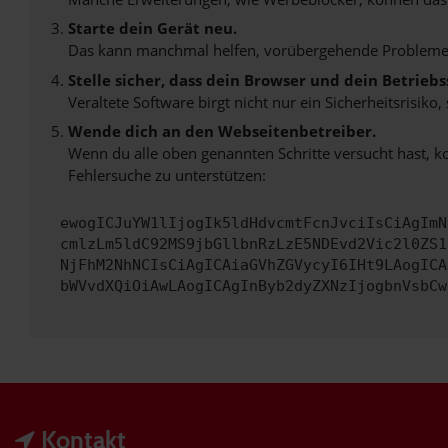
Starte dein Gerät neu.
Das kann manchmal helfen, vorübergehende Probleme
Stelle sicher, dass dein Browser und dein Betrie
Veraltete Software birgt nicht nur ein Sicherheitsrisi
Wende dich an den Webseitenbetreiber.
Wenn du alle oben genannten Schritte versucht hast, k
Fehlersuche zu unterstützen:
ewogICJuYW1lIjogIk5ldHdvcmtFcnJvciIsCiAgImN
cmlzLm5ldC92MS9jbGllbnRzLzE5NDEvd2Vic2l0ZS1
NjFhM2NhNCIsCiAgICAiaGVhZGVycyI6IHt9LAogICA
bWVvdXQiOiAwLAogICAgInByb2dyZXNzIjogbnVsbCw
Kontakt