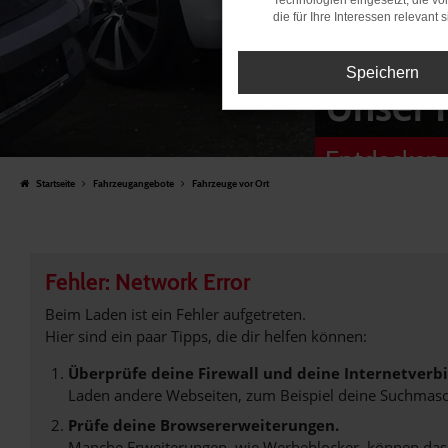
Technologien eingesetzt, die v
die für Ihre Interessen relevant s
Speichern
Unser 
Entdecken 
Startseite
Fahrzeugangebote
Fahrzeuge vor Ort
Fehler: Network Error
Beim Laden ist ein Fehler aufgetreten.
Hier sind ein paar Tipps, die dir helfen können:
Überprüfe deine Firewall und deine Internetverb
Laden andere Webseiten, zum Beispiel deine Suchmasc
Prüfe deine Browsererweiterungen.
Manche Erweiterungen, wie Werbeblocker, können das L