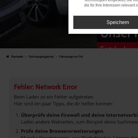
Technologien eingesetzt, die v
die für Ihre Interessen relevant s
Speichern
Unser 
Entdecken 
Startseite
Fahrzeugangebote
Fahrzeuge vor Ort
Fehler: Network Error
Beim Laden ist ein Fehler aufgetreten.
Hier sind ein paar Tipps, die dir helfen können:
Überprüfe deine Firewall und deine Internetverb
Laden andere Webseiten, zum Beispiel deine Suchmasc
Prüfe deine Browsererweiterungen.
Manche Erweiterungen, wie Werbeblocker, können das L