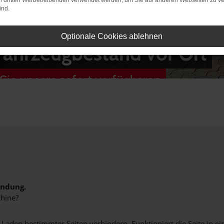
on dritten Werbetreibenden verwendet werden, um Sie auf anderen Webseiten zu ve
ind.
Optionale Cookies ablehnen
Fahrzeugbestand vor Ort
Sie unsere sofort verfügbaren
indung.
hine?
aden bestimmter Seiten verhindern. Funktioniert die Seite in e