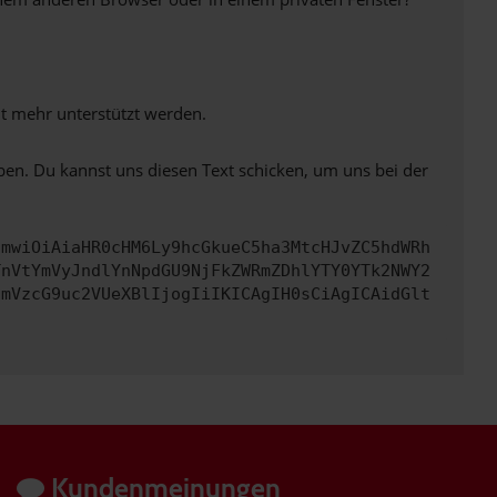
ht mehr unterstützt werden.
ben. Du kannst uns diesen Text schicken, um uns bei der
cmwiOiAiaHR0cHM6Ly9hcGkueC5ha3MtcHJvZC5hdWRh
TnVtYmVyJndlYnNpdGU9NjFkZWRmZDhlYTY0YTk2NWY2
cmVzcG9uc2VUeXBlIjogIiIKICAgIH0sCiAgICAidGlt
Kundenmeinungen