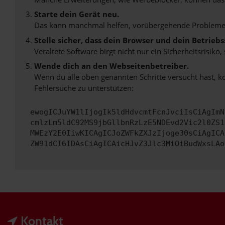
Starte dein Gerät neu.
Das kann manchmal helfen, vorübergehende Probleme
Stelle sicher, dass dein Browser und dein Betrie
Veraltete Software birgt nicht nur ein Sicherheitsrisi
Wende dich an den Webseitenbetreiber.
Wenn du alle oben genannten Schritte versucht hast, k
Fehlersuche zu unterstützen:
ewogICJuYW1lIjogIk5ldHdvcmtFcnJvciIsCiAgImN
cmlzLm5ldC92MS9jbGllbnRzLzE5NDEvd2Vic2l0ZS1
MWEzY2E0IiwKICAgICJoZWFkZXJzIjoge30sCiAgICA
ZW91dCI6IDAsCiAgICAicHJvZ3Jlc3MiOiBudWxsLAo
Kontakt