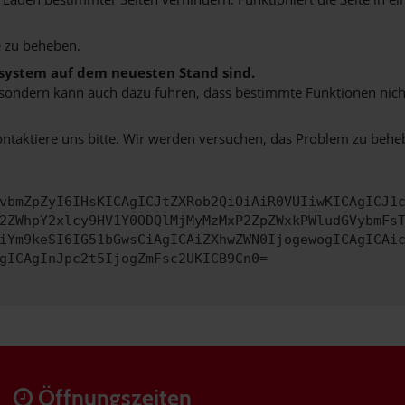
 zu beheben.
bssystem auf dem neuesten Stand sind.
ko, sondern kann auch dazu führen, dass bestimmte Funktionen nic
ontaktiere uns bitte. Wir werden versuchen, das Problem zu behe
vbmZpZyI6IHsKICAgICJtZXRob2QiOiAiR0VUIiwKICAgICJ1
2ZWhpY2xlcy9HV1Y0ODQlMjMyMzMxP2ZpZWxkPWludGVybmFs
iYm9keSI6IG51bGwsCiAgICAiZXhwZWN0IjogewogICAgICAi
gICAgInJpc2t5IjogZmFsc2UKICB9Cn0=
Öffnungszeiten