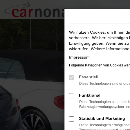
Zum
Hauptinhalt
springen
Wir nutzen Cookies, um Ihnen d
verbessern. Wir berücksichtigen 
Einwilligung geben. Wenn Sie zu 
widerrufen. Weitere Information
Impressum
Folgende Kategorien von Cookies werd
Essentiell
Diese Technologien sind erforde
Funktional
Diese Technologien bieten die b
Fahrzeugbewertungssystem und w
Statistik und Marketing
Diese Technologien ermöglichen