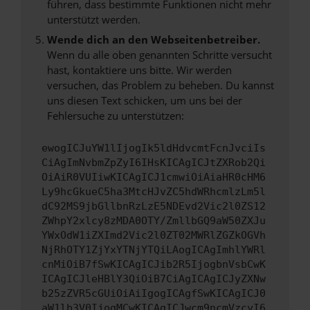
führen, dass bestimmte Funktionen nicht mehr
unterstützt werden.
Wende dich an den Webseitenbetreiber.
Wenn du alle oben genannten Schritte versucht
hast, kontaktiere uns bitte. Wir werden
versuchen, das Problem zu beheben. Du kannst
uns diesen Text schicken, um uns bei der
Fehlersuche zu unterstützen:
ewogICJuYW1lIjogIk5ldHdvcmtFcnJvciIs
CiAgImNvbmZpZyI6IHsKICAgICJtZXRob2Qi
OiAiR0VUIiwKICAgICJ1cmwiOiAiaHR0cHM6
Ly9hcGkueC5ha3MtcHJvZC5hdWRhcmlzLm5l
dC92MS9jbGllbnRzLzE5NDEvd2Vic2l0ZS12
ZWhpY2xlcy8zMDA0OTY/ZmllbGQ9aW50ZXJu
YWxOdW1iZXImd2Vic2l0ZT02MWRlZGZkOGVh
NjRhOTY1ZjYxYTNjYTQiLAogICAgImhlYWRl
cnMiOiB7fSwKICAgICJib2R5IjogbnVsbCwK
ICAgICJleHBlY3QiOiB7CiAgICAgICJyZXNw
b25zZVR5cGUiOiAiIgogICAgfSwKICAgICJ0
aW1lb3V0IjogMCwKICAgICJwcm9ncmVzcyI6