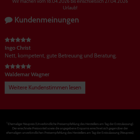
Wir machen vom 18.04.2026 bis einschließlich 27.04.2026
Urlaub!
Kundenmeinungen
Ingo Christ
Nett, kompetent, gute Betreuung und Beratung.
Waldemar Wagner
Weitere Kundenstimmen lesen
1
Ehemaliger Neupreis (Unverbindliche Preisempfehlung des Herstellers am Tag der Erstzulassung).
Der errechnete Preisvorteil sowie die angegebene Ersparnis errechnet sich gegenüber der
ehemaligen unverbindlichen Preisempfehlung des Herstellers am Tag der Erstzulassung (Neupreis).