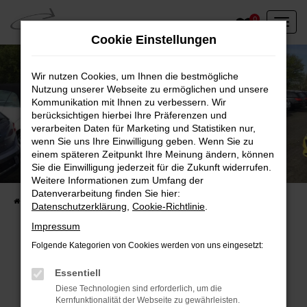
Zum
0
Hauptinhalt
Cookie Einstellungen
springen
Wir nutzen Cookies, um Ihnen die bestmögliche
Nutzung unserer Webseite zu ermöglichen und unsere
Kommunikation mit Ihnen zu verbessern. Wir
berücksichtigen hierbei Ihre Präferenzen und
verarbeiten Daten für Marketing und Statistiken nur,
wenn Sie uns Ihre Einwilligung geben. Wenn Sie zu
einem späteren Zeitpunkt Ihre Meinung ändern, können
Unser Fahrzeugbestand vor Ort
Sie die Einwilligung jederzeit für die Zukunft widerrufen.
Entdecken Sie unsere sofort verfügbaren
Weitere Informationen zum Umfang der
Datenverarbeitung finden Sie hier:
Startseite
Fahrzeugangebote
Fahrzeuge vor Ort
Datenschutzerklärung
,
Cookie-Richtlinie
.
Impressum
Folgende Kategorien von Cookies werden von uns eingesetzt:
Fehler: Network Error
Essentiell
Diese Technologien sind erforderlich, um die
Beim Laden ist ein Fehler aufgetreten.
Kernfunktionalität der Webseite zu gewährleisten.
Hier sind ein paar Tipps, die dir helfen können: