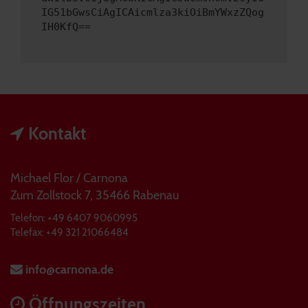
IG51bGwsCiAgICAicmlza3kiOiBmYWxzZQog
IH0KfQ==
Kontakt
Michael Flor / Carnona
Zum Zollstock 7, 35466 Rabenau
Telefon: +49 6407 9060995
Telefax: +49 321 21066484
info@carnona.de
Öffnungszeiten