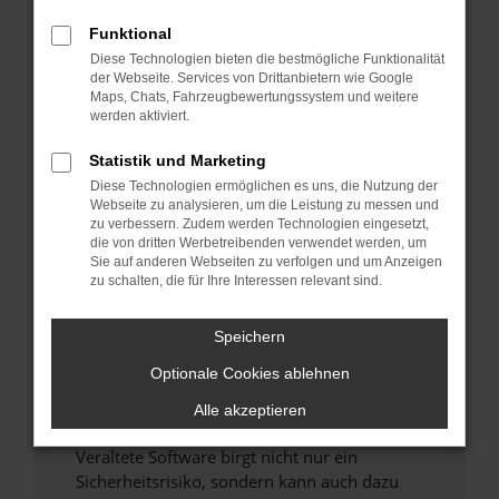
Funktional
Überprüfe deine Firewall und deine
Diese Technologien bieten die bestmögliche Funktionalität
Internetverbindung.
der Webseite. Services von Drittanbietern wie Google
Laden andere Webseiten, zum Beispiel deine
Maps, Chats, Fahrzeugbewertungssystem und weitere
Suchmaschine?
werden aktiviert.
Prüfe deine Browsererweiterungen.
Statistik und Marketing
Manche Erweiterungen, wie Werbeblocker,
Diese Technologien ermöglichen es uns, die Nutzung der
können das Laden bestimmter Seiten
Webseite zu analysieren, um die Leistung zu messen und
verhindern. Funktioniert die Seite in einem
zu verbessern. Zudem werden Technologien eingesetzt,
anderen Browser oder in einem privaten
die von dritten Werbetreibenden verwendet werden, um
Sie auf anderen Webseiten zu verfolgen und um Anzeigen
Fenster?
zu schalten, die für Ihre Interessen relevant sind.
Starte dein Gerät neu.
Das kann manchmal helfen, vorübergehende
Speichern
Probleme zu beheben.
Optionale Cookies ablehnen
Stelle sicher, dass dein Browser und dein
Betriebssystem auf dem neuesten Stand
Alle akzeptieren
sind.
Veraltete Software birgt nicht nur ein
Sicherheitsrisiko, sondern kann auch dazu