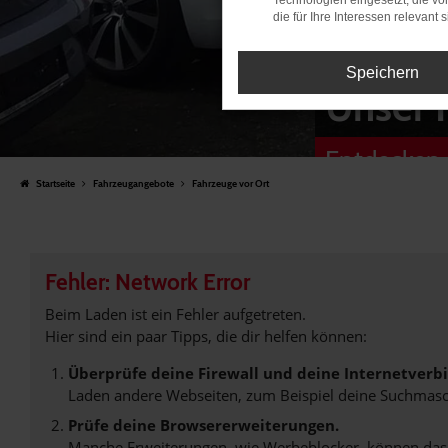
Technologien eingesetzt, die v
die für Ihre Interessen relevant s
Speichern
Unser 
Entdecken 
Startseite
Fahrzeugangebote
Fahrzeuge vor Ort
Fehler: Network Error
Beim Laden ist ein Fehler aufgetreten.
Hier sind ein paar Tipps, die dir helfen können:
Überprüfe deine Firewall und deine Internetverb
Laden andere Webseiten, zum Beispiel deine Suchmasc
Prüfe deine Browsererweiterungen.
Manche Erweiterungen, wie Werbeblocker, können das L