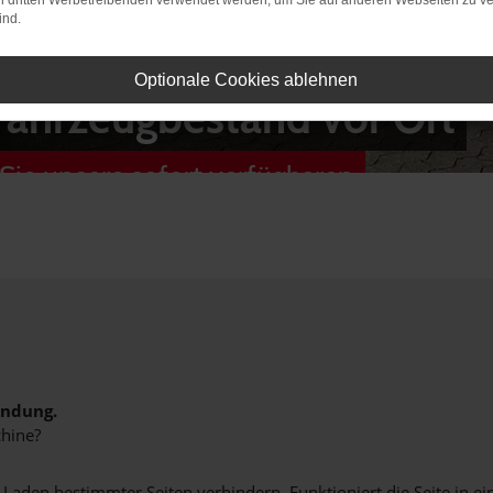
on dritten Werbetreibenden verwendet werden, um Sie auf anderen Webseiten zu ve
ind.
Optionale Cookies ablehnen
Fahrzeugbestand vor Ort
Sie unsere sofort verfügbaren
indung.
hine?
aden bestimmter Seiten verhindern. Funktioniert die Seite in e