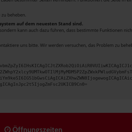
 zu beheben.
bssystem auf dem neuesten Stand sind.
ko, sondern kann auch dazu führen, dass bestimmte Funktionen nic
ontaktiere uns bitte. Wir werden versuchen, das Problem zu behe
vbmZpZyI6IHsKICAgICJtZXRob2QiOiAiR0VUIiwKICAgICJ1
2ZWhpY2xlcy9UMTkwOTIlMjMyMDM5P2ZpZWxkPWludGVybmFs
iYm9keSI6IG51bGwsCiAgICAiZXhwZWN0IjogewogICAgICAi
gICAgInJpc2t5IjogZmFsc2UKICB9Cn0=
Öffnungszeiten