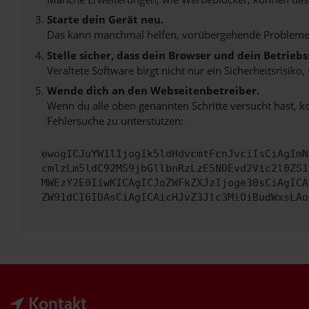
Starte dein Gerät neu.
Das kann manchmal helfen, vorübergehende Probleme
Stelle sicher, dass dein Browser und dein Betrie
Veraltete Software birgt nicht nur ein Sicherheitsrisi
Wende dich an den Webseitenbetreiber.
Wenn du alle oben genannten Schritte versucht hast, k
Fehlersuche zu unterstützen:
ewogICJuYW1lIjogIk5ldHdvcmtFcnJvciIsCiAgImN
cmlzLm5ldC92MS9jbGllbnRzLzE5NDEvd2Vic2l0ZS1
MWEzY2E0IiwKICAgICJoZWFkZXJzIjoge30sCiAgICA
ZW91dCI6IDAsCiAgICAicHJvZ3Jlc3MiOiBudWxsLAo
Kontakt