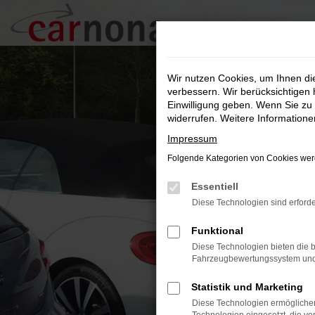
Zum
Hauptinhalt
springen
Wir nutzen Cookies, um Ihnen d
verbessern. Wir berücksichtigen 
Einwilligung geben. Wenn Sie zu 
widerrufen. Weitere Information
Impressum
Folgende Kategorien von Cookies werd
Essentiell
Diese Technologien sind erforde
Funktional
Diese Technologien bieten die b
Fahrzeugbewertungssystem und w
Statistik und Marketing
Diese Technologien ermöglichen