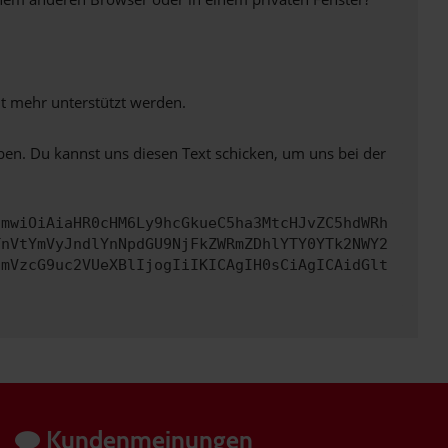
ht mehr unterstützt werden.
ben. Du kannst uns diesen Text schicken, um uns bei der
cmwiOiAiaHR0cHM6Ly9hcGkueC5ha3MtcHJvZC5hdWRh
TnVtYmVyJndlYnNpdGU9NjFkZWRmZDhlYTY0YTk2NWY2
cmVzcG9uc2VUeXBlIjogIiIKICAgIH0sCiAgICAidGlt
Kundenmeinungen