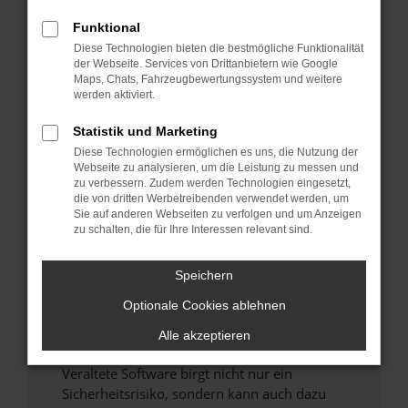
Funktional
Überprüfe deine Firewall und deine
Diese Technologien bieten die bestmögliche Funktionalität
Internetverbindung.
der Webseite. Services von Drittanbietern wie Google
Laden andere Webseiten, zum Beispiel deine
Maps, Chats, Fahrzeugbewertungssystem und weitere
Suchmaschine?
werden aktiviert.
Prüfe deine Browsererweiterungen.
Statistik und Marketing
Manche Erweiterungen, wie Werbeblocker,
Diese Technologien ermöglichen es uns, die Nutzung der
können das Laden bestimmter Seiten
Webseite zu analysieren, um die Leistung zu messen und
verhindern. Funktioniert die Seite in einem
zu verbessern. Zudem werden Technologien eingesetzt,
anderen Browser oder in einem privaten
die von dritten Werbetreibenden verwendet werden, um
Sie auf anderen Webseiten zu verfolgen und um Anzeigen
Fenster?
zu schalten, die für Ihre Interessen relevant sind.
Starte dein Gerät neu.
Das kann manchmal helfen, vorübergehende
Speichern
Probleme zu beheben.
Optionale Cookies ablehnen
Stelle sicher, dass dein Browser und dein
Betriebssystem auf dem neuesten Stand
Alle akzeptieren
sind.
Veraltete Software birgt nicht nur ein
Sicherheitsrisiko, sondern kann auch dazu