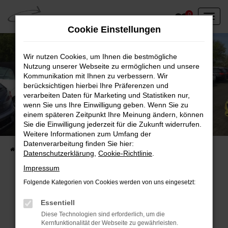
Zum
0
Hauptinhalt
Cookie Einstellungen
springen
Wir nutzen Cookies, um Ihnen die bestmögliche
Nutzung unserer Webseite zu ermöglichen und unsere
Kommunikation mit Ihnen zu verbessern. Wir
berücksichtigen hierbei Ihre Präferenzen und
verarbeiten Daten für Marketing und Statistiken nur,
wenn Sie uns Ihre Einwilligung geben. Wenn Sie zu
einem späteren Zeitpunkt Ihre Meinung ändern, können
Unser Fahrzeugbestand vor Ort
Sie die Einwilligung jederzeit für die Zukunft widerrufen.
Entdecken Sie unsere sofort verfügbaren
Weitere Informationen zum Umfang der
Datenverarbeitung finden Sie hier:
Startseite
Fahrzeugangebote
Fahrzeuge vor Ort
Datenschutzerklärung
,
Cookie-Richtlinie
.
Impressum
Folgende Kategorien von Cookies werden von uns eingesetzt:
Fehler: Network Error
Essentiell
Diese Technologien sind erforderlich, um die
Beim Laden ist ein Fehler aufgetreten.
Kernfunktionalität der Webseite zu gewährleisten.
Hier sind ein paar Tipps, die dir helfen können: