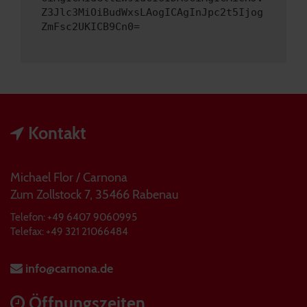
Z3Jlc3MiOiBudWxsLAogICAgInJpc2t5Ijog
ZmFsc2UKICB9Cn0=
Kontakt
Michael Flor / Carnona
Zum Zollstock 7, 35466 Rabenau
Telefon: +49 6407 9060995
Telefax: +49 321 21066484
info@carnona.de
Öffnungszeiten