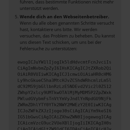
führen, dass bestimmte Funktionen nicht mehr
unterstützt werden.
Wende dich an den Webseitenbetreiber.
Wenn du alle oben genannten Schritte versucht
hast, kontaktiere uns bitte. Wir werden
versuchen, das Problem zu beheben. Du kannst
uns diesen Text schicken, um uns bei der
Fehlersuche zu unterstützen:
ewogICJuYW1lIjogIk5ldHdvcmtFcnJvciIs
CiAgImNvbmZpZyI6IHsKICAgICJtZXRob2Qi
OiAiR0VUIiwKICAgICJ1cmwiOiAiaHR0cHM6
Ly9hcGkueC5ha3MtcHJvZC5hdWRhcmlzLm5l
dC92MS9jbGllbnRzLzE5NDEvd2Vic2l0ZS12
ZWhpY2xlcy9UMTkwOTAlMjMyMDM5P2ZpZWxk
PWludGVybmFsTnVtYmVyJndlYnNpdGU9NjFk
ZWRmZDhlYTY0YTk2NWY2MWEzY2E0IiwKICAg
ICJoZWFkZXJzIjoge30sCiAgICAiYm9keSI6
IG51bGwsCiAgICAiZXhwZWN0IjogewogICAg
ICAicmVzcG9uc2VUeXBlIjogIiIKICAgIH0s
CiAgICAidGltZW91dCI6IDAsCiAgICAicHJv