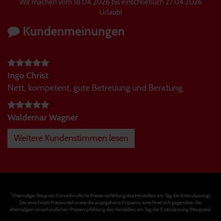
Wir machen vom 18.04.2026 bis einschließlich 27.04.2026
Urlaub!
Kundenmeinungen
Ingo Christ
Nett, kompetent, gute Betreuung und Beratung.
Waldemar Wagner
Weitere Kundenstimmen lesen
1
Ehemaliger Neupreis (Unverbindliche Preisempfehlung des Herstellers am Tag der Erstzulassung).
Der errechnete Preisvorteil sowie die angegebene Ersparnis errechnet sich gegenüber der
ehemaligen unverbindlichen Preisempfehlung des Herstellers am Tag der Erstzulassung (Neupreis).