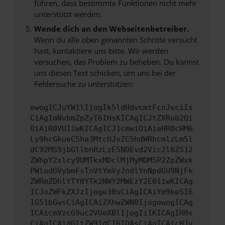
führen, dass bestimmte Funktionen nicht mehr
unterstützt werden.
Wende dich an den Webseitenbetreiber.
Wenn du alle oben genannten Schritte versucht
hast, kontaktiere uns bitte. Wir werden
versuchen, das Problem zu beheben. Du kannst
uns diesen Text schicken, um uns bei der
Fehlersuche zu unterstützen:
ewogICJuYW1lIjogIk5ldHdvcmtFcnJvciIs
CiAgImNvbmZpZyI6IHsKICAgICJtZXRob2Qi
OiAiR0VUIiwKICAgICJ1cmwiOiAiaHR0cHM6
Ly9hcGkueC5ha3MtcHJvZC5hdWRhcmlzLm5l
dC92MS9jbGllbnRzLzE5NDEvd2Vic2l0ZS12
ZWhpY2xlcy9UMTkxMDclMjMyMDM5P2ZpZWxk
PWludGVybmFsTnVtYmVyJndlYnNpdGU9NjFk
ZWRmZDhlYTY0YTk2NWY2MWEzY2E0IiwKICAg
ICJoZWFkZXJzIjoge30sCiAgICAiYm9keSI6
IG51bGwsCiAgICAiZXhwZWN0IjogewogICAg
ICAicmVzcG9uc2VUeXBlIjogIiIKICAgIH0s
CiAgICAidGltZW91dCI6IDAsCiAgICAicHJv