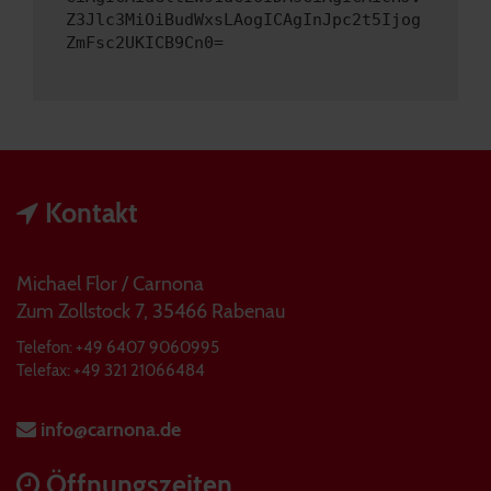
Z3Jlc3MiOiBudWxsLAogICAgInJpc2t5Ijog
ZmFsc2UKICB9Cn0=
Kontakt
Michael Flor / Carnona
Zum Zollstock 7, 35466 Rabenau
Telefon: +49 6407 9060995
Telefax: +49 321 21066484
info@carnona.de
Öffnungszeiten