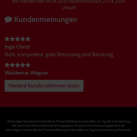
Wir machen vom 18.04.2026 bis einschließlich 27.04.2026
Urlaub!
Kundenmeinungen
Ingo Christ
Nett, kompetent, gute Betreuung und Beratung.
Waldemar Wagner
Weitere Kundenstimmen lesen
1
Ehemaliger Neupreis (Unverbindliche Preisempfehlung des Herstellers am Tag der Erstzulassung).
Der errechnete Preisvorteil sowie die angegebene Ersparnis errechnet sich gegenüber der
ehemaligen unverbindlichen Preisempfehlung des Herstellers am Tag der Erstzulassung (Neupreis).