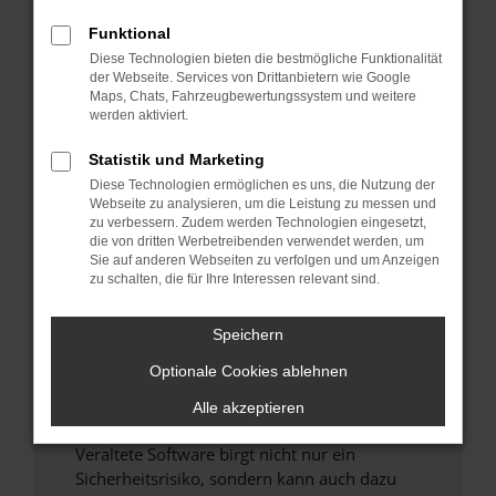
Funktional
Überprüfe deine Firewall und deine
Diese Technologien bieten die bestmögliche Funktionalität
Internetverbindung.
der Webseite. Services von Drittanbietern wie Google
Laden andere Webseiten, zum Beispiel deine
Maps, Chats, Fahrzeugbewertungssystem und weitere
Suchmaschine?
werden aktiviert.
Prüfe deine Browsererweiterungen.
Statistik und Marketing
Manche Erweiterungen, wie Werbeblocker,
Diese Technologien ermöglichen es uns, die Nutzung der
können das Laden bestimmter Seiten
Webseite zu analysieren, um die Leistung zu messen und
verhindern. Funktioniert die Seite in einem
zu verbessern. Zudem werden Technologien eingesetzt,
anderen Browser oder in einem privaten
die von dritten Werbetreibenden verwendet werden, um
Sie auf anderen Webseiten zu verfolgen und um Anzeigen
Fenster?
zu schalten, die für Ihre Interessen relevant sind.
Starte dein Gerät neu.
Das kann manchmal helfen, vorübergehende
Speichern
Probleme zu beheben.
Optionale Cookies ablehnen
Stelle sicher, dass dein Browser und dein
Betriebssystem auf dem neuesten Stand
Alle akzeptieren
sind.
Veraltete Software birgt nicht nur ein
Sicherheitsrisiko, sondern kann auch dazu