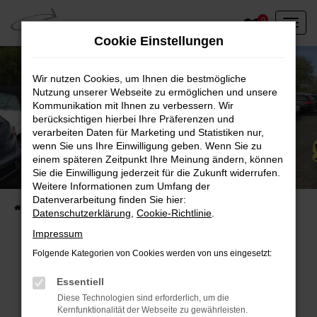
Zum
0
Hauptinhalt
Cookie Einstellungen
springen
Wir nutzen Cookies, um Ihnen die bestmögliche
Nutzung unserer Webseite zu ermöglichen und unsere
Kommunikation mit Ihnen zu verbessern. Wir
berücksichtigen hierbei Ihre Präferenzen und
verarbeiten Daten für Marketing und Statistiken nur,
wenn Sie uns Ihre Einwilligung geben. Wenn Sie zu
einem späteren Zeitpunkt Ihre Meinung ändern, können
Unser Fahrzeugbestand vor Ort
Sie die Einwilligung jederzeit für die Zukunft widerrufen.
Entdecken Sie unsere sofort verfügbaren
Weitere Informationen zum Umfang der
Datenverarbeitung finden Sie hier:
Startseite
Fahrzeugangebote
Fahrzeuge vor Ort
Datenschutzerklärung
,
Cookie-Richtlinie
.
Impressum
Folgende Kategorien von Cookies werden von uns eingesetzt:
Fehler: Network Error
Essentiell
Diese Technologien sind erforderlich, um die
Beim Laden ist ein Fehler aufgetreten.
Kernfunktionalität der Webseite zu gewährleisten.
Hier sind ein paar Tipps, die dir helfen können: