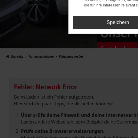
Technologien eingesetzt, die v
die für Ihre Interessen relevant s
Speichern
Unser 
Entdecken 
Startseite
Fahrzeugangebote
Fahrzeuge vor Ort
Fehler: Network Error
Beim Laden ist ein Fehler aufgetreten.
Hier sind ein paar Tipps, die dir helfen können:
Überprüfe deine Firewall und deine Internetverb
Laden andere Webseiten, zum Beispiel deine Suchmasc
Prüfe deine Browsererweiterungen.
Manche Erweiterungen, wie Werbeblocker, können das L