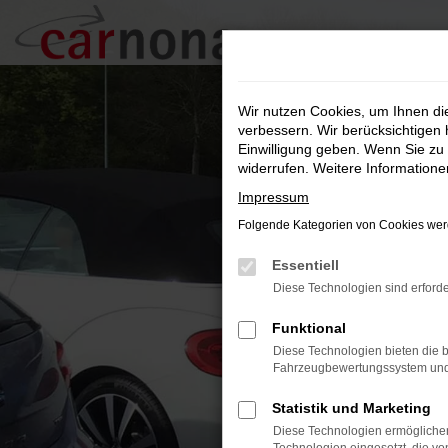
Zum
Hauptinhalt
springen
Wir nutzen Cookies, um Ihnen d
verbessern. Wir berücksichtigen 
Einwilligung geben. Wenn Sie zu 
widerrufen. Weitere Information
Impressum
Folgende Kategorien von Cookies werd
Essentiell
Diese Technologien sind erforde
Funktional
Diese Technologien bieten die b
Fahrzeugbewertungssystem und w
Statistik und Marketing
Diese Technologien ermöglichen