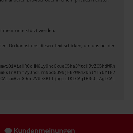
ht mehr unterstützt werden.
ben. Du kannst uns diesen Text schicken, um uns bei der
cmwiOiAiaHR0cHM6Ly9hcGkueC5ha3MtcHJvZC5hdWRh
bmFsTnVtYmVyJndlYnNpdGU9NjFkZWRmZDhlYTY0YTk2
ICAicmVzcG9uc2VUeXBlIjogIiIKICAgIH0sCiAgICAi
Kundenmeinungen