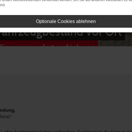
on dritten Werbetreibenden verwendet werden, um Sie auf anderen Webseiten zu ve
ind.
Optionale Cookies ablehnen
Fahrzeugbestand vor Ort
Sie unsere sofort verfügbaren
indung.
hine?
aden bestimmter Seiten verhindern. Funktioniert die Seite in e