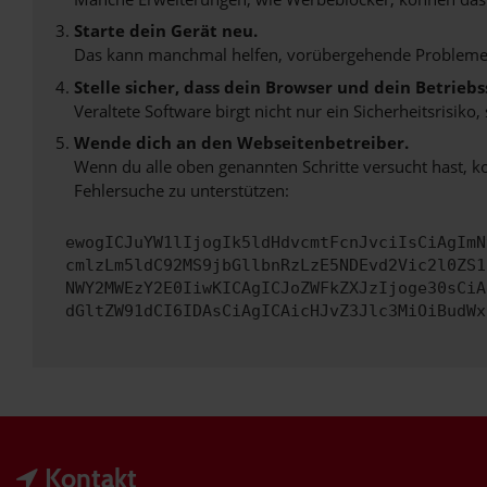
Starte dein Gerät neu.
Das kann manchmal helfen, vorübergehende Probleme
Stelle sicher, dass dein Browser und dein Betrie
Veraltete Software birgt nicht nur ein Sicherheitsrisi
Wende dich an den Webseitenbetreiber.
Wenn du alle oben genannten Schritte versucht hast, k
Fehlersuche zu unterstützen:
ewogICJuYW1lIjogIk5ldHdvcmtFcnJvciIsCiAgImN
cmlzLm5ldC92MS9jbGllbnRzLzE5NDEvd2Vic2l0ZS1
NWY2MWEzY2E0IiwKICAgICJoZWFkZXJzIjoge30sCiA
dGltZW91dCI6IDAsCiAgICAicHJvZ3Jlc3MiOiBudWx
Kontakt