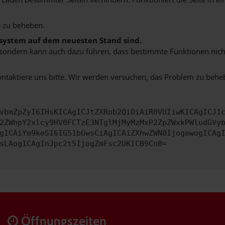
 zu beheben.
bssystem auf dem neuesten Stand sind.
ko, sondern kann auch dazu führen, dass bestimmte Funktionen nic
ontaktiere uns bitte. Wir werden versuchen, das Problem zu behe
vbmZpZyI6IHsKICAgICJtZXRob2QiOiAiR0VUIiwKICAgICJ1
2ZWhpY2xlcy9HV0FCTzE3NTglMjMyMzMxP2ZpZWxkPWludGVy
gICAiYm9keSI6IG51bGwsCiAgICAiZXhwZWN0IjogewogICAg
sLAogICAgInJpc2t5IjogZmFsc2UKICB9Cn0=
Öffnungszeiten