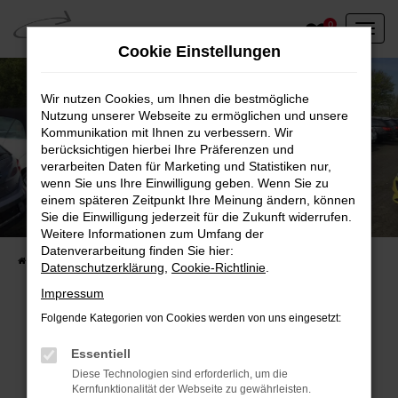
Zum
0
Hauptinhalt
Cookie Einstellungen
springen
Wir nutzen Cookies, um Ihnen die bestmögliche
Nutzung unserer Webseite zu ermöglichen und unsere
Kommunikation mit Ihnen zu verbessern. Wir
berücksichtigen hierbei Ihre Präferenzen und
verarbeiten Daten für Marketing und Statistiken nur,
wenn Sie uns Ihre Einwilligung geben. Wenn Sie zu
einem späteren Zeitpunkt Ihre Meinung ändern, können
Unser Fahrzeugbestand vor Ort
Sie die Einwilligung jederzeit für die Zukunft widerrufen.
Entdecken Sie unsere sofort verfügbaren
Weitere Informationen zum Umfang der
Datenverarbeitung finden Sie hier:
Startseite
Fahrzeugangebote
Fahrzeuge vor Ort
Datenschutzerklärung
,
Cookie-Richtlinie
.
Impressum
Folgende Kategorien von Cookies werden von uns eingesetzt:
Fehler: Network Error
Essentiell
Diese Technologien sind erforderlich, um die
Beim Laden ist ein Fehler aufgetreten.
Kernfunktionalität der Webseite zu gewährleisten.
Hier sind ein paar Tipps, die dir helfen können: