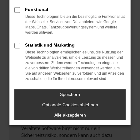
Funktional
Überprüfe deine Firewall und deine
Diese Technologien bieten die bestmögliche Funktionalität
Internetverbindung.
der Webseite. Services von Drittanbietern wie Google
Laden andere Webseiten, zum Beispiel deine
Maps, Chats, Fahrzeugbewertungssystem und weitere
Suchmaschine?
werden aktiviert.
Prüfe deine Browsererweiterungen.
Statistik und Marketing
Manche Erweiterungen, wie Werbeblocker,
Diese Technologien ermöglichen es uns, die Nutzung der
können das Laden bestimmter Seiten
Webseite zu analysieren, um die Leistung zu messen und
verhindern. Funktioniert die Seite in einem
zu verbessern. Zudem werden Technologien eingesetzt,
anderen Browser oder in einem privaten
die von dritten Werbetreibenden verwendet werden, um
Sie auf anderen Webseiten zu verfolgen und um Anzeigen
Fenster?
zu schalten, die für Ihre Interessen relevant sind.
Starte dein Gerät neu.
Das kann manchmal helfen, vorübergehende
Speichern
Probleme zu beheben.
Optionale Cookies ablehnen
Stelle sicher, dass dein Browser und dein
Betriebssystem auf dem neuesten Stand
Alle akzeptieren
sind.
Veraltete Software birgt nicht nur ein
Sicherheitsrisiko, sondern kann auch dazu