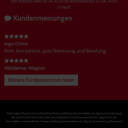
Wir machen vom 18.04.2026 bis einschließlich 27.04.2026
Urlaub!
Kundenmeinungen
Ingo Christ
Nett, kompetent, gute Betreuung und Beratung.
Waldemar Wagner
Weitere Kundenstimmen lesen
1
Ehemaliger Neupreis (Unverbindliche Preisempfehlung des Herstellers am Tag der Erstzulassung).
Der errechnete Preisvorteil sowie die angegebene Ersparnis errechnet sich gegenüber der
ehemaligen unverbindlichen Preisempfehlung des Herstellers am Tag der Erstzulassung (Neupreis).