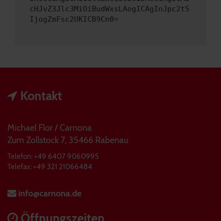
cHJvZ3Jlc3MiOiBudWxsLAogICAgInJpc2t5
IjogZmFsc2UKICB9Cn0=
Kontakt
Michael Flor / Carnona
Zum Zollstock 7, 35466 Rabenau
Telefon: +49 6407 9060995
Telefax: +49 321 21066484
info@carnona.de
Öffnungszeiten