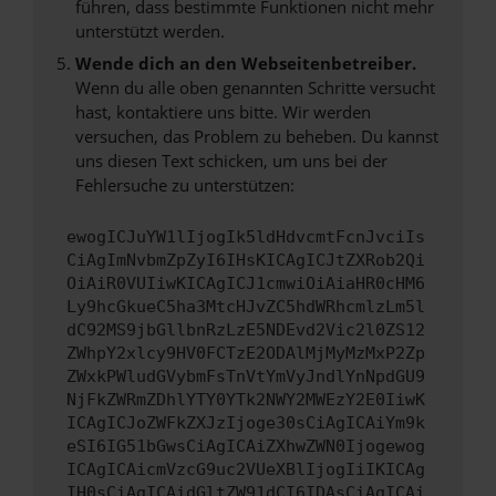
führen, dass bestimmte Funktionen nicht mehr
unterstützt werden.
Wende dich an den Webseitenbetreiber.
Wenn du alle oben genannten Schritte versucht
hast, kontaktiere uns bitte. Wir werden
versuchen, das Problem zu beheben. Du kannst
uns diesen Text schicken, um uns bei der
Fehlersuche zu unterstützen:
ewogICJuYW1lIjogIk5ldHdvcmtFcnJvciIs
CiAgImNvbmZpZyI6IHsKICAgICJtZXRob2Qi
OiAiR0VUIiwKICAgICJ1cmwiOiAiaHR0cHM6
Ly9hcGkueC5ha3MtcHJvZC5hdWRhcmlzLm5l
dC92MS9jbGllbnRzLzE5NDEvd2Vic2l0ZS12
ZWhpY2xlcy9HV0FCTzE2ODAlMjMyMzMxP2Zp
ZWxkPWludGVybmFsTnVtYmVyJndlYnNpdGU9
NjFkZWRmZDhlYTY0YTk2NWY2MWEzY2E0IiwK
ICAgICJoZWFkZXJzIjoge30sCiAgICAiYm9k
eSI6IG51bGwsCiAgICAiZXhwZWN0Ijogewog
ICAgICAicmVzcG9uc2VUeXBlIjogIiIKICAg
IH0sCiAgICAidGltZW91dCI6IDAsCiAgICAi