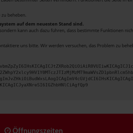
 zu beheben.
bssystem auf dem neuesten Stand sind.
ko, sondern kann auch dazu führen, dass bestimmte Funktionen nic
ontaktiere uns bitte. Wir werden versuchen, das Problem zu behe
vbmZpZyI6IHsKICAgICJtZXRob2QiOiAiR0VUIiwKICAgICJ1
2ZWhpY2xlcy9HV1Y0MTczJTIzMjMzMT9maWVsZD1pbnRlcm5h
gImJvZHkiOiBudWxsLAogICAgImV4cGVjdCI6IHsKICAgICAg
KICAgICJyaXNreSI6IGZhbHNlCiAgfQp9
Öffnungszeiten