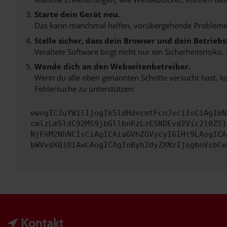
Starte dein Gerät neu.
Das kann manchmal helfen, vorübergehende Probleme
Stelle sicher, dass dein Browser und dein Betrie
Veraltete Software birgt nicht nur ein Sicherheitsrisi
Wende dich an den Webseitenbetreiber.
Wenn du alle oben genannten Schritte versucht hast, k
Fehlersuche zu unterstützen:
ewogICJuYW1lIjogIk5ldHdvcmtFcnJvciIsCiAgImN
cmlzLm5ldC92MS9jbGllbnRzLzE5NDEvd2Vic2l0ZS1
NjFhM2NhNCIsCiAgICAiaGVhZGVycyI6IHt9LAogICA
bWVvdXQiOiAwLAogICAgInByb2dyZXNzIjogbnVsbCw
Kontakt