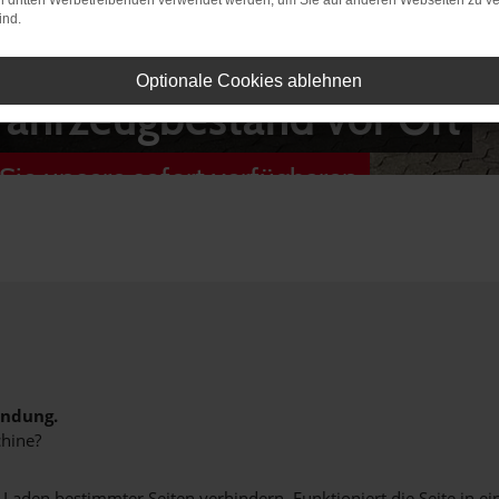
on dritten Werbetreibenden verwendet werden, um Sie auf anderen Webseiten zu ve
ind.
Optionale Cookies ablehnen
Fahrzeugbestand vor Ort
Sie unsere sofort verfügbaren
indung.
hine?
aden bestimmter Seiten verhindern. Funktioniert die Seite in e