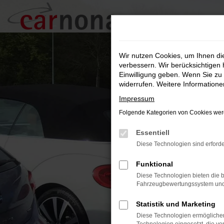
Zum
Hauptinhalt
springen
Wir nutzen Cookies, um Ihnen d
verbessern. Wir berücksichtigen 
Einwilligung geben. Wenn Sie zu 
widerrufen. Weitere Information
Impressum
Folgende Kategorien von Cookies werd
Essentiell
Diese Technologien sind erforde
Funktional
Diese Technologien bieten die b
Fahrzeugbewertungssystem und w
Statistik und Marketing
Diese Technologien ermöglichen