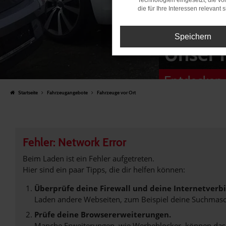
Technologien eingesetzt, die v
die für Ihre Interessen relevant s
Speichern
Unser 
Entdecken 
Startseite
Fahrzeugangebote
Fahrzeuge vor Ort
Fehler: Network Error
Beim Laden ist ein Fehler aufgetreten.
Hier sind ein paar Tipps, die dir helfen können:
Überprüfe deine Firewall und deine Internetverb
Laden andere Webseiten, zum Beispiel deine Suchmasc
Prüfe deine Browsererweiterungen.
Manche Erweiterungen, wie Werbeblocker, können das L