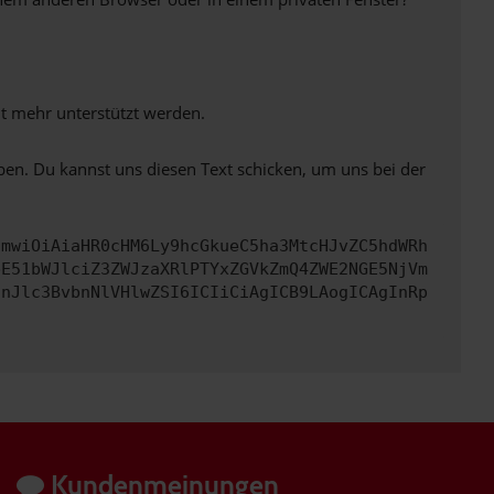
ht mehr unterstützt werden.
ben. Du kannst uns diesen Text schicken, um uns bei der
cmwiOiAiaHR0cHM6Ly9hcGkueC5ha3MtcHJvZC5hdWRh
bE51bWJlciZ3ZWJzaXRlPTYxZGVkZmQ4ZWE2NGE5NjVm
InJlc3BvbnNlVHlwZSI6ICIiCiAgICB9LAogICAgInRp
Kundenmeinungen