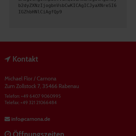
b2dyZXNzIjogbnVsbCwKICAgICJyaXNreSI6
IGZhbHNlCiAgfQp9
Kontakt
Michael Flor / Carnona
Zum Zollstock 7, 35466 Rabenau
Telefon: +49 6407 9060995
Telefax: +49 321 21066484
info@carnona.de
Öffnungszeiten