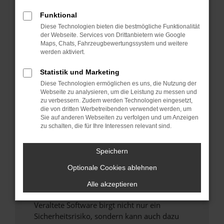
Funktional
Überprüfe deine Firewall und deine
Diese Technologien bieten die bestmögliche Funktionalität
Internetverbindung.
der Webseite. Services von Drittanbietern wie Google
Laden andere Webseiten, zum Beispiel deine
Maps, Chats, Fahrzeugbewertungssystem und weitere
Suchmaschine?
werden aktiviert.
Prüfe deine Browsererweiterungen.
Statistik und Marketing
Manche Erweiterungen, wie Werbeblocker,
Diese Technologien ermöglichen es uns, die Nutzung der
können das Laden bestimmter Seiten
Webseite zu analysieren, um die Leistung zu messen und
verhindern. Funktioniert die Seite in einem
zu verbessern. Zudem werden Technologien eingesetzt,
anderen Browser oder in einem privaten
die von dritten Werbetreibenden verwendet werden, um
Sie auf anderen Webseiten zu verfolgen und um Anzeigen
Fenster?
zu schalten, die für Ihre Interessen relevant sind.
Starte dein Gerät neu.
Das kann manchmal helfen, vorübergehende
Speichern
Probleme zu beheben.
Optionale Cookies ablehnen
Stelle sicher, dass dein Browser und dein
Betriebssystem auf dem neuesten Stand
Alle akzeptieren
sind.
Veraltete Software birgt nicht nur ein
Sicherheitsrisiko, sondern kann auch dazu