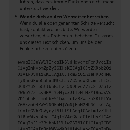
führen, dass bestimmte Funktionen nicht mehr
unterstützt werden.
Wende dich an den Webseitenbetreiber.
Wenn du alle oben genannten Schritte versucht
hast, kontaktiere uns bitte. Wir werden
versuchen, das Problem zu beheben. Du kannst
uns diesen Text schicken, um uns bei der
Fehlersuche zu unterstützen:
ewogICJuYW1lIjogIk5ldHdvcmtFcnJvciIs
CiAgImNvbmZpZyI6IHsKICAgICJtZXRob2Qi
OiAiR0VUIiwKICAgICJ1cmwiOiAiaHR0cHM6
Ly9hcGkueC5ha3MtcHJvZC5hdWRhcmlzLm5l
dC92MS9jbGllbnRzLzE5NDEvd2Vic2l0ZS12
ZWhpY2xlcy9HV1YzNjcxJTIzMjMzMT9maWVs
ZD1pbnRlcm5hbE51bWJlciZ3ZWJzaXRlPTYx
ZGVkZmQ4ZWE2NGE5NjVmNjFhM2NhNCIsCiAg
ICAiaGVhZGVycyI6IHt9LAogICAgImJvZHki
OiBudWxsLAogICAgImV4cGVjdCI6IHsKICAg
ICAgInJlc3BvbnNlVHlwZSI6ICIiCiAgICB9
LAogICAgInRpbWVvdXQiOiAwLAogICAgInBy