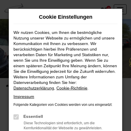
Zum
0
Hauptinhalt
Cookie Einstellungen
springen
Wir nutzen Cookies, um Ihnen die bestmögliche
Nutzung unserer Webseite zu ermöglichen und unsere
Kommunikation mit Ihnen zu verbessern. Wir
berücksichtigen hierbei Ihre Präferenzen und
verarbeiten Daten für Marketing und Statistiken nur,
wenn Sie uns Ihre Einwilligung geben. Wenn Sie zu
einem späteren Zeitpunkt Ihre Meinung ändern, können
Unser Fahrzeugbestand vor Ort
Sie die Einwilligung jederzeit für die Zukunft widerrufen.
Entdecken Sie unsere sofort verfügbaren
Weitere Informationen zum Umfang der
Datenverarbeitung finden Sie hier:
Startseite
Fahrzeugangebote
Fahrzeuge vor Ort
Datenschutzerklärung
,
Cookie-Richtlinie
.
Impressum
Folgende Kategorien von Cookies werden von uns eingesetzt:
Fehler: Network Error
Essentiell
Diese Technologien sind erforderlich, um die
Beim Laden ist ein Fehler aufgetreten.
Kernfunktionalität der Webseite zu gewährleisten.
Hier sind ein paar Tipps, die dir helfen können: