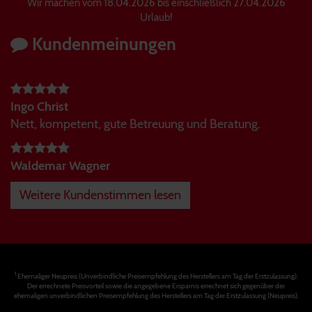
Wir machen vom 18.04.2026 bis einschließlich 27.04.2026
Urlaub!
Kundenmeinungen
Ingo Christ
Nett, kompetent, gute Betreuung und Beratung.
Waldemar Wagner
Weitere Kundenstimmen lesen
1
Ehemaliger Neupreis (Unverbindliche Preisempfehlung des Herstellers am Tag der Erstzulassung).
Der errechnete Preisvorteil sowie die angegebene Ersparnis errechnet sich gegenüber der
ehemaligen unverbindlichen Preisempfehlung des Herstellers am Tag der Erstzulassung (Neupreis).