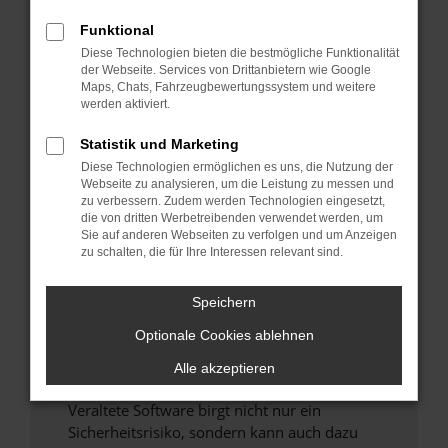
Funktional
Überprüfe deine Firewall und deine
Diese Technologien bieten die bestmögliche Funktionalität
Internetverbindung.
der Webseite. Services von Drittanbietern wie Google
Laden andere Webseiten, zum Beispiel deine
Maps, Chats, Fahrzeugbewertungssystem und weitere
Suchmaschine?
werden aktiviert.
Prüfe deine Browsererweiterungen.
Statistik und Marketing
Manche Erweiterungen, wie Werbeblocker,
Diese Technologien ermöglichen es uns, die Nutzung der
können das Laden bestimmter Seiten
Webseite zu analysieren, um die Leistung zu messen und
verhindern. Funktioniert die Seite in einem
zu verbessern. Zudem werden Technologien eingesetzt,
anderen Browser oder in einem privaten
die von dritten Werbetreibenden verwendet werden, um
Sie auf anderen Webseiten zu verfolgen und um Anzeigen
Fenster?
zu schalten, die für Ihre Interessen relevant sind.
Starte dein Gerät neu.
Das kann manchmal helfen, vorübergehende
Speichern
Probleme zu beheben.
Optionale Cookies ablehnen
Stelle sicher, dass dein Browser und dein
Betriebssystem auf dem neuesten Stand
Alle akzeptieren
sind.
Veraltete Software birgt nicht nur ein
Sicherheitsrisiko, sondern kann auch dazu