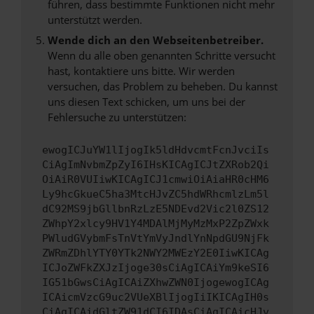
führen, dass bestimmte Funktionen nicht mehr
unterstützt werden.
Wende dich an den Webseitenbetreiber.
Wenn du alle oben genannten Schritte versucht
hast, kontaktiere uns bitte. Wir werden
versuchen, das Problem zu beheben. Du kannst
uns diesen Text schicken, um uns bei der
Fehlersuche zu unterstützen:
ewogICJuYW1lIjogIk5ldHdvcmtFcnJvciIs
CiAgImNvbmZpZyI6IHsKICAgICJtZXRob2Qi
OiAiR0VUIiwKICAgICJ1cmwiOiAiaHR0cHM6
Ly9hcGkueC5ha3MtcHJvZC5hdWRhcmlzLm5l
dC92MS9jbGllbnRzLzE5NDEvd2Vic2l0ZS12
ZWhpY2xlcy9HV1Y4MDAlMjMyMzMxP2ZpZWxk
PWludGVybmFsTnVtYmVyJndlYnNpdGU9NjFk
ZWRmZDhlYTY0YTk2NWY2MWEzY2E0IiwKICAg
ICJoZWFkZXJzIjoge30sCiAgICAiYm9keSI6
IG51bGwsCiAgICAiZXhwZWN0IjogewogICAg
ICAicmVzcG9uc2VUeXBlIjogIiIKICAgIH0s
CiAgICAidGltZW91dCI6IDAsCiAgICAicHJv