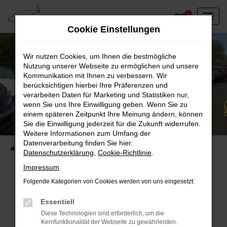
Zum
0
Hauptinhalt
Cookie Einstellungen
springen
Wir nutzen Cookies, um Ihnen die bestmögliche
Nutzung unserer Webseite zu ermöglichen und unsere
Kommunikation mit Ihnen zu verbessern. Wir
berücksichtigen hierbei Ihre Präferenzen und
verarbeiten Daten für Marketing und Statistiken nur,
wenn Sie uns Ihre Einwilligung geben. Wenn Sie zu
einem späteren Zeitpunkt Ihre Meinung ändern, können
Unser Fahrzeugbestand vor Ort
Sie die Einwilligung jederzeit für die Zukunft widerrufen.
Entdecken Sie unsere sofort verfügbaren
Weitere Informationen zum Umfang der
Datenverarbeitung finden Sie hier:
Startseite
Fahrzeugangebote
Fahrzeuge vor Ort
Datenschutzerklärung
,
Cookie-Richtlinie
.
Impressum
Folgende Kategorien von Cookies werden von uns eingesetzt:
Fehler: Network Error
Essentiell
Diese Technologien sind erforderlich, um die
Beim Laden ist ein Fehler aufgetreten.
Kernfunktionalität der Webseite zu gewährleisten.
Hier sind ein paar Tipps, die dir helfen können: