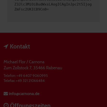
Z3Jlc3MiOiBudWxsLAogICAgInJpc2t5Ijog
ZmFsc2UKICB9Cn0=
Kontakt
Michael Flor / Carnona
Zum Zollstock 7, 35466 Rabenau
Telefon: +49 6407 9060995
Telefax: +49 321 21066484
info@carnona.de
Öffnungszeiten