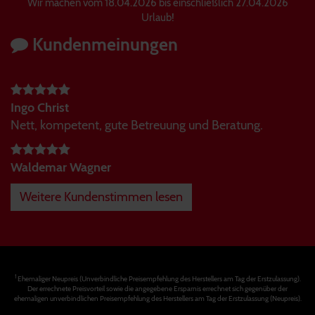
Wir machen vom 18.04.2026 bis einschließlich 27.04.2026
Urlaub!
Kundenmeinungen
Ingo Christ
Nett, kompetent, gute Betreuung und Beratung.
Waldemar Wagner
Weitere Kundenstimmen lesen
1
Ehemaliger Neupreis (Unverbindliche Preisempfehlung des Herstellers am Tag der Erstzulassung).
Der errechnete Preisvorteil sowie die angegebene Ersparnis errechnet sich gegenüber der
ehemaligen unverbindlichen Preisempfehlung des Herstellers am Tag der Erstzulassung (Neupreis).