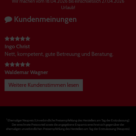
Wir machen vom 18.04.2026 bis einschließlich 27.04.2026
Urlaub!
Kundenmeinungen
Ingo Christ
Nett, kompetent, gute Betreuung und Beratung.
Waldemar Wagner
Weitere Kundenstimmen lesen
1
Ehemaliger Neupreis (Unverbindliche Preisempfehlung des Herstellers am Tag der Erstzulassung).
Der errechnete Preisvorteil sowie die angegebene Ersparnis errechnet sich gegenüber der
ehemaligen unverbindlichen Preisempfehlung des Herstellers am Tag der Erstzulassung (Neupreis).