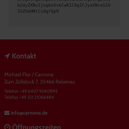
b2dyZXNzIjogbnVsbCwKICAgICJyaXNreSI6
IGZhbHNlCiAgfQp9
Kontakt
Michael Flor / Carnona
Zum Zollstock 7, 35466 Rabenau
Telefon: +49 6407 9060995
Telefax: +49 321 21066484
info@carnona.de
Öffnungszeiten