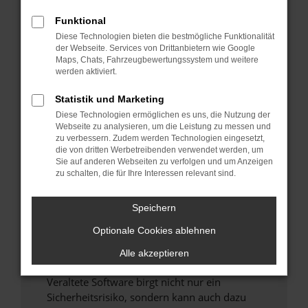
Funktional
Überprüfe deine Firewall und deine
Diese Technologien bieten die bestmögliche Funktionalität
Internetverbindung.
der Webseite. Services von Drittanbietern wie Google
Laden andere Webseiten, zum Beispiel deine
Maps, Chats, Fahrzeugbewertungssystem und weitere
Suchmaschine?
werden aktiviert.
Prüfe deine Browsererweiterungen.
Statistik und Marketing
Manche Erweiterungen, wie Werbeblocker,
Diese Technologien ermöglichen es uns, die Nutzung der
können das Laden bestimmter Seiten
Webseite zu analysieren, um die Leistung zu messen und
verhindern. Funktioniert die Seite in einem
zu verbessern. Zudem werden Technologien eingesetzt,
anderen Browser oder in einem privaten
die von dritten Werbetreibenden verwendet werden, um
Sie auf anderen Webseiten zu verfolgen und um Anzeigen
Fenster?
zu schalten, die für Ihre Interessen relevant sind.
Starte dein Gerät neu.
Das kann manchmal helfen, vorübergehende
Speichern
Probleme zu beheben.
Optionale Cookies ablehnen
Stelle sicher, dass dein Browser und dein
Betriebssystem auf dem neuesten Stand
Alle akzeptieren
sind.
Veraltete Software birgt nicht nur ein
Sicherheitsrisiko, sondern kann auch dazu