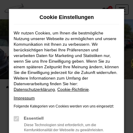
Zum
0
Hauptinhalt
Cookie Einstellungen
springen
Wir nutzen Cookies, um Ihnen die bestmögliche
Nutzung unserer Webseite zu ermöglichen und unsere
Kommunikation mit Ihnen zu verbessern. Wir
berücksichtigen hierbei Ihre Präferenzen und
verarbeiten Daten für Marketing und Statistiken nur,
wenn Sie uns Ihre Einwilligung geben. Wenn Sie zu
einem späteren Zeitpunkt Ihre Meinung ändern, können
Unser Fahrzeugbestand vor Ort
Sie die Einwilligung jederzeit für die Zukunft widerrufen.
Entdecken Sie unsere sofort verfügbaren
Weitere Informationen zum Umfang der
Datenverarbeitung finden Sie hier:
Startseite
Fahrzeugangebote
Fahrzeuge vor Ort
Datenschutzerklärung
,
Cookie-Richtlinie
.
Impressum
Folgende Kategorien von Cookies werden von uns eingesetzt:
Fehler: Network Error
Essentiell
Diese Technologien sind erforderlich, um die
Beim Laden ist ein Fehler aufgetreten.
Kernfunktionalität der Webseite zu gewährleisten.
Hier sind ein paar Tipps, die dir helfen können: