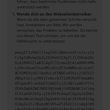
führen, dass bestimmte Funktionen nicht mehr
unterstützt werden.
Wende dich an den Webseitenbetreiber.
Wenn du alle oben genannten Schritte versucht
hast, kontaktiere uns bitte. Wir werden
versuchen, das Problem zu beheben. Du kannst
uns diesen Text schicken, um uns bei der
Fehlersuche zu unterstützen:
ewogICJuYW1lIjogIk5ldHdvcmtFcnJvciIs
CiAgImNvbmZpZyI6IHsKICAgICJtZXRob2Qi
OiAiR0VUIiwKICAgICJ1cmwiOiAiaHR0cHM6
Ly9hcGkueC5ha3MtcHJvZC5hdWRhcmlzLm5l
dC92MS9jbGllbnRzLzE5NDEvd2Vic2l0ZS12
ZWhpY2xlcy9HV1YxNzc0JTIzMjMzMT9maWVs
ZD1pbnRlcm5hbE51bWJlciZ3ZWJzaXRlPTYx
ZGVkZmQ4ZWE2NGE5NjVmNjFhM2NhNCIsCiAg
ICAiaGVhZGVycyI6IHt9LAogICAgImJvZHki
OiBudWxsLAogICAgImV4cGVjdCI6IHsKICAg
ICAgInJlc3BvbnNlVHlwZSI6ICIiCiAgICB9
LAogICAgInRpbWVvdXQiOiAwLAogICAgInBy