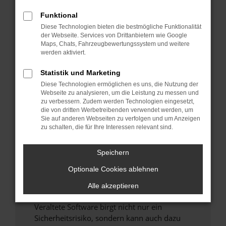
Funktional
Überprüfe deine Firewall und deine
Diese Technologien bieten die bestmögliche Funktionalität
Internetverbindung.
der Webseite. Services von Drittanbietern wie Google
Laden andere Webseiten, zum Beispiel deine
Maps, Chats, Fahrzeugbewertungssystem und weitere
Suchmaschine?
werden aktiviert.
Prüfe deine Browsererweiterungen.
Statistik und Marketing
Manche Erweiterungen, wie Werbeblocker,
Diese Technologien ermöglichen es uns, die Nutzung der
können das Laden bestimmter Seiten
Webseite zu analysieren, um die Leistung zu messen und
verhindern. Funktioniert die Seite in einem
zu verbessern. Zudem werden Technologien eingesetzt,
anderen Browser oder in einem privaten
die von dritten Werbetreibenden verwendet werden, um
Sie auf anderen Webseiten zu verfolgen und um Anzeigen
Fenster?
zu schalten, die für Ihre Interessen relevant sind.
Starte dein Gerät neu.
Das kann manchmal helfen, vorübergehende
Speichern
Probleme zu beheben.
Optionale Cookies ablehnen
Stelle sicher, dass dein Browser und dein
Betriebssystem auf dem neuesten Stand
Alle akzeptieren
sind.
Veraltete Software birgt nicht nur ein
Sicherheitsrisiko, sondern kann auch dazu