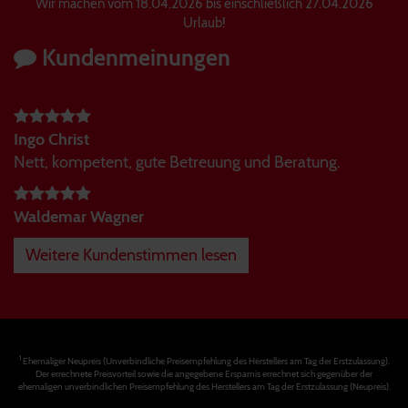
Wir machen vom 18.04.2026 bis einschließlich 27.04.2026
Urlaub!
Kundenmeinungen
Ingo Christ
Nett, kompetent, gute Betreuung und Beratung.
Waldemar Wagner
Weitere Kundenstimmen lesen
1
Ehemaliger Neupreis (Unverbindliche Preisempfehlung des Herstellers am Tag der Erstzulassung).
Der errechnete Preisvorteil sowie die angegebene Ersparnis errechnet sich gegenüber der
ehemaligen unverbindlichen Preisempfehlung des Herstellers am Tag der Erstzulassung (Neupreis).