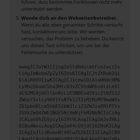
führen, dass bestimmte Funktionen nicht mehr
unterstützt werden.
Wende dich an den Webseitenbetreiber.
Wenn du alle oben genannten Schritte versucht
hast, kontaktiere uns bitte. Wir werden
versuchen, das Problem zu beheben. Du kannst
uns diesen Text schicken, um uns bei der
Fehlersuche zu unterstützen:
ewogICJuYW1lIjogIk5ldHdvcmtFcnJvciIs
CiAgImNvbmZpZyI6IHsKICAgICJtZXRob2Qi
OiAiR0VUIiwKICAgICJ1cmwiOiAiaHR0cHM6
Ly9hcGkueC5ha3MtcHJvZC5hdWRhcmlzLm5l
dC92MS9jbGllbnRzLzE5NDEvd2Vic2l0ZS12
ZWhpY2xlcy9HV1YxNTk1JTIzMjMzMT9maWVs
ZD1pbnRlcm5hbE51bWJlciZ3ZWJzaXRlPTYx
ZGVkZmQ4ZWE2NGE5NjVmNjFhM2NhNCIsCiAg
ICAiaGVhZGVycyI6IHt9LAogICAgImJvZHki
OiBudWxsLAogICAgImV4cGVjdCI6IHsKICAg
ICAgInJlc3BvbnNlVHlwZSI6ICIiCiAgICB9
LAogICAgInRpbWVvdXQiOiAwLAogICAgInBy