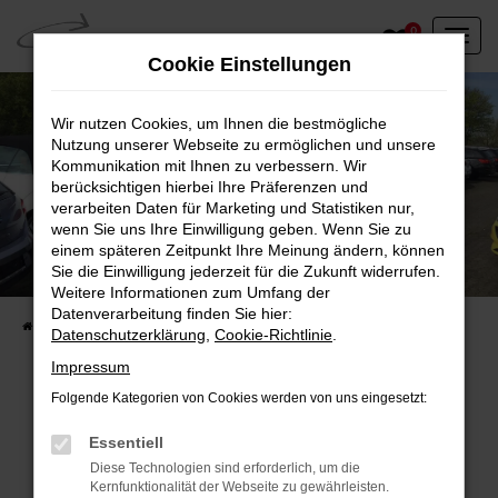
Zum
0
Hauptinhalt
Cookie Einstellungen
springen
Wir nutzen Cookies, um Ihnen die bestmögliche
Nutzung unserer Webseite zu ermöglichen und unsere
Kommunikation mit Ihnen zu verbessern. Wir
berücksichtigen hierbei Ihre Präferenzen und
verarbeiten Daten für Marketing und Statistiken nur,
wenn Sie uns Ihre Einwilligung geben. Wenn Sie zu
einem späteren Zeitpunkt Ihre Meinung ändern, können
Unser Fahrzeugbestand vor Ort
Sie die Einwilligung jederzeit für die Zukunft widerrufen.
Entdecken Sie unsere sofort verfügbaren
Weitere Informationen zum Umfang der
Datenverarbeitung finden Sie hier:
Startseite
Fahrzeugangebote
Fahrzeuge vor Ort
Datenschutzerklärung
,
Cookie-Richtlinie
.
Impressum
Folgende Kategorien von Cookies werden von uns eingesetzt:
Fehler: Network Error
Essentiell
Diese Technologien sind erforderlich, um die
Beim Laden ist ein Fehler aufgetreten.
Kernfunktionalität der Webseite zu gewährleisten.
Hier sind ein paar Tipps, die dir helfen können: