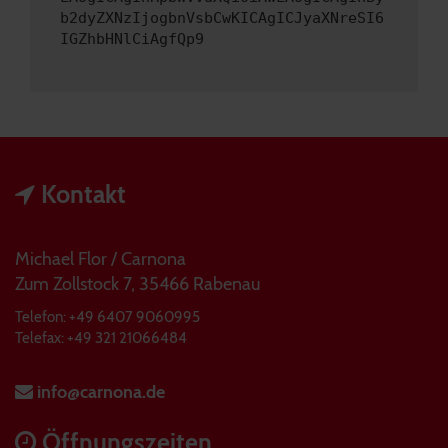
b2dyZXNzIjogbnVsbCwKICAgICJyaXNreSI6
IGZhbHNlCiAgfQp9
Kontakt
Michael Flor / Carnona
Zum Zollstock 7, 35466 Rabenau
Telefon: +49 6407 9060995
Telefax: +49 321 21066484
info@carnona.de
Öffnungszeiten