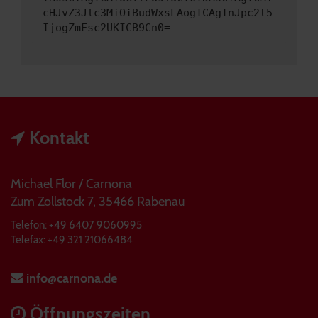
cHJvZ3Jlc3MiOiBudWxsLAogICAgInJpc2t5
IjogZmFsc2UKICB9Cn0=
Kontakt
Michael Flor / Carnona
Zum Zollstock 7, 35466 Rabenau
Telefon: +49 6407 9060995
Telefax: +49 321 21066484
info@carnona.de
Öffnungszeiten