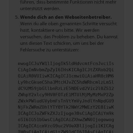
führen, dass bestimmte Funktionen nicht mehr
unterstützt werden.
Wende dich an den Webseitenbetreiber.
Wenn du alle oben genannten Schritte versucht
hast, kontaktiere uns bitte. Wir werden
versuchen, das Problem zu beheben. Du kannst
uns diesen Text schicken, um uns bei der
Fehlersuche zu unterstützen:
ewogICJuYW1lIjogIk5ldHdvcmtFcnJvciIs
CiAgImNvbmZpZyI6IHsKICAgICJtZXRob2Qi
OiAiR0VUIiwKICAgICJ1cmwiOiAiaHR0cHM6
Ly9hcGkueC5ha3MtcHJvZC5hdWRhcmlzLm5l
dC92MS9jbGllbnRzLzE5NDEvd2Vic2l0ZS12
ZWhpY2xlcy9HV0FOTzE1MTUlMjMyMzMxP2Zp
ZWxkPWludGVybmFsTnVtYmVyJndlYnNpdGU9
NjFkZWRmZDhlYTY0YTk2NWY2MWEzY2E0IiwK
ICAgICJoZWFkZXJzIjoge30sCiAgICAiYm9k
eSI6IG51bGwsCiAgICAiZXhwZWN0Ijogewog
ICAgICAicmVzcG9uc2VUeXBlIjogIiIKICAg
IH0sCiAgICAidGltZW91dCI6IDAsCiAgICAi