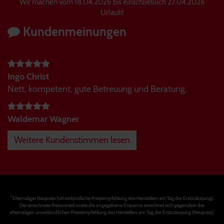
Wir machen vom 18.04.2026 bis einschließlich 27.04.2026
Urlaub!
Kundenmeinungen
Ingo Christ
Nett, kompetent, gute Betreuung und Beratung.
Waldemar Wagner
Weitere Kundenstimmen lesen
1
Ehemaliger Neupreis (Unverbindliche Preisempfehlung des Herstellers am Tag der Erstzulassung).
Der errechnete Preisvorteil sowie die angegebene Ersparnis errechnet sich gegenüber der
ehemaligen unverbindlichen Preisempfehlung des Herstellers am Tag der Erstzulassung (Neupreis).