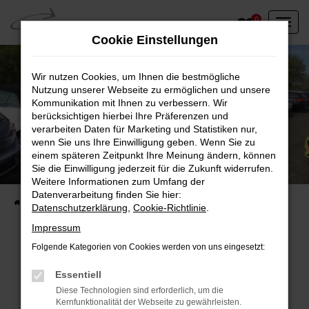
Zum
0
Hauptinhalt
Cookie Einstellungen
springen
Wir nutzen Cookies, um Ihnen die bestmögliche
Nutzung unserer Webseite zu ermöglichen und unsere
Kommunikation mit Ihnen zu verbessern. Wir
berücksichtigen hierbei Ihre Präferenzen und
verarbeiten Daten für Marketing und Statistiken nur,
wenn Sie uns Ihre Einwilligung geben. Wenn Sie zu
einem späteren Zeitpunkt Ihre Meinung ändern, können
Unser Fahrzeugbestand vor Ort
Sie die Einwilligung jederzeit für die Zukunft widerrufen.
Entdecken Sie unsere sofort verfügbaren
Weitere Informationen zum Umfang der
Datenverarbeitung finden Sie hier:
Startseite
Fahrzeugangebote
Fahrzeuge vor Ort
Datenschutzerklärung
,
Cookie-Richtlinie
.
Impressum
Folgende Kategorien von Cookies werden von uns eingesetzt:
Fehler: Network Error
Essentiell
Diese Technologien sind erforderlich, um die
Beim Laden ist ein Fehler aufgetreten.
Kernfunktionalität der Webseite zu gewährleisten.
Hier sind ein paar Tipps, die dir helfen können: