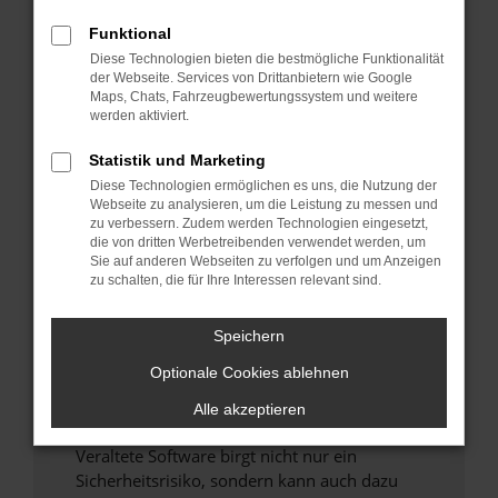
Funktional
Überprüfe deine Firewall und deine
Diese Technologien bieten die bestmögliche Funktionalität
Internetverbindung.
der Webseite. Services von Drittanbietern wie Google
Laden andere Webseiten, zum Beispiel deine
Maps, Chats, Fahrzeugbewertungssystem und weitere
Suchmaschine?
werden aktiviert.
Prüfe deine Browsererweiterungen.
Statistik und Marketing
Manche Erweiterungen, wie Werbeblocker,
Diese Technologien ermöglichen es uns, die Nutzung der
können das Laden bestimmter Seiten
Webseite zu analysieren, um die Leistung zu messen und
verhindern. Funktioniert die Seite in einem
zu verbessern. Zudem werden Technologien eingesetzt,
anderen Browser oder in einem privaten
die von dritten Werbetreibenden verwendet werden, um
Sie auf anderen Webseiten zu verfolgen und um Anzeigen
Fenster?
zu schalten, die für Ihre Interessen relevant sind.
Starte dein Gerät neu.
Das kann manchmal helfen, vorübergehende
Speichern
Probleme zu beheben.
Optionale Cookies ablehnen
Stelle sicher, dass dein Browser und dein
Betriebssystem auf dem neuesten Stand
Alle akzeptieren
sind.
Veraltete Software birgt nicht nur ein
Sicherheitsrisiko, sondern kann auch dazu