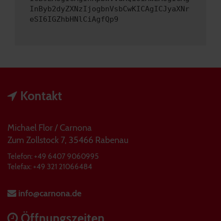
InByb2dyZXNzIjogbnVsbCwKICAgICJyaXNr
eSI6IGZhbHNlCiAgfQp9
Kontakt
Michael Flor / Carnona
Zum Zollstock 7, 35466 Rabenau
Telefon: +49 6407 9060995
Telefax: +49 321 21066484
info@carnona.de
Öffnungszeiten