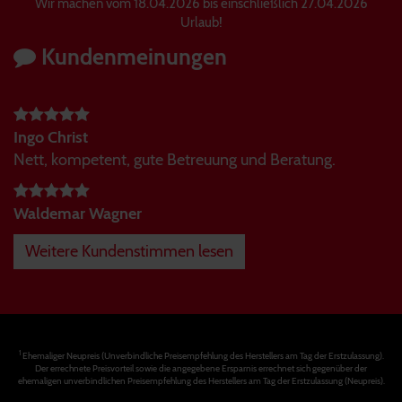
Wir machen vom 18.04.2026 bis einschließlich 27.04.2026
Urlaub!
Kundenmeinungen
Ingo Christ
Nett, kompetent, gute Betreuung und Beratung.
Waldemar Wagner
Weitere Kundenstimmen lesen
1
Ehemaliger Neupreis (Unverbindliche Preisempfehlung des Herstellers am Tag der Erstzulassung).
Der errechnete Preisvorteil sowie die angegebene Ersparnis errechnet sich gegenüber der
ehemaligen unverbindlichen Preisempfehlung des Herstellers am Tag der Erstzulassung (Neupreis).