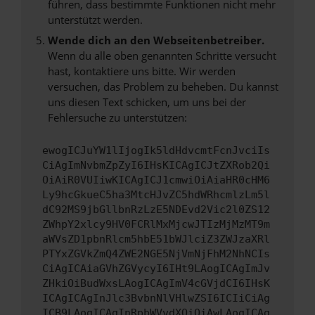
führen, dass bestimmte Funktionen nicht mehr
unterstützt werden.
Wende dich an den Webseitenbetreiber.
Wenn du alle oben genannten Schritte versucht
hast, kontaktiere uns bitte. Wir werden
versuchen, das Problem zu beheben. Du kannst
uns diesen Text schicken, um uns bei der
Fehlersuche zu unterstützen:
ewogICJuYW1lIjogIk5ldHdvcmtFcnJvciIs
CiAgImNvbmZpZyI6IHsKICAgICJtZXRob2Qi
OiAiR0VUIiwKICAgICJ1cmwiOiAiaHR0cHM6
Ly9hcGkueC5ha3MtcHJvZC5hdWRhcmlzLm5l
dC92MS9jbGllbnRzLzE5NDEvd2Vic2l0ZS12
ZWhpY2xlcy9HV0FCRlMxMjcwJTIzMjMzMT9m
aWVsZD1pbnRlcm5hbE51bWJlciZ3ZWJzaXRl
PTYxZGVkZmQ4ZWE2NGE5NjVmNjFhM2NhNCIs
CiAgICAiaGVhZGVycyI6IHt9LAogICAgImJv
ZHkiOiBudWxsLAogICAgImV4cGVjdCI6IHsK
ICAgICAgInJlc3BvbnNlVHlwZSI6ICIiCiAg
ICB9LAogICAgInRpbWVvdXQiOiAwLAogICAg