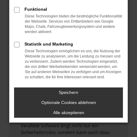
Funktional
Überprüfe deine Firewall und deine
Diese Technologien bieten die bestmögliche Funktionalität
Internetverbindung.
der Webseite. Services von Drittanbietern wie Google
Laden andere Webseiten, zum Beispiel deine
Maps, Chats, Fahrzeugbewertungssystem und weitere
Suchmaschine?
werden aktiviert.
Prüfe deine Browsererweiterungen.
Statistik und Marketing
Manche Erweiterungen, wie Werbeblocker,
Diese Technologien ermöglichen es uns, die Nutzung der
können das Laden bestimmter Seiten
Webseite zu analysieren, um die Leistung zu messen und
verhindern. Funktioniert die Seite in einem
zu verbessern. Zudem werden Technologien eingesetzt,
anderen Browser oder in einem privaten
die von dritten Werbetreibenden verwendet werden, um
Sie auf anderen Webseiten zu verfolgen und um Anzeigen
Fenster?
zu schalten, die für Ihre Interessen relevant sind.
Starte dein Gerät neu.
Das kann manchmal helfen, vorübergehende
Speichern
Probleme zu beheben.
Optionale Cookies ablehnen
Stelle sicher, dass dein Browser und dein
Betriebssystem auf dem neuesten Stand
Alle akzeptieren
sind.
Veraltete Software birgt nicht nur ein
Sicherheitsrisiko, sondern kann auch dazu