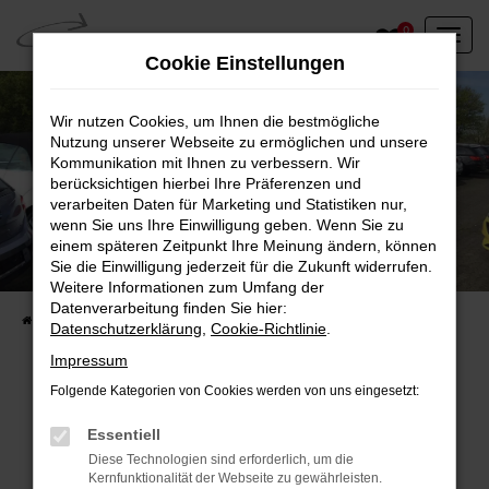
Zum
0
Hauptinhalt
Cookie Einstellungen
springen
Wir nutzen Cookies, um Ihnen die bestmögliche
Nutzung unserer Webseite zu ermöglichen und unsere
Kommunikation mit Ihnen zu verbessern. Wir
berücksichtigen hierbei Ihre Präferenzen und
verarbeiten Daten für Marketing und Statistiken nur,
wenn Sie uns Ihre Einwilligung geben. Wenn Sie zu
einem späteren Zeitpunkt Ihre Meinung ändern, können
Unser Fahrzeugbestand vor Ort
Sie die Einwilligung jederzeit für die Zukunft widerrufen.
Entdecken Sie unsere sofort verfügbaren
Weitere Informationen zum Umfang der
Datenverarbeitung finden Sie hier:
Startseite
Fahrzeugangebote
Fahrzeuge vor Ort
Datenschutzerklärung
,
Cookie-Richtlinie
.
Impressum
Folgende Kategorien von Cookies werden von uns eingesetzt:
Fehler: Network Error
Essentiell
Diese Technologien sind erforderlich, um die
Beim Laden ist ein Fehler aufgetreten.
Kernfunktionalität der Webseite zu gewährleisten.
Hier sind ein paar Tipps, die dir helfen können: