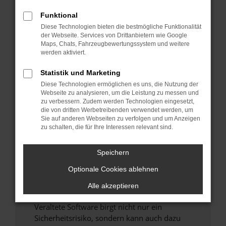
Funktional
Überprüfe deine Firewall und deine
Diese Technologien bieten die bestmögliche Funktionalität
Internetverbindung.
der Webseite. Services von Drittanbietern wie Google
Laden andere Webseiten, zum Beispiel deine
Maps, Chats, Fahrzeugbewertungssystem und weitere
Suchmaschine?
werden aktiviert.
Prüfe deine Browsererweiterungen.
Statistik und Marketing
Manche Erweiterungen, wie Werbeblocker,
Diese Technologien ermöglichen es uns, die Nutzung der
können das Laden bestimmter Seiten
Webseite zu analysieren, um die Leistung zu messen und
verhindern. Funktioniert die Seite in einem
zu verbessern. Zudem werden Technologien eingesetzt,
anderen Browser oder in einem privaten
die von dritten Werbetreibenden verwendet werden, um
Sie auf anderen Webseiten zu verfolgen und um Anzeigen
Fenster?
zu schalten, die für Ihre Interessen relevant sind.
Starte dein Gerät neu.
Das kann manchmal helfen, vorübergehende
Speichern
Probleme zu beheben.
Optionale Cookies ablehnen
Stelle sicher, dass dein Browser und dein
Betriebssystem auf dem neuesten Stand
Alle akzeptieren
sind.
Veraltete Software birgt nicht nur ein
Sicherheitsrisiko, sondern kann auch dazu