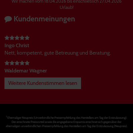
Wir machen vom 18.04.2026 bis einschließlich 27.04.2026
Urlaub!
Kundenmeinungen
Ingo Christ
Nett, kompetent, gute Betreuung und Beratung.
Waldemar Wagner
Weitere Kundenstimmen lesen
1
Ehemaliger Neupreis (Unverbindliche Preisempfehlung des Herstellers am Tag der Erstzulassung).
Der errechnete Preisvorteil sowie die angegebene Ersparnis errechnet sich gegenüber der
ehemaligen unverbindlichen Preisempfehlung des Herstellers am Tag der Erstzulassung (Neupreis).