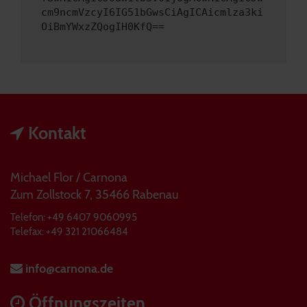
cm9ncmVzcyI6IG51bGwsCiAgICAicmlza3ki
OiBmYWxzZQogIH0KfQ==
Kontakt
Michael Flor / Carnona
Zum Zollstock 7, 35466 Rabenau
Telefon: +49 6407 9060995
Telefax: +49 321 21066484
info@carnona.de
Öffnungszeiten