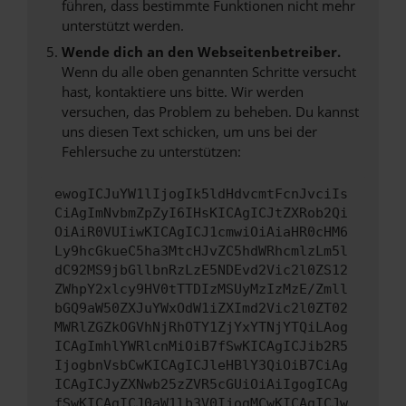
führen, dass bestimmte Funktionen nicht mehr
unterstützt werden.
Wende dich an den Webseitenbetreiber.
Wenn du alle oben genannten Schritte versucht
hast, kontaktiere uns bitte. Wir werden
versuchen, das Problem zu beheben. Du kannst
uns diesen Text schicken, um uns bei der
Fehlersuche zu unterstützen:
ewogICJuYW1lIjogIk5ldHdvcmtFcnJvciIs
CiAgImNvbmZpZyI6IHsKICAgICJtZXRob2Qi
OiAiR0VUIiwKICAgICJ1cmwiOiAiaHR0cHM6
Ly9hcGkueC5ha3MtcHJvZC5hdWRhcmlzLm5l
dC92MS9jbGllbnRzLzE5NDEvd2Vic2l0ZS12
ZWhpY2xlcy9HV0tTTDIzMSUyMzIzMzE/Zmll
bGQ9aW50ZXJuYWxOdW1iZXImd2Vic2l0ZT02
MWRlZGZkOGVhNjRhOTY1ZjYxYTNjYTQiLAog
ICAgImhlYWRlcnMiOiB7fSwKICAgICJib2R5
IjogbnVsbCwKICAgICJleHBlY3QiOiB7CiAg
ICAgICJyZXNwb25zZVR5cGUiOiAiIgogICAg
fSwKICAgICJ0aW1lb3V0IjogMCwKICAgICJw