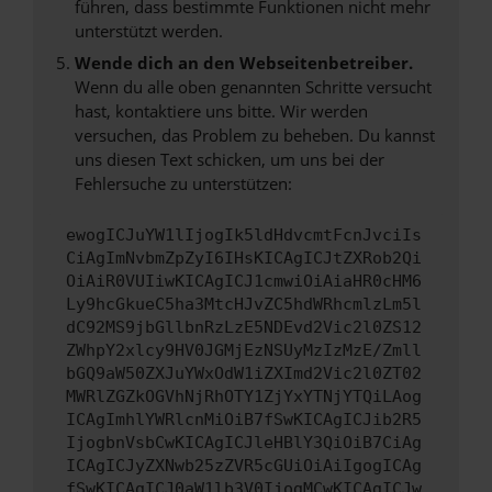
führen, dass bestimmte Funktionen nicht mehr
unterstützt werden.
Wende dich an den Webseitenbetreiber.
Wenn du alle oben genannten Schritte versucht
hast, kontaktiere uns bitte. Wir werden
versuchen, das Problem zu beheben. Du kannst
uns diesen Text schicken, um uns bei der
Fehlersuche zu unterstützen:
ewogICJuYW1lIjogIk5ldHdvcmtFcnJvciIs
CiAgImNvbmZpZyI6IHsKICAgICJtZXRob2Qi
OiAiR0VUIiwKICAgICJ1cmwiOiAiaHR0cHM6
Ly9hcGkueC5ha3MtcHJvZC5hdWRhcmlzLm5l
dC92MS9jbGllbnRzLzE5NDEvd2Vic2l0ZS12
ZWhpY2xlcy9HV0JGMjEzNSUyMzIzMzE/Zmll
bGQ9aW50ZXJuYWxOdW1iZXImd2Vic2l0ZT02
MWRlZGZkOGVhNjRhOTY1ZjYxYTNjYTQiLAog
ICAgImhlYWRlcnMiOiB7fSwKICAgICJib2R5
IjogbnVsbCwKICAgICJleHBlY3QiOiB7CiAg
ICAgICJyZXNwb25zZVR5cGUiOiAiIgogICAg
fSwKICAgICJ0aW1lb3V0IjogMCwKICAgICJw