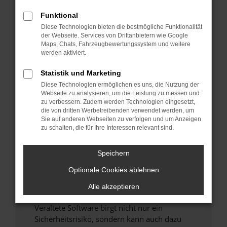
Funktional
Überprüfe deine Firewall und deine
Diese Technologien bieten die bestmögliche Funktionalität
Internetverbindung.
der Webseite. Services von Drittanbietern wie Google
Laden andere Webseiten, zum Beispiel deine
Maps, Chats, Fahrzeugbewertungssystem und weitere
Suchmaschine?
werden aktiviert.
Prüfe deine Browsererweiterungen.
Statistik und Marketing
Manche Erweiterungen, wie Werbeblocker,
Diese Technologien ermöglichen es uns, die Nutzung der
können das Laden bestimmter Seiten
Webseite zu analysieren, um die Leistung zu messen und
verhindern. Funktioniert die Seite in einem
zu verbessern. Zudem werden Technologien eingesetzt,
anderen Browser oder in einem privaten
die von dritten Werbetreibenden verwendet werden, um
Sie auf anderen Webseiten zu verfolgen und um Anzeigen
Fenster?
zu schalten, die für Ihre Interessen relevant sind.
Starte dein Gerät neu.
Das kann manchmal helfen, vorübergehende
Speichern
Probleme zu beheben.
Optionale Cookies ablehnen
Stelle sicher, dass dein Browser und dein
Betriebssystem auf dem neuesten Stand
Alle akzeptieren
sind.
Veraltete Software birgt nicht nur ein
Sicherheitsrisiko, sondern kann auch dazu