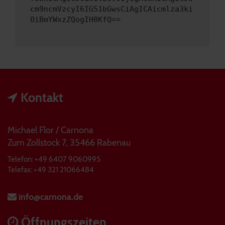
cm9ncmVzcyI6IG51bGwsCiAgICAicmlza3ki
OiBmYWxzZQogIH0KfQ==
Kontakt
Michael Flor / Carnona
Zum Zollstock 7, 35466 Rabenau
Telefon: +49 6407 9060995
Telefax: +49 321 21066484
info@carnona.de
Öffnungszeiten