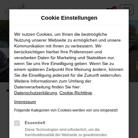
Zum
0
Hauptinhalt
Cookie Einstellungen
springen
Wir nutzen Cookies, um Ihnen die bestmögliche
Nutzung unserer Webseite zu ermöglichen und unsere
Kommunikation mit Ihnen zu verbessern. Wir
berücksichtigen hierbei Ihre Präferenzen und
verarbeiten Daten für Marketing und Statistiken nur,
wenn Sie uns Ihre Einwilligung geben. Wenn Sie zu
einem späteren Zeitpunkt Ihre Meinung ändern, können
Unser Fahrzeugbestand vor Ort
Sie die Einwilligung jederzeit für die Zukunft widerrufen.
Entdecken Sie unsere sofort verfügbaren
Weitere Informationen zum Umfang der
Datenverarbeitung finden Sie hier:
Startseite
Fahrzeugangebote
Fahrzeuge vor Ort
Datenschutzerklärung
,
Cookie-Richtlinie
.
Impressum
Folgende Kategorien von Cookies werden von uns eingesetzt:
Fehler: Network Error
Essentiell
Diese Technologien sind erforderlich, um die
Beim Laden ist ein Fehler aufgetreten.
Kernfunktionalität der Webseite zu gewährleisten.
Hier sind ein paar Tipps, die dir helfen können: