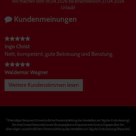
Wir machen vom 18.04.2026 bis einschließlich 27.04.2026
Urlaub!
Kundenmeinungen
Ingo Christ
Nett, kompetent, gute Betreuung und Beratung.
Waldemar Wagner
Weitere Kundenstimmen lesen
1
Ehemaliger Neupreis (Unverbindliche Preisempfehlung des Herstellers am Tag der Erstzulassung).
Der errechnete Preisvorteil sowie die angegebene Ersparnis errechnet sich gegenüber der
ehemaligen unverbindlichen Preisempfehlung des Herstellers am Tag der Erstzulassung (Neupreis).