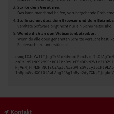
Starte dein Gerät neu.
Das kann manchmal helfen, vorübergehende Probleme
Stelle sicher, dass dein Browser und dein Betrie
Veraltete Software birgt nicht nur ein Sicherheitsrisi
Wende dich an den Webseitenbetreiber.
Wenn du alle oben genannten Schritte versucht hast, k
Fehlersuche zu unterstützen:
ewogICJuYW1lIjogIk5ldHdvcmtFcnJvciIsCiAgImN
cmlzLm5ldC92MS9jbGllbnRzLzE5NDEvd2Vic2l0ZS1
NjVmNjFhM2NhNCIsCiAgICAiaGVhZGVycyI6IHt9LAo
InRpbWVvdXQiOiAwLAogICAgInByb2dyZXNzIjogbnV
Kontakt