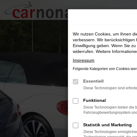
Zum
Hauptinhalt
springen
Wir nutzen Cookies, um Ihnen d
verbessern. Wir berücksichtigen 
Einwilligung geben. Wenn Sie zu 
widerrufen. Weitere Information
Impressum
Folgende Kategorien von Cookies werd
Essentiell
Diese Technologien sind erforde
Funktional
Diese Technologien bieten die b
Fahrzeugbewertungssystem und w
Statistik und Marketing
Diese Technologien ermöglichen