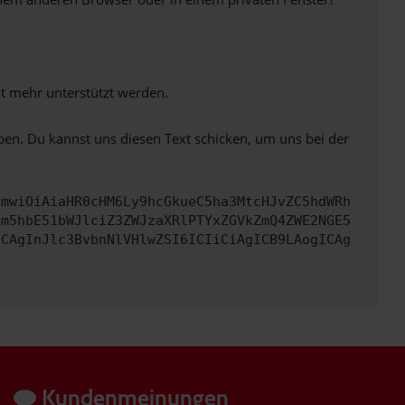
ht mehr unterstützt werden.
ben. Du kannst uns diesen Text schicken, um uns bei der
cmwiOiAiaHR0cHM6Ly9hcGkueC5ha3MtcHJvZC5hdWRh
cm5hbE51bWJlciZ3ZWJzaXRlPTYxZGVkZmQ4ZWE2NGE5
ICAgInJlc3BvbnNlVHlwZSI6ICIiCiAgICB9LAogICAg
Kundenmeinungen