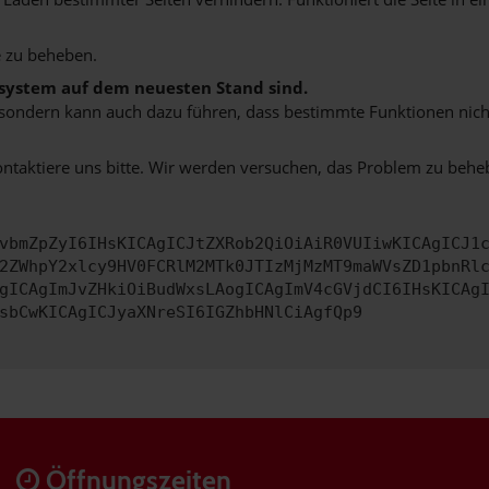
 zu beheben.
bssystem auf dem neuesten Stand sind.
ko, sondern kann auch dazu führen, dass bestimmte Funktionen nic
ontaktiere uns bitte. Wir werden versuchen, das Problem zu behe
vbmZpZyI6IHsKICAgICJtZXRob2QiOiAiR0VUIiwKICAgICJ1
2ZWhpY2xlcy9HV0FCRlM2MTk0JTIzMjMzMT9maWVsZD1pbnRl
gICAgImJvZHkiOiBudWxsLAogICAgImV4cGVjdCI6IHsKICAg
sbCwKICAgICJyaXNreSI6IGZhbHNlCiAgfQp9
Öffnungszeiten