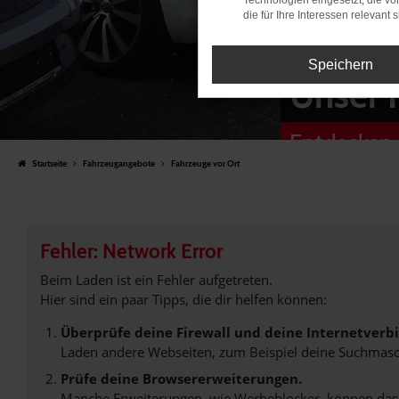
Technologien eingesetzt, die v
die für Ihre Interessen relevant s
Speichern
Unser 
Entdecken 
Startseite
Fahrzeugangebote
Fahrzeuge vor Ort
Fehler: Network Error
Beim Laden ist ein Fehler aufgetreten.
Hier sind ein paar Tipps, die dir helfen können:
Überprüfe deine Firewall und deine Internetverb
Laden andere Webseiten, zum Beispiel deine Suchmasc
Prüfe deine Browsererweiterungen.
Manche Erweiterungen, wie Werbeblocker, können das L