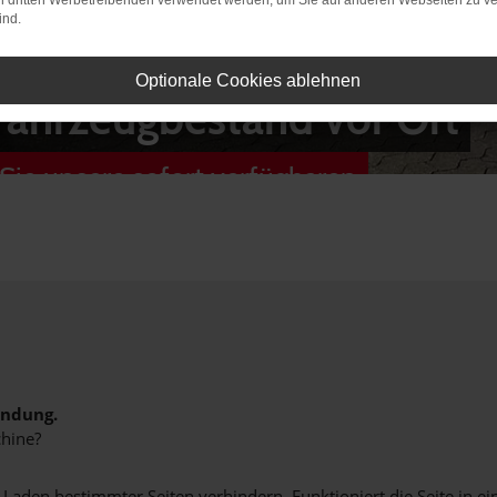
on dritten Werbetreibenden verwendet werden, um Sie auf anderen Webseiten zu ve
ind.
Optionale Cookies ablehnen
Fahrzeugbestand vor Ort
Sie unsere sofort verfügbaren
indung.
hine?
aden bestimmter Seiten verhindern. Funktioniert die Seite in e