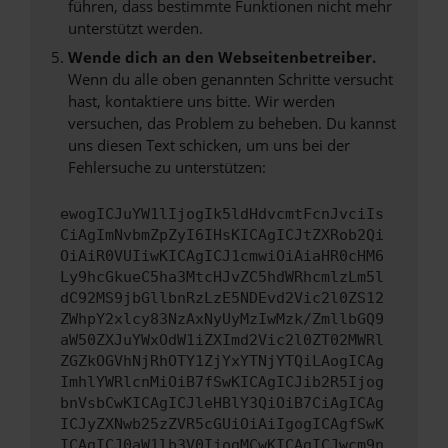
führen, dass bestimmte Funktionen nicht mehr
unterstützt werden.
Wende dich an den Webseitenbetreiber.
Wenn du alle oben genannten Schritte versucht
hast, kontaktiere uns bitte. Wir werden
versuchen, das Problem zu beheben. Du kannst
uns diesen Text schicken, um uns bei der
Fehlersuche zu unterstützen:
ewogICJuYW1lIjogIk5ldHdvcmtFcnJvciIs
CiAgImNvbmZpZyI6IHsKICAgICJtZXRob2Qi
OiAiR0VUIiwKICAgICJ1cmwiOiAiaHR0cHM6
Ly9hcGkueC5ha3MtcHJvZC5hdWRhcmlzLm5l
dC92MS9jbGllbnRzLzE5NDEvd2Vic2l0ZS12
ZWhpY2xlcy83NzAxNyUyMzIwMzk/ZmllbGQ9
aW50ZXJuYWxOdW1iZXImd2Vic2l0ZT02MWRl
ZGZkOGVhNjRhOTY1ZjYxYTNjYTQiLAogICAg
ImhlYWRlcnMiOiB7fSwKICAgICJib2R5Ijog
bnVsbCwKICAgICJleHBlY3QiOiB7CiAgICAg
ICJyZXNwb25zZVR5cGUiOiAiIgogICAgfSwK
ICAgICJ0aW1lb3V0IjogMCwKICAgICJwcm9n