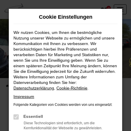
Zum
0
Hauptinhalt
Cookie Einstellungen
springen
Wir nutzen Cookies, um Ihnen die bestmögliche
Nutzung unserer Webseite zu ermöglichen und unsere
Kommunikation mit Ihnen zu verbessern. Wir
berücksichtigen hierbei Ihre Präferenzen und
verarbeiten Daten für Marketing und Statistiken nur,
wenn Sie uns Ihre Einwilligung geben. Wenn Sie zu
einem späteren Zeitpunkt Ihre Meinung ändern, können
Unser Fahrzeugbestand vor Ort
Sie die Einwilligung jederzeit für die Zukunft widerrufen.
Entdecken Sie unsere sofort verfügbaren
Weitere Informationen zum Umfang der
Datenverarbeitung finden Sie hier:
Startseite
Fahrzeugangebote
Fahrzeuge vor Ort
Datenschutzerklärung
,
Cookie-Richtlinie
.
Impressum
Folgende Kategorien von Cookies werden von uns eingesetzt:
Fehler: Network Error
Essentiell
Diese Technologien sind erforderlich, um die
Beim Laden ist ein Fehler aufgetreten.
Kernfunktionalität der Webseite zu gewährleisten.
Hier sind ein paar Tipps, die dir helfen können: