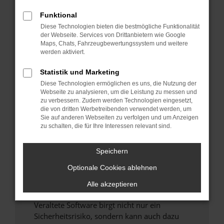
Funktional
Überprüfe deine Firewall und deine
Diese Technologien bieten die bestmögliche Funktionalität
Internetverbindung.
der Webseite. Services von Drittanbietern wie Google
Laden andere Webseiten, zum Beispiel deine
Maps, Chats, Fahrzeugbewertungssystem und weitere
Suchmaschine?
werden aktiviert.
Prüfe deine Browsererweiterungen.
Statistik und Marketing
Manche Erweiterungen, wie Werbeblocker,
Diese Technologien ermöglichen es uns, die Nutzung der
können das Laden bestimmter Seiten
Webseite zu analysieren, um die Leistung zu messen und
verhindern. Funktioniert die Seite in einem
zu verbessern. Zudem werden Technologien eingesetzt,
anderen Browser oder in einem privaten
die von dritten Werbetreibenden verwendet werden, um
Sie auf anderen Webseiten zu verfolgen und um Anzeigen
Fenster?
zu schalten, die für Ihre Interessen relevant sind.
Starte dein Gerät neu.
Das kann manchmal helfen, vorübergehende
Speichern
Probleme zu beheben.
Optionale Cookies ablehnen
Stelle sicher, dass dein Browser und dein
Betriebssystem auf dem neuesten Stand
Alle akzeptieren
sind.
Veraltete Software birgt nicht nur ein
Sicherheitsrisiko, sondern kann auch dazu