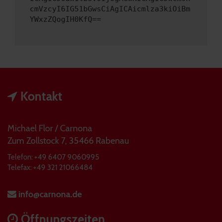
cmVzcyI6IG51bGwsCiAgICAicmlza3kiOiBm
YWxzZQogIH0KfQ==
Kontakt
Michael Flor / Carnona
Zum Zollstock 7, 35466 Rabenau
Telefon: +49 6407 9060995
Telefax: +49 321 21066484
info@carnona.de
Öffnungszeiten