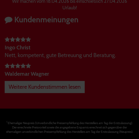
Wir machen vom 18.04.2026 bis einschließlich 27.04.2026
Urlaub!
Kundenmeinungen
Ingo Christ
Nett, kompetent, gute Betreuung und Beratung.
Waldemar Wagner
Weitere Kundenstimmen lesen
1
Ehemaliger Neupreis (Unverbindliche Preisempfehlung des Herstellers am Tag der Erstzulassung).
Der errechnete Preisvorteil sowie die angegebene Ersparnis errechnet sich gegenüber der
ehemaligen unverbindlichen Preisempfehlung des Herstellers am Tag der Erstzulassung (Neupreis).