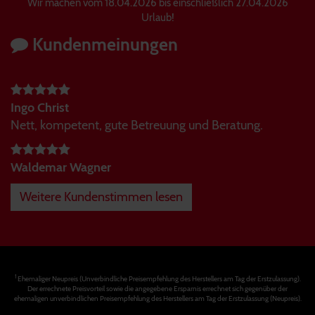
Wir machen vom 18.04.2026 bis einschließlich 27.04.2026
Urlaub!
Kundenmeinungen
Ingo Christ
Nett, kompetent, gute Betreuung und Beratung.
Waldemar Wagner
Weitere Kundenstimmen lesen
1
Ehemaliger Neupreis (Unverbindliche Preisempfehlung des Herstellers am Tag der Erstzulassung).
Der errechnete Preisvorteil sowie die angegebene Ersparnis errechnet sich gegenüber der
ehemaligen unverbindlichen Preisempfehlung des Herstellers am Tag der Erstzulassung (Neupreis).