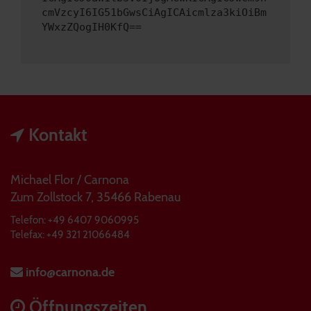
cmVzcyI6IG51bGwsCiAgICAicmlza3kiOiBm
YWxzZQogIH0KfQ==
Kontakt
Michael Flor / Carnona
Zum Zollstock 7, 35466 Rabenau
Telefon: +49 6407 9060995
Telefax: +49 321 21066484
info@carnona.de
Öffnungszeiten