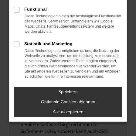
Funktional
Überprüfe deine Firewall und deine
Diese Technologien bieten die bestmögliche Funktionalität
Internetverbindung.
der Webseite. Services von Drittanbietern wie Google
Laden andere Webseiten, zum Beispiel deine
Maps, Chats, Fahrzeugbewertungssystem und weitere
Suchmaschine?
werden aktiviert.
Prüfe deine Browsererweiterungen.
Statistik und Marketing
Manche Erweiterungen, wie Werbeblocker,
Diese Technologien ermöglichen es uns, die Nutzung der
können das Laden bestimmter Seiten
Webseite zu analysieren, um die Leistung zu messen und
verhindern. Funktioniert die Seite in einem
zu verbessern. Zudem werden Technologien eingesetzt,
anderen Browser oder in einem privaten
die von dritten Werbetreibenden verwendet werden, um
Sie auf anderen Webseiten zu verfolgen und um Anzeigen
Fenster?
zu schalten, die für Ihre Interessen relevant sind.
Starte dein Gerät neu.
Das kann manchmal helfen, vorübergehende
Speichern
Probleme zu beheben.
Optionale Cookies ablehnen
Stelle sicher, dass dein Browser und dein
Betriebssystem auf dem neuesten Stand
Alle akzeptieren
sind.
Veraltete Software birgt nicht nur ein
Sicherheitsrisiko, sondern kann auch dazu