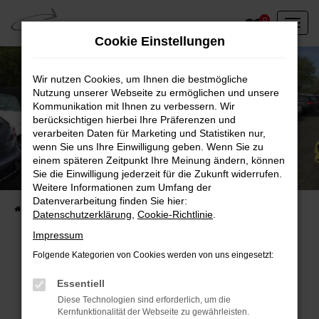
Zum
0
Hauptinhalt
Cookie Einstellungen
springen
Wir nutzen Cookies, um Ihnen die bestmögliche
Nutzung unserer Webseite zu ermöglichen und unsere
Kommunikation mit Ihnen zu verbessern. Wir
berücksichtigen hierbei Ihre Präferenzen und
verarbeiten Daten für Marketing und Statistiken nur,
wenn Sie uns Ihre Einwilligung geben. Wenn Sie zu
einem späteren Zeitpunkt Ihre Meinung ändern, können
Unser Fahrzeugbestand vor Ort
Sie die Einwilligung jederzeit für die Zukunft widerrufen.
Entdecken Sie unsere sofort verfügbaren
Weitere Informationen zum Umfang der
Datenverarbeitung finden Sie hier:
Startseite
Fahrzeugangebote
Fahrzeuge vor Ort
Datenschutzerklärung
,
Cookie-Richtlinie
.
Impressum
Folgende Kategorien von Cookies werden von uns eingesetzt:
Fehler: Network Error
Essentiell
Diese Technologien sind erforderlich, um die
Beim Laden ist ein Fehler aufgetreten.
Kernfunktionalität der Webseite zu gewährleisten.
Hier sind ein paar Tipps, die dir helfen können: