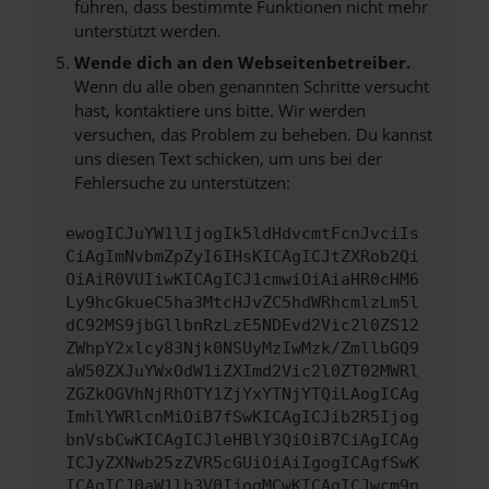
führen, dass bestimmte Funktionen nicht mehr
unterstützt werden.
Wende dich an den Webseitenbetreiber.
Wenn du alle oben genannten Schritte versucht
hast, kontaktiere uns bitte. Wir werden
versuchen, das Problem zu beheben. Du kannst
uns diesen Text schicken, um uns bei der
Fehlersuche zu unterstützen:
ewogICJuYW1lIjogIk5ldHdvcmtFcnJvciIs
CiAgImNvbmZpZyI6IHsKICAgICJtZXRob2Qi
OiAiR0VUIiwKICAgICJ1cmwiOiAiaHR0cHM6
Ly9hcGkueC5ha3MtcHJvZC5hdWRhcmlzLm5l
dC92MS9jbGllbnRzLzE5NDEvd2Vic2l0ZS12
ZWhpY2xlcy83Njk0NSUyMzIwMzk/ZmllbGQ9
aW50ZXJuYWxOdW1iZXImd2Vic2l0ZT02MWRl
ZGZkOGVhNjRhOTY1ZjYxYTNjYTQiLAogICAg
ImhlYWRlcnMiOiB7fSwKICAgICJib2R5Ijog
bnVsbCwKICAgICJleHBlY3QiOiB7CiAgICAg
ICJyZXNwb25zZVR5cGUiOiAiIgogICAgfSwK
ICAgICJ0aW1lb3V0IjogMCwKICAgICJwcm9n